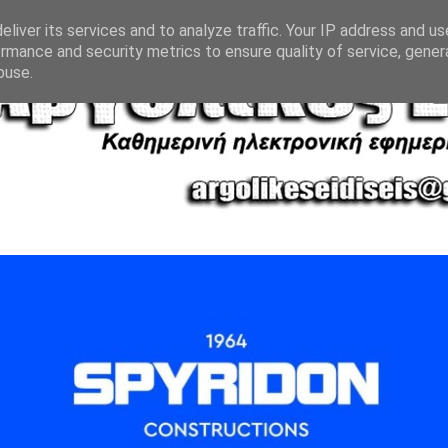
liver its services and to analyze traffic. Your IP address and u
rmance and security metrics to ensure quality of service, gene
buse.