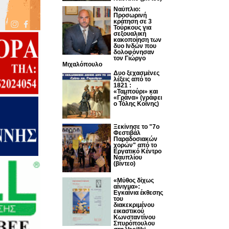
Ναύπλιο:
Προσωρινή
κράτηση σε 3
Τούρκους για
σεξουαλική
κακοποίηση των
δυο Ινδών που
δολοφόνησαν
τον Γιώργο
Μιχαλόπουλο
Δυο ξεχασμένες
λέξεις από το
1821 :
«Ταμπούρι» και
«Γράνα» (γράφει
ο Τόλης Κοΐνης)
Ξεκίνησε το "7ο
Φεστιβάλ
Παραδοσιακών
χορών" από το
Εργατικό Κέντρο
Ναυπλίου
(βίντεο)
«Μύθος δίχως
αίνιγμα»:
Εγκαίνια έκθεσης
του
διακεκριμένου
εικαστικού
Κωνσταντίνου
Σπυρόπουλου