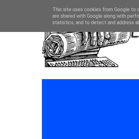
This site uses cookies from Google to de
are shared with Google along with perfo
statistics, and to detect and address a