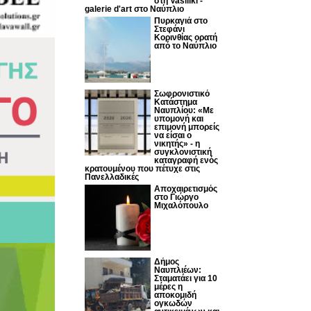
στη Vasiliki -
galerie d'art στο Ναύπλιο
Πυρκαγιά στο
Στεφάνι
Κορινθίας ορατή
από το Ναύπλιο
Σωφρονιστικό
Κατάστημα
Ναυπλίου: «Με
υπομονή και
επιμονή μπορείς
να είσαι ο
νικητής» - η
συγκλονιστική
καταγραφή ενός
κρατουμένου που πέτυχε στις
Πανελλαδικές
Αποχαιρετισμός
στο Γιώργο
Μιχαλόπουλο
Δήμος
Ναυπλιέων:
Σταματάει για 10
μέρες η
αποκομιδή
ογκωδών