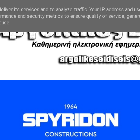
liver its services and to analyze traffic. Your IP address and u
rmance and security metrics to ensure quality of service, gene
buse.