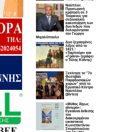
Ναύπλιο:
Προσωρινή
κράτηση σε 3
Τούρκους για
σεξουαλική
κακοποίηση των
δυο Ινδών που
δολοφόνησαν
τον Γιώργο
Μιχαλόπουλο
Δυο ξεχασμένες
λέξεις από το
1821 :
«Ταμπούρι» και
«Γράνα» (γράφει
ο Τόλης Κοΐνης)
Ξεκίνησε το "7ο
Φεστιβάλ
Παραδοσιακών
χορών" από το
Εργατικό Κέντρο
Ναυπλίου
(βίντεο)
«Μύθος δίχως
αίνιγμα»:
Εγκαίνια έκθεσης
του
διακεκριμένου
εικαστικού
Κωνσταντίνου
Σπυρόπουλου