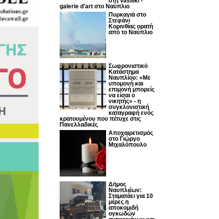
στη Vasiliki -
galerie d'art στο Ναύπλιο
Πυρκαγιά στο
Στεφάνι
Κορινθίας ορατή
από το Ναύπλιο
Σωφρονιστικό
Κατάστημα
Ναυπλίου: «Με
υπομονή και
επιμονή μπορείς
να είσαι ο
νικητής» - η
συγκλονιστική
καταγραφή ενός
κρατουμένου που πέτυχε στις
Πανελλαδικές
Αποχαιρετισμός
στο Γιώργο
Μιχαλόπουλο
Δήμος
Ναυπλιέων:
Σταματάει για 10
μέρες η
αποκομιδή
ογκωδών