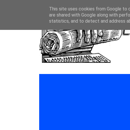
This site uses cookies from Google to de
are shared with Google along with perfo
statistics, and to detect and address a