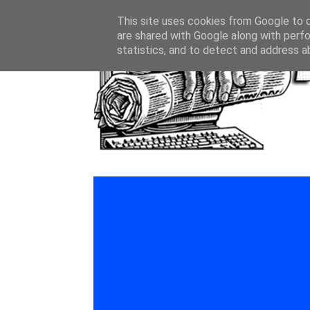
This site uses cookies from Google to de
are shared with Google along with perfo
statistics, and to detect and address a