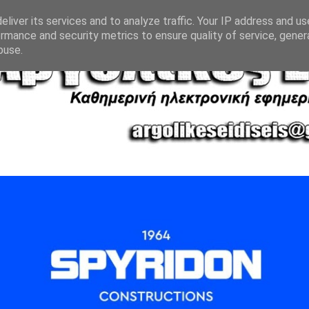
liver its services and to analyze traffic. Your IP address and u
rmance and security metrics to ensure quality of service, gene
buse.