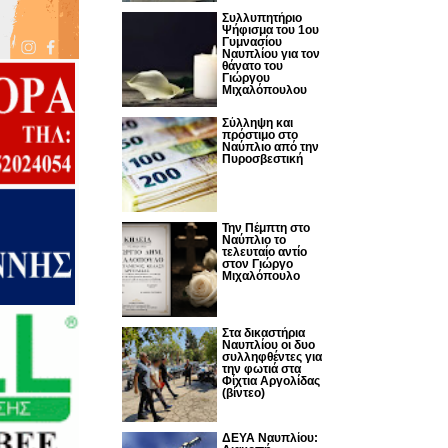
Συλλυπητήριο
Ψήφισμα του 1ου
Γυμνασίου
Ναυπλίου για τον
θάνατο του
Γιώργου
Μιχαλόπουλου
Σύλληψη και
πρόστιμο στο
Ναύπλιο από την
Πυροσβεστική
Την Πέμπτη στο
Ναύπλιο το
τελευταίο αντίο
στον Γιώργο
Μιχαλόπουλο
Στα δικαστήρια
Ναυπλίου οι δυο
συλληφθέντες για
την φωτιά στα
Φίχτια Αργολίδας
(βίντεο)
ΔΕΥΑ Ναυπλίου: