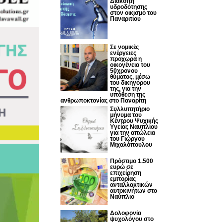
Διακοπή
υδροδότησης
στον οικισμό του
Παναριτίου
Σε νομικές
ενέργειες
προχωρά η
οικογένεια του
50χρονου
θύματος, μέσω
του δικηγόρου
της, για την
υπόθεση της
ανθρωποκτονίας στο Παναρίτη
Συλλυπητήριο
μήνυμα του
Κέντρου Ψυχικής
Υγείας Ναυπλίου
για την απώλεια
του Γιώργου
Μιχαλόπουλου
Πρόστιμο 1.500
ευρώ σε
επιχείρηση
εμπορίας
ανταλλακτικών
αυτοκινήτων στο
Ναύπλιο
Δολοφονία
ψυχολόγου στο