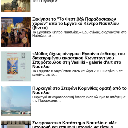
1821.Περνάμε σ...
Ξεκίνησε το "7ο Φεστιβάλ Παραδοσιακών
χορών" από το Εργατικό Κέντρο Ναυπλίου
(βίντεο)
Το Εργατικό Κέντρο Ναυπλίας – Ερμιονίδας, διοργανώνει στο
Ναύπλιο, το ...
«Μύθος δίχως αίνιγμα»: Εγκαίνια έκθεσης του
διακεκριμένου εικαστικού Κωνσταντίνου
Σπυρόπουλου στη Vasiliki - galerie d'art στο
Ναύπλιο
Το Σάββατο 8 Αυγούστου 2026 και ώρα 20:00 θα γίνουν τα
εγκαίνια της έκ...
Πυρκαγιά στο Στεφάνι Κορινθίας ορατή από το
Ναύπλιο
Πυρκαγιά σε αγροτοδασική έκταση εκδηλώθηκε το απόγευμα
της Παρασκευής ...
Σωφρονιστικό Κατάστημα Ναυπλίου: «Με
υπομονή και επιμονή μπορείς να είσαι ο