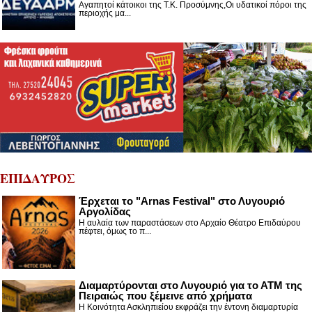
Αγαπητοί κάτοικοι της Τ.Κ. Προσύμνης,Οι υδατικοί πόροι της
περιοχής μα...
ΕΠΙΔΑΥΡΟΣ
Έρχεται το "Arnas Festival" στο Λυγουριό
Αργολίδας
Η αυλαία των παραστάσεων στο Αρχαίο Θέατρο Επιδαύρου
πέφτει, όμως το π...
Διαμαρτύρονται στο Λυγουριό για το ΑΤΜ της
Πειραιώς που ξέμεινε από χρήματα
Η Κοινότητα Ασκληπιείου εκφράζει την έντονη διαμαρτυρία