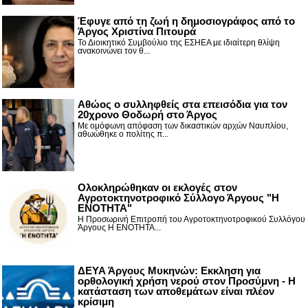
Έφυγε από τη ζωή η δημοσιογράφος από το
Άργος Χριστίνα Πιτουρά
Το Διοικητικό Συμβούλιο της ΕΣΗΕΑ με ιδιαίτερη θλίψη
ανακοινώνει τον θ...
Αθώος ο συλληφθείς στα επεισόδια για τον
20χρονο Θοδωρή στο Άργος
Με ομόφωνη απόφαση των δικαστικών αρχών Ναυπλίου,
αθωώθηκε ο πολίτης π...
Ολοκληρώθηκαν οι εκλογές στον
Αγροτοκτηνοτροφικό Σύλλογο Άργους "Η
ΕΝΟΤΗΤΑ"
Η Προσωρινή Επιτροπή του Αγροτοκτηνοτροφικού Συλλόγου
Άργους Η ΕΝΟΤΗΤΑ...
ΔΕΥΑ Άργους Μυκηνών: Εκκληση για
ορθολογική χρήση νερού στον Προσύμνη - Η
κατάσταση των αποθεμάτων είναι πλέον
κρίσιμη