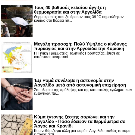
Τους 40 βαθμούς κελσίου άγγιξε η
θερμοκρασία και στην Αργολίδα
Θερμοκρασίες που ξεπέρασαν τους 39 °C σημειώθηκαν
κυρίως στα βόρεια ηπ...
Μεγάλη προσοχή: Πολύ Υψηλός ο κίνδυνος
πυρκαγιάς και στην Αργολίδα την Κυριακή
Η Γενική Γραμματεία Πολιτικής Προστασίας, έθεσε σε
κατάσταση κινητοποί...
Έξι Ρομά συνέλαβε η αστυνομία στην
Αργολίδα μετά από αστυνομική επιχείρηση
Στο πλαίσιο της πρόληψης και της καταστολής εγκληματικών
ενεργειών, πρ...
Κύμα έντονης ζέστης σαρώνει και την
Αργολίδα - Πόσο έδειξαν τα θερμόμετρα σε
Άργος και Κρανίδι
Καμίνι θύμιζε για άλλη μια φορά η Αργολίδα, καθώς το κύμα
έντονης ζέστ...