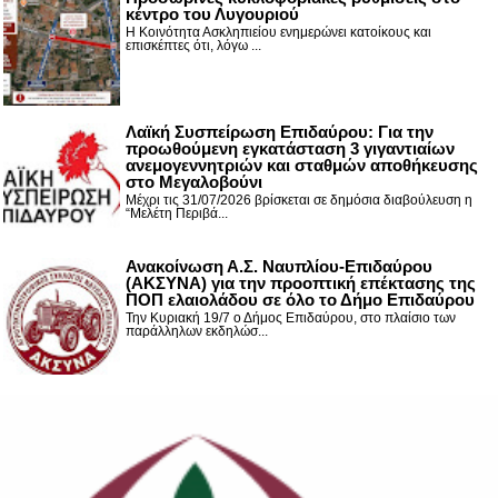
κέντρο του Λυγουριού
Η Κοινότητα Ασκληπιείου ενημερώνει κατοίκους και
επισκέπτες ότι, λόγω ...
Λαϊκή Συσπείρωση Επιδαύρου: Για την
προωθούμενη εγκατάσταση 3 γιγαντιαίων
ανεμογεννητριών και σταθμών αποθήκευσης
στο Μεγαλοβούνι
Μέχρι τις 31/07/2026 βρίσκεται σε δημόσια διαβούλευση η
“Μελέτη Περιβά...
Ανακοίνωση Α.Σ. Ναυπλίου-Επιδαύρου
(ΑΚΣΥΝΑ) για την προοπτική επέκτασης της
ΠΟΠ ελαιολάδου σε όλο το Δήμο Επιδαύρου
Την Κυριακή 19/7 ο Δήμος Επιδαύρου, στο πλαίσιο των
παράλληλων εκδηλώσ...