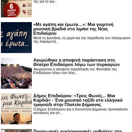
της για το γεγ...
«Με αγάπη και έρωτα…»: Μια γιορτινή
μουσική βραδιά στο λιμάνι της Νέας
Επιδαύρου
Μετά τη ζωντάνια, τη χαρά και την παράδοση του πανηγυριού
της παραμονή...
Ακυρώθηκε η αποψινή παράσταση στο
Θέατρο Επιδαύρου λόγω των πυρκαγιών
Ακυρώνεται η αποψινή παράσταση του Φεστιβάλ της
Επιδαύρου λόγω των πύρ...
Δήμος Επιδαύρου: «Τρεις Φωνές... Μια
Καρδιά» - Ένα μουσικό ταξίδι στο ελληνικό
τραγούδι στην Πλατεία Δήμαινας
Ο Δήμος Επιδαύρου και η Κοινότητα Δήμαινας προσκαλούν
κατοίκους και επ...
Προσωρινές κυκλοφοριακές ρυθμίσεις στο