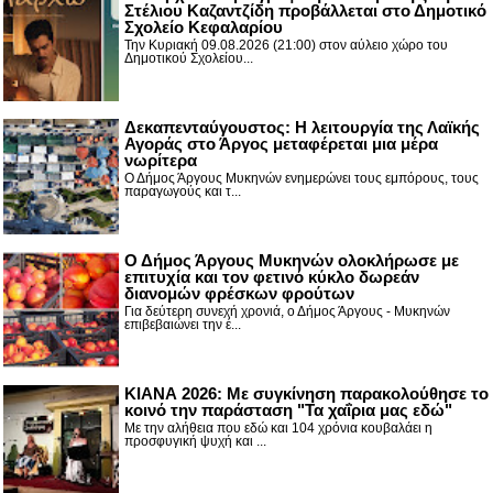
Στέλιου Καζαντζίδη προβάλλεται στο Δημοτικό
Σχολείο Κεφαλαρίου
Την Κυριακή 09.08.2026 (21:00) στον αύλειο χώρο του
Δημοτικού Σχολείου...
Δεκαπενταύγουστος: H λειτουργία της Λαϊκής
Αγοράς στο Άργος μεταφέρεται μια μέρα
νωρίτερα
Ο Δήμος Άργους Μυκηνών ενημερώνει τους εμπόρους, τους
παραγωγούς και τ...
Ο Δήμος Άργους Μυκηνών ολοκλήρωσε με
επιτυχία και τον φετινό κύκλο δωρεάν
διανομών φρέσκων φρούτων
Για δεύτερη συνεχή χρονιά, ο Δήμος Άργους - Μυκηνών
επιβεβαιώνει την έ...
ΚΙΑΝΑ 2026: Με συγκίνηση παρακολούθησε το
κοινό την παράσταση "Τα χαΐρια μας εδώ"
Με την αλήθεια που εδώ και 104 χρόνια κουβαλάει η
προσφυγική ψυχή και ...