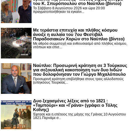
του Κ. Σπυρόπουλου στο Ναύπλιο (βίντεο)
Το Σάββατο 8 Αυγούστου 2026 και ώρα 20:00
πραγματοποιήθηκαν τα εγκαίνι...
Με τεράστια επιτυχία και πλήθος κόσμου
άνοιξε η αυλαία του 7ου Φεστιβάλ
Παραδοσιακών Χορών στο Ναύπλιο (βίντεο)
Με αθρόα συμμετοχή και ενθουσιασμό από πλήθος κόσμου,
ντόπιων και επισ...
Ναύπλιο: Προσωρινή κράτηση σε 3 Τούρκους
για σεξουαλική κακοποίηση των δυο Ινδών
που δολοφόνησαν τον Γιώργο Μιχαλόπουλο
Προσωρινή κράτηση επιβλήθηκε στους τρεις αλλοδαπούς
(υπηκόους Τουρκίας...
Δυο ξεχασμένες λέξεις από το 1821 :
«Ταμπούρι» και «Γράνα» (γράφει ο Τόλης
Κοΐνης)
Έφτασε και η επέτειος της μάχης της Γράνας.10 Αυγούστου
1821.Περνάμε σ...