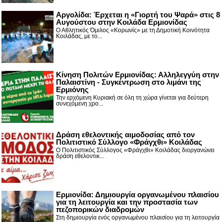
Αργολίδα: Έρχεται η «Γιορτή του Ψαρά» στις 8
Αυγούστου στην Κοιλάδα Ερμιονίδας
Ο Αθλητικός Όμιλος «Κορωνίς» με τη Δημοτική Κοινότητα
Κοιλάδας, με το...
Κίνηση Πολιτών Ερμιονίδας: Αλληλεγγύη στην
Παλαιστίνη - Συγκέντρωση στο λιμάνι της
Ερμιόνης
Την ερχόμενη Κυριακή σε όλη τη χώρα γίνεται για δεύτερη
συνεχόμενη χρο...
Δράση εθελοντικής αιμοδοσίας από τον
Πολιτιστικό Σύλλογο «Φράγχθι» Κοιλάδας
Ο Πολιτιστικός Σύλλογος «Φράγχθι» Κοιλάδας διοργανώνει
δράση εθελοντικ...
Ερμιονίδα: Δημιουργία οργανωμένου πλαισίου
για τη λειτουργία και την προστασία των
πεζοπορικών διαδρομών
Στη δημιουργία ενός οργανωμένου πλαισίου για τη λειτουργία