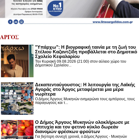
ΑΡΓΟΣ
"Υπάρχω": Η βιογραφική ταινία με τη ζωή του
Στέλιου Καζαντζίδη προβάλλεται στο Δημοτικό
Σχολείο Κεφαλαρίου
Την Κυριακή 09.08.2026 (21:00) στον αύλειο χώρο του
Δημοτικού Σχολείου...
Δεκαπενταύγουστος: H λειτουργία της Λαϊκής
Αγοράς στο Άργος μεταφέρεται μια μέρα
νωρίτερα
Ο Δήμος Άργους Μυκηνών ενημερώνει τους εμπόρους, τους
παραγωγούς και τ...
Ο Δήμος Άργους Μυκηνών ολοκλήρωσε με
επιτυχία και τον φετινό κύκλο δωρεάν
διανομών φρέσκων φρούτων
Για δεύτερη συνεχή χρονιά, ο Δήμος Άργους - Μυκηνών