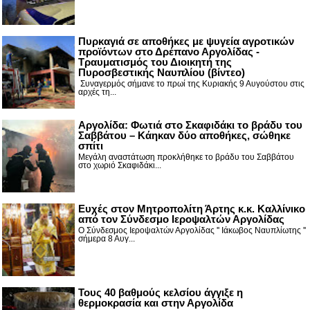
Πυρκαγιά σε αποθήκες με ψυγεία αγροτικών
προϊόντων στο Δρέπανο Αργολίδας -
Τραυματισμός του Διοικητή της
Πυροσβεστικής Ναυπλίου (βίντεο)
Συναγερμός σήμανε το πρωί της Κυριακής 9 Αυγούστου στις
αρχές τη...
Αργολίδα: Φωτιά στο Σκαφιδάκι το βράδυ του
Σαββάτου – Κάηκαν δύο αποθήκες, σώθηκε
σπίτι
Μεγάλη αναστάτωση προκλήθηκε το βράδυ του Σαββάτου
στο χωριό Σκαφιδάκι...
Ευχές στον Μητροπολίτη Άρτης κ.κ. Καλλίνικο
από τον Σύνδεσμο Ιεροψαλτών Αργολίδας
Ο Σύνδεσμος Ιεροψαλτών Αργολίδας '' Ιάκωβος Ναυπλίωτης ''
σήμερα 8 Αυγ...
Τους 40 βαθμούς κελσίου άγγιξε η
θερμοκρασία και στην Αργολίδα