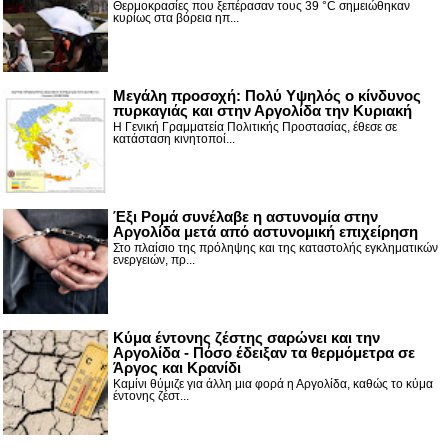
Θερμοκρασίες που ξεπέρασαν τους 39 °C σημειώθηκαν
κυρίως στα βόρεια ηπ...
Μεγάλη προσοχή: Πολύ Υψηλός ο κίνδυνος
πυρκαγιάς και στην Αργολίδα την Κυριακή
Η Γενική Γραμματεία Πολιτικής Προστασίας, έθεσε σε
κατάσταση κινητοποί...
Έξι Ρομά συνέλαβε η αστυνομία στην
Αργολίδα μετά από αστυνομική επιχείρηση
Στο πλαίσιο της πρόληψης και της καταστολής εγκληματικών
ενεργειών, πρ...
Κύμα έντονης ζέστης σαρώνει και την
Αργολίδα - Πόσο έδειξαν τα θερμόμετρα σε
Άργος και Κρανίδι
Καμίνι θύμιζε για άλλη μια φορά η Αργολίδα, καθώς το κύμα
έντονης ζέστ...