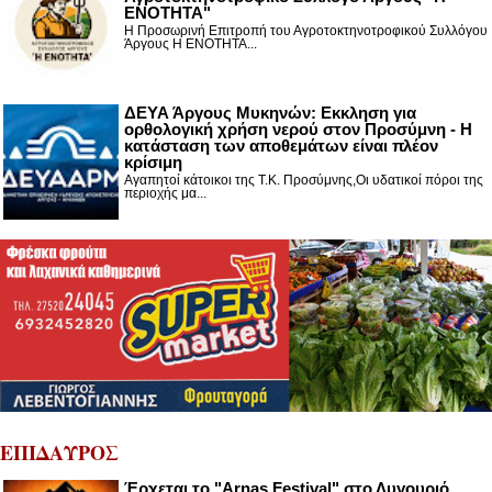
ΕΝΟΤΗΤΑ"
Η Προσωρινή Επιτροπή του Αγροτοκτηνοτροφικού Συλλόγου
Άργους Η ΕΝΟΤΗΤΑ...
ΔΕΥΑ Άργους Μυκηνών: Εκκληση για
ορθολογική χρήση νερού στον Προσύμνη - Η
κατάσταση των αποθεμάτων είναι πλέον
κρίσιμη
Αγαπητοί κάτοικοι της Τ.Κ. Προσύμνης,Οι υδατικοί πόροι της
περιοχής μα...
ΕΠΙΔΑΥΡΟΣ
Έρχεται το "Arnas Festival" στο Λυγουριό