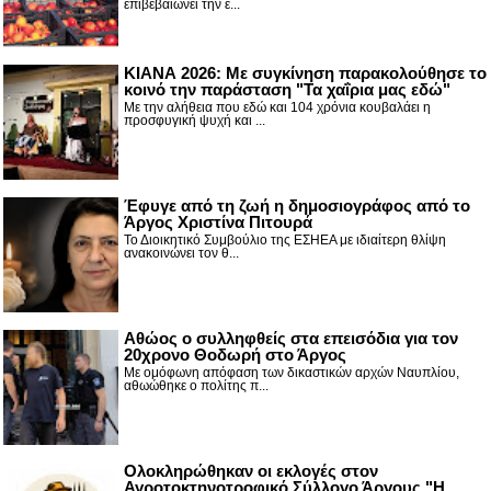
επιβεβαιώνει την έ...
ΚΙΑΝΑ 2026: Με συγκίνηση παρακολούθησε το
κοινό την παράσταση "Τα χαΐρια μας εδώ"
Με την αλήθεια που εδώ και 104 χρόνια κουβαλάει η
προσφυγική ψυχή και ...
Έφυγε από τη ζωή η δημοσιογράφος από το
Άργος Χριστίνα Πιτουρά
Το Διοικητικό Συμβούλιο της ΕΣΗΕΑ με ιδιαίτερη θλίψη
ανακοινώνει τον θ...
Αθώος ο συλληφθείς στα επεισόδια για τον
20χρονο Θοδωρή στο Άργος
Με ομόφωνη απόφαση των δικαστικών αρχών Ναυπλίου,
αθωώθηκε ο πολίτης π...
Ολοκληρώθηκαν οι εκλογές στον
Αγροτοκτηνοτροφικό Σύλλογο Άργους "Η