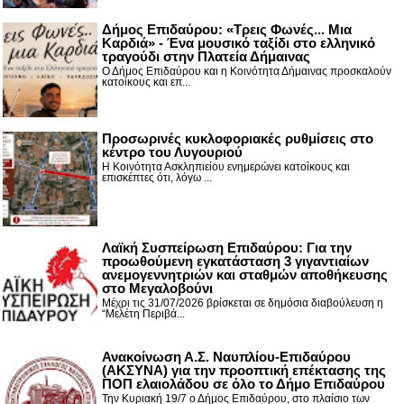
Δήμος Επιδαύρου: «Τρεις Φωνές... Μια
Καρδιά» - Ένα μουσικό ταξίδι στο ελληνικό
τραγούδι στην Πλατεία Δήμαινας
Ο Δήμος Επιδαύρου και η Κοινότητα Δήμαινας προσκαλούν
κατοίκους και επ...
Προσωρινές κυκλοφοριακές ρυθμίσεις στο
κέντρο του Λυγουριού
Η Κοινότητα Ασκληπιείου ενημερώνει κατοίκους και
επισκέπτες ότι, λόγω ...
Λαϊκή Συσπείρωση Επιδαύρου: Για την
προωθούμενη εγκατάσταση 3 γιγαντιαίων
ανεμογεννητριών και σταθμών αποθήκευσης
στο Μεγαλοβούνι
Μέχρι τις 31/07/2026 βρίσκεται σε δημόσια διαβούλευση η
“Μελέτη Περιβά...
Ανακοίνωση Α.Σ. Ναυπλίου-Επιδαύρου
(ΑΚΣΥΝΑ) για την προοπτική επέκτασης της
ΠΟΠ ελαιολάδου σε όλο το Δήμο Επιδαύρου
Την Κυριακή 19/7 ο Δήμος Επιδαύρου, στο πλαίσιο των