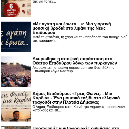
της για το γεγ...
«Με αγάπη και έρωτα…»: Μια γιορτινή
μουσική βραδιά στο λιμάνι της Νέας
Επιδαύρου
Μετά τη ζωντάνια, τη χαρά και την παράδοση του πανηγυριού
της παραμονή...
Ακυρώθηκε η αποψινή παράσταση στο
Θέατρο Επιδαύρου λόγω των πυρκαγιών
Ακυρώνεται η αποψινή παράσταση του Φεστιβάλ της
Επιδαύρου λόγω των πύρ...
Δήμος Επιδαύρου: «Τρεις Φωνές... Μια
Καρδιά» - Ένα μουσικό ταξίδι στο ελληνικό
τραγούδι στην Πλατεία Δήμαινας
Ο Δήμος Επιδαύρου και η Κοινότητα Δήμαινας προσκαλούν
κατοίκους και επ...
Προσωρινές κυκλοφοριακές ρυθμίσεις στο