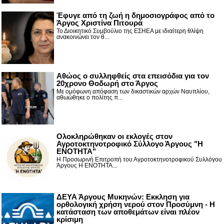
Έφυγε από τη ζωή η δημοσιογράφος από το
Άργος Χριστίνα Πιτουρά
Το Διοικητικό Συμβούλιο της ΕΣΗΕΑ με ιδιαίτερη θλίψη
ανακοινώνει τον θ...
Αθώος ο συλληφθείς στα επεισόδια για τον
20χρονο Θοδωρή στο Άργος
Με ομόφωνη απόφαση των δικαστικών αρχών Ναυπλίου,
αθωώθηκε ο πολίτης π...
Ολοκληρώθηκαν οι εκλογές στον
Αγροτοκτηνοτροφικό Σύλλογο Άργους "Η
ΕΝΟΤΗΤΑ"
Η Προσωρινή Επιτροπή του Αγροτοκτηνοτροφικού Συλλόγου
Άργους Η ΕΝΟΤΗΤΑ...
ΔΕΥΑ Άργους Μυκηνών: Εκκληση για
ορθολογική χρήση νερού στον Προσύμνη - Η
κατάσταση των αποθεμάτων είναι πλέον
κρίσιμη