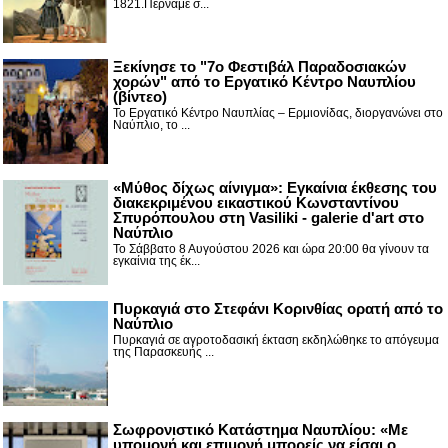
1821.Περνάμε σ...
Ξεκίνησε το "7ο Φεστιβάλ Παραδοσιακών
χορών" από το Εργατικό Κέντρο Ναυπλίου
(βίντεο)
Το Εργατικό Κέντρο Ναυπλίας – Ερμιονίδας, διοργανώνει στο
Ναύπλιο, το ...
«Μύθος δίχως αίνιγμα»: Εγκαίνια έκθεσης του
διακεκριμένου εικαστικού Κωνσταντίνου
Σπυρόπουλου στη Vasiliki - galerie d'art στο
Ναύπλιο
Το Σάββατο 8 Αυγούστου 2026 και ώρα 20:00 θα γίνουν τα
εγκαίνια της έκ...
Πυρκαγιά στο Στεφάνι Κορινθίας ορατή από το
Ναύπλιο
Πυρκαγιά σε αγροτοδασική έκταση εκδηλώθηκε το απόγευμα
της Παρασκευής ...
Σωφρονιστικό Κατάστημα Ναυπλίου: «Με
υπομονή και επιμονή μπορείς να είσαι ο