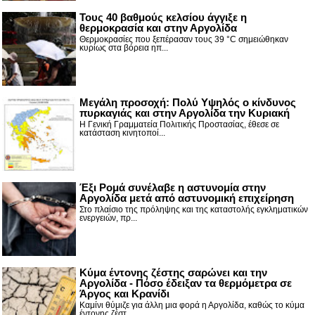
Τους 40 βαθμούς κελσίου άγγιξε η
θερμοκρασία και στην Αργολίδα
Θερμοκρασίες που ξεπέρασαν τους 39 °C σημειώθηκαν
κυρίως στα βόρεια ηπ...
Μεγάλη προσοχή: Πολύ Υψηλός ο κίνδυνος
πυρκαγιάς και στην Αργολίδα την Κυριακή
Η Γενική Γραμματεία Πολιτικής Προστασίας, έθεσε σε
κατάσταση κινητοποί...
Έξι Ρομά συνέλαβε η αστυνομία στην
Αργολίδα μετά από αστυνομική επιχείρηση
Στο πλαίσιο της πρόληψης και της καταστολής εγκληματικών
ενεργειών, πρ...
Κύμα έντονης ζέστης σαρώνει και την
Αργολίδα - Πόσο έδειξαν τα θερμόμετρα σε
Άργος και Κρανίδι
Καμίνι θύμιζε για άλλη μια φορά η Αργολίδα, καθώς το κύμα
έντονης ζέστ...