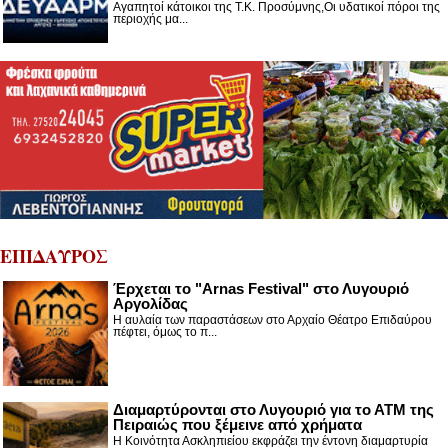
Αγαπητοί κάτοικοι της Τ.Κ. Προσύμνης,Οι υδατικοί πόροι της
περιοχής μα...
ΕΠΙΔΑΥΡΟΣ
Έρχεται το "Arnas Festival" στο Λυγουριό
Αργολίδας
Η αυλαία των παραστάσεων στο Αρχαίο Θέατρο Επιδαύρου
πέφτει, όμως το π...
Διαμαρτύρονται στο Λυγουριό για το ΑΤΜ της
Πειραιώς που ξέμεινε από χρήματα
Η Κοινότητα Ασκληπιείου εκφράζει την έντονη διαμαρτυρία