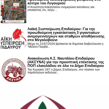
κέντρο του Λυγουριού
Η Κοινότητα Ασκληπιείου ενημερώνει κατοίκους και
επισκέπτες ότι, λόγω ...
Λαϊκή Συσπείρωση Επιδαύρου: Για την
προωθούμενη εγκατάσταση 3 γιγαντιαίων
ανεμογεννητριών και σταθμών αποθήκευσης
στο Μεγαλοβούνι
Μέχρι τις 31/07/2026 βρίσκεται σε δημόσια διαβούλευση η
“Μελέτη Περιβά...
Ανακοίνωση Α.Σ. Ναυπλίου-Επιδαύρου
(ΑΚΣΥΝΑ) για την προοπτική επέκτασης της
ΠΟΠ ελαιολάδου σε όλο το Δήμο Επιδαύρου
Την Κυριακή 19/7 ο Δήμος Επιδαύρου, στο πλαίσιο των
παράλληλων εκδηλώσ...