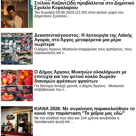
Στέλιου Καζαντζίδη προβάλλεται στο Δημοτικό
Σχολείο Κεφαλαρίου
Την Κυριακή 09.08.2026 (21:00) στον αύλειο χώρο του
Δημοτικού Σχολείου...
Δεκαπενταύγουστος: H λειτουργία της Λαϊκής
Αγοράς στο Άργος μεταφέρεται μια μέρα
νωρίτερα
Ο Δήμος Άργους Μυκηνών ενημερώνει τους εμπόρους, τους
παραγωγούς και τ...
Ο Δήμος Άργους Μυκηνών ολοκλήρωσε με
επιτυχία και τον φετινό κύκλο δωρεάν
διανομών φρέσκων φρούτων
Για δεύτερη συνεχή χρονιά, ο Δήμος Άργους - Μυκηνών
επιβεβαιώνει την έ...
ΚΙΑΝΑ 2026: Με συγκίνηση παρακολούθησε το
κοινό την παράσταση "Τα χαΐρια μας εδώ"
Με την αλήθεια που εδώ και 104 χρόνια κουβαλάει η
προσφυγική ψυχή και ...