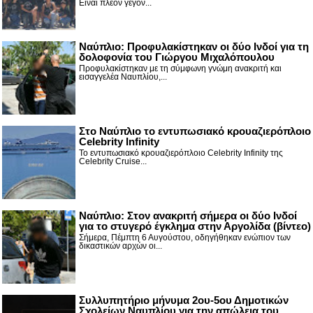
Είναι πλέον γεγον...
Ναύπλιο: Προφυλακίστηκαν οι δύο Ινδοί για τη
δολοφονία του Γιώργου Μιχαλόπουλου
Προφυλακίστηκαν με τη σύμφωνη γνώμη ανακριτή και
εισαγγελέα Ναυπλίου,...
Στο Ναύπλιο το εντυπωσιακό κρουαζιερόπλοιο
Celebrity Infinity
Το εντυπωσιακό κρουαζιερόπλοιο Celebrity Infinity της
Celebrity Cruise...
Nαύπλιο: Στον ανακριτή σήμερα οι δύο Ινδοί
για το στυγερό έγκλημα στην Αργολίδα (βίντεο)
Σήμερα, Πέμπτη 6 Αυγούστου, οδηγήθηκαν ενώπιον των
δικαστικών αρχών οι...
Συλλυπητήριο μήνυμα 2ου-5ου Δημοτικών
Σχολείων Ναυπλίου για την απώλεια του