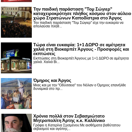
Την παιδική παράσταση "Τομ Σώγιερ"
καταχειροκρότησε πλήθος κόσμου στον αύλειο
χώρο Στρατώνων Καποδίστρια στο Άργος
Την παιδική παράσταση "Τομ Σώγιερ" είχε την ευκαιρία να
απολαύσει πλήθ...
Τώρα είναι ευκαιρία: 1+1 ΔΩΡΟ σε αμέτρητα
χαλιά στη Βιοκαρπέτ Άργους - Προσφορές και
εκπτώσεις
Εκπτώσεις στη Βιοκαρπέτ Άργους με 1+1 ΔΩΡΟ σε αμέτρητα
χαλιά. Χαλιά Βι...
Όμηρος και Άργος
Μιας και με την "Οδύσσεια" του Νόλαν ο Όμηρος επανήλθε
δυναμικά στο πρ...
Χρόνια πολλά στον Σεβασμιώτατο
Μητροπολίτη Άρτης κ.κ. Καλλίνικο
Γράφει η Κατερίνα Σχισμένου:Με αισθήματα βαθύτατου
σεβασμού και αγάπης...