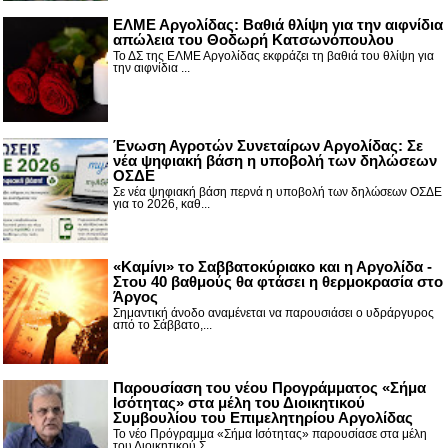
ΕΛΜΕ Αργολίδας: Βαθιά θλίψη για την αιφνίδια
απώλεια του Θοδωρή Κατσωνόπουλου
Το ΔΣ της ΕΛΜΕ Αργολίδας εκφράζει τη βαθιά του θλίψη για
την αιφνίδια ...
Ένωση Αγροτών Συνεταίρων Αργολίδας: Σε
νέα ψηφιακή βάση η υποβολή των δηλώσεων
ΟΣΔΕ
Σε νέα ψηφιακή βάση περνά η υποβολή των δηλώσεων ΟΣΔΕ
για το 2026, καθ...
«Καμίνι» το Σαββατοκύριακο και η Αργολίδα -
Στου 40 βαθμούς θα φτάσει η θερμοκρασία στο
Άργος
Σημαντική άνοδο αναμένεται να παρουσιάσει ο υδράργυρος
από το Σάββατο,...
Παρουσίαση του νέου Προγράμματος «Σήμα
Ισότητας» στα μέλη του Διοικητικού
Συμβουλίου του Επιμελητηρίου Αργολίδας
Το νέο Πρόγραμμα «Σήμα Ισότητας» παρουσίασε στα μέλη
του Διοικητικού Σ...