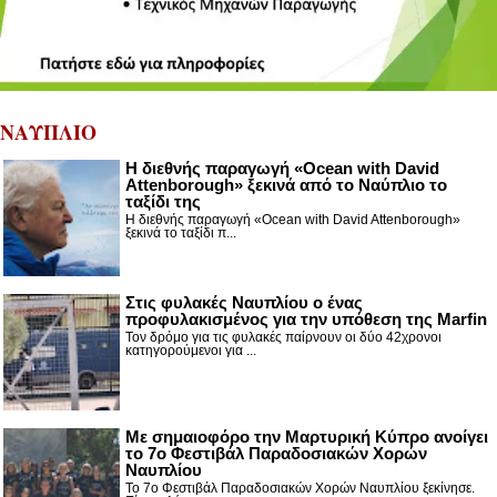
ΝΑΥΠΛΙΟ
Η διεθνής παραγωγή «Ocean with David
Attenborough» ξεκινά από το Ναύπλιο το
ταξίδι της
Η διεθνής παραγωγή «Ocean with David Attenborough»
ξεκινά το ταξίδι π...
Στις φυλακές Ναυπλίου ο ένας
προφυλακισμένος για την υπόθεση της Marfin
Τον δρόμο για τις φυλακές παίρνουν οι δύο 42χρονοι
κατηγορούμενοι για ...
Με σημαιοφόρο την Μαρτυρική Κύπρο ανοίγει
το 7ο Φεστιβάλ Παραδοσιακών Χορών
Ναυπλίου
Το 7ο Φεστιβάλ Παραδοσιακών Χορών Ναυπλίου ξεκίνησε.