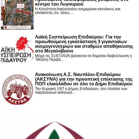
κέντρο του Λυγουριού
Η Κοινότητα Ασκληπιείου ενημερώνει κατοίκους και
επισκέπτες ότι, λόγω ...
Λαϊκή Συσπείρωση Επιδαύρου: Για την
προωθούμενη εγκατάσταση 3 γιγαντιαίων
ανεμογεννητριών και σταθμών αποθήκευσης
στο Μεγαλοβούνι
Μέχρι τις 31/07/2026 βρίσκεται σε δημόσια διαβούλευση η
“Μελέτη Περιβά...
Ανακοίνωση Α.Σ. Ναυπλίου-Επιδαύρου
(ΑΚΣΥΝΑ) για την προοπτική επέκτασης της
ΠΟΠ ελαιολάδου σε όλο το Δήμο Επιδαύρου
Την Κυριακή 19/7 ο Δήμος Επιδαύρου, στο πλαίσιο των
παράλληλων εκδηλώσ...