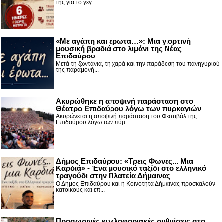
της για το γεγ...
«Με αγάπη και έρωτα…»: Μια γιορτινή
μουσική βραδιά στο λιμάνι της Νέας
Επιδαύρου
Μετά τη ζωντάνια, τη χαρά και την παράδοση του πανηγυριού
της παραμονή...
Ακυρώθηκε η αποψινή παράσταση στο
Θέατρο Επιδαύρου λόγω των πυρκαγιών
Ακυρώνεται η αποψινή παράσταση του Φεστιβάλ της
Επιδαύρου λόγω των πύρ...
Δήμος Επιδαύρου: «Τρεις Φωνές... Μια
Καρδιά» - Ένα μουσικό ταξίδι στο ελληνικό
τραγούδι στην Πλατεία Δήμαινας
Ο Δήμος Επιδαύρου και η Κοινότητα Δήμαινας προσκαλούν
κατοίκους και επ...
Προσωρινές κυκλοφοριακές ρυθμίσεις στο