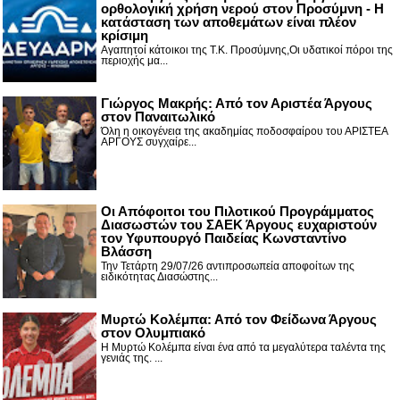
ορθολογική χρήση νερού στον Προσύμνη - Η
κατάσταση των αποθεμάτων είναι πλέον
κρίσιμη
Αγαπητοί κάτοικοι της Τ.Κ. Προσύμνης,Οι υδατικοί πόροι της
περιοχής μα...
Γιώργος Μακρής: Από τον Αριστέα Άργους
στον Παναιτωλικό
Όλη η οικογένεια της ακαδημίας ποδοσφαίρου του ΑΡΙΣΤΕΑ
ΑΡΓΟΥΣ συγχαίρε...
Οι Απόφοιτοι του Πιλοτικού Προγράμματος
Διασωστών του ΣΑΕΚ Άργους ευχαριστούν
τον Υφυπουργό Παιδείας Κωνσταντίνο
Βλάσση
Την Τετάρτη 29/07/26 αντιπροσωπεία αποφοίτων της
ειδικότητας Διασώστης...
Μυρτώ Κολέμπα: Από τον Φείδωνα Άργους
στον Ολυμπιακό
Η Μυρτώ Κολέμπα είναι ένα από τα μεγαλύτερα ταλέντα της
γενιάς της. ...