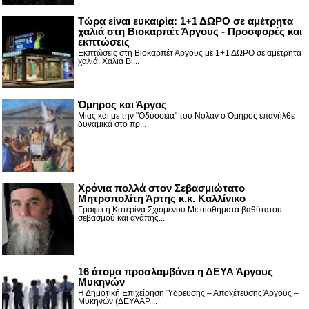
Τώρα είναι ευκαιρία: 1+1 ΔΩΡΟ σε αμέτρητα
χαλιά στη Βιοκαρπέτ Άργους - Προσφορές και
εκπτώσεις
Εκπτώσεις στη Βιοκαρπέτ Άργους με 1+1 ΔΩΡΟ σε αμέτρητα
χαλιά. Χαλιά Βι...
Όμηρος και Άργος
Μιας και με την "Οδύσσεια" του Νόλαν ο Όμηρος επανήλθε
δυναμικά στο πρ...
Χρόνια πολλά στον Σεβασμιώτατο
Μητροπολίτη Άρτης κ.κ. Καλλίνικο
Γράφει η Κατερίνα Σχισμένου:Με αισθήματα βαθύτατου
σεβασμού και αγάπης...
16 άτομα προσλαμβάνει η ΔΕΥΑ Άργους
Μυκηνών
Η Δημοτική Επιχείρηση Ύδρευσης – Αποχέτευσης Άργους –
Μυκηνών (ΔΕΥΑΑΡ....