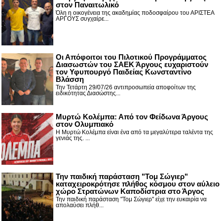
στον Παναιτωλικό
Όλη η οικογένεια της ακαδημίας ποδοσφαίρου του ΑΡΙΣΤΕΑ
ΑΡΓΟΥΣ συγχαίρε...
Οι Απόφοιτοι του Πιλοτικού Προγράμματος
Διασωστών του ΣΑΕΚ Άργους ευχαριστούν
τον Υφυπουργό Παιδείας Κωνσταντίνο
Βλάσση
Την Τετάρτη 29/07/26 αντιπροσωπεία αποφοίτων της
ειδικότητας Διασώστης...
Μυρτώ Κολέμπα: Από τον Φείδωνα Άργους
στον Ολυμπιακό
Η Μυρτώ Κολέμπα είναι ένα από τα μεγαλύτερα ταλέντα της
γενιάς της. ...
Την παιδική παράσταση "Τομ Σώγιερ"
καταχειροκρότησε πλήθος κόσμου στον αύλειο
χώρο Στρατώνων Καποδίστρια στο Άργος
Την παιδική παράσταση "Τομ Σώγιερ" είχε την ευκαιρία να
απολαύσει πλήθ...