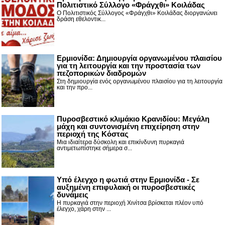
Πολιτιστικό Σύλλογο «Φράγχθι» Κοιλάδας
Ο Πολιτιστικός Σύλλογος «Φράγχθι» Κοιλάδας διοργανώνει
δράση εθελοντικ...
Ερμιονίδα: Δημιουργία οργανωμένου πλαισίου
για τη λειτουργία και την προστασία των
πεζοπορικών διαδρομών
Στη δημιουργία ενός οργανωμένου πλαισίου για τη λειτουργία
και την προ...
Πυροσβεστικό κλιμάκιο Κρανιδίου: Μεγάλη
μάχη και συντονισμένη επιχείρηση στην
περιοχή της Κόστας
Μια ιδιαίτερα δύσκολη και επικίνδυνη πυρκαγιά
αντιμετωπίστηκε σήμερα σ...
Υπό έλεγχο η φωτιά στην Ερμιονίδα - Σε
αυξημένη επιφυλακή οι πυροσβεστικές
δυνάμεις
Η πυρκαγιά στην περιοχή Χινίτσα βρίσκεται πλέον υπό
έλεγχο, χάρη στην ...