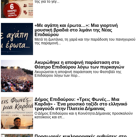
της για το γεγ...
«Με αγάπη και έρωτα…»: Μια γιορτινή
μουσική βραδιά στο λιμάνι της Νέας
Επιδαύρου
Μετά τη ζωντάνια, τη χαρά και την παράδοση του πανηγυριού
της παραμονή...
Ακυρώθηκε η αποψινή παράσταση στο
Θέατρο Επιδαύρου λόγω των πυρκαγιών
Ακυρώνεται η αποψινή παράσταση του Φεστιβάλ της
Επιδαύρου λόγω των πύρ...
Δήμος Επιδαύρου: «Τρεις Φωνές... Μια
Καρδιά» - Ένα μουσικό ταξίδι στο ελληνικό
τραγούδι στην Πλατεία Δήμαινας
Ο Δήμος Επιδαύρου και η Κοινότητα Δήμαινας προσκαλούν
κατοίκους και επ...
Προσωρινές κυκλοφοριακές ρυθμίσεις στο