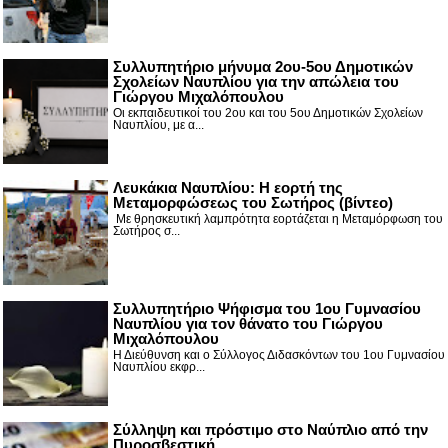
Συλλυπητήριο μήνυμα 2ου-5ου Δημοτικών
Σχολείων Ναυπλίου για την απώλεια του
Γιώργου Μιχαλόπουλου
Οι εκπαιδευτικοί του 2ου και του 5ου Δημοτικών Σχολείων
Ναυπλίου, με α...
Λευκάκια Ναυπλίου: Η εορτή της
Μεταμορφώσεως του Σωτήρος (βίντεο)
Με θρησκευτική λαμπρότητα εορτάζεται η Μεταμόρφωση του
Σωτήρος σ...
Συλλυπητήριο Ψήφισμα του 1ου Γυμνασίου
Ναυπλίου για τον θάνατο του Γιώργου
Μιχαλόπουλου
Η Διεύθυνση και ο Σύλλογος Διδασκόντων του 1ου Γυμνασίου
Ναυπλίου εκφρ...
Σύλληψη και πρόστιμο στο Ναύπλιο από την
Πυροσβεστική