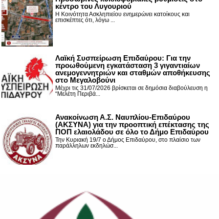
κέντρο του Λυγουριού
Η Κοινότητα Ασκληπιείου ενημερώνει κατοίκους και
επισκέπτες ότι, λόγω ...
Λαϊκή Συσπείρωση Επιδαύρου: Για την
προωθούμενη εγκατάσταση 3 γιγαντιαίων
ανεμογεννητριών και σταθμών αποθήκευσης
στο Μεγαλοβούνι
Μέχρι τις 31/07/2026 βρίσκεται σε δημόσια διαβούλευση η
“Μελέτη Περιβά...
Ανακοίνωση Α.Σ. Ναυπλίου-Επιδαύρου
(ΑΚΣΥΝΑ) για την προοπτική επέκτασης της
ΠΟΠ ελαιολάδου σε όλο το Δήμο Επιδαύρου
Την Κυριακή 19/7 ο Δήμος Επιδαύρου, στο πλαίσιο των
παράλληλων εκδηλώσ...