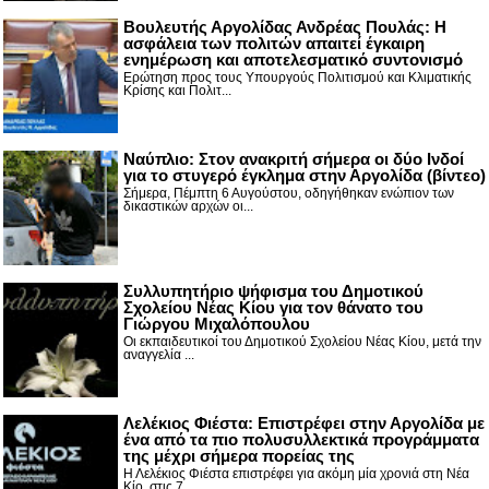
Βουλευτής Αργολίδας Ανδρέας Πουλάς: Η
ασφάλεια των πολιτών απαιτεί έγκαιρη
ενημέρωση και αποτελεσματικό συντονισμό
Ερώτηση προς τους Υπουργούς Πολιτισμού και Κλιματικής
Κρίσης και Πολιτ...
Nαύπλιο: Στον ανακριτή σήμερα οι δύο Ινδοί
για το στυγερό έγκλημα στην Αργολίδα (βίντεο)
Σήμερα, Πέμπτη 6 Αυγούστου, οδηγήθηκαν ενώπιον των
δικαστικών αρχών οι...
Συλλυπητήριο ψήφισμα του Δημοτικού
Σχολείου Νέας Κίου για τον θάνατο του
Γιώργου Μιχαλόπουλου
Οι εκπαιδευτικοί του Δημοτικού Σχολείου Νέας Κίου, μετά την
αναγγελία ...
Λελέκιος Φιέστα: Επιστρέφει στην Αργολίδα με
ένα από τα πιο πολυσυλλεκτικά προγράμματα
της μέχρι σήμερα πορείας της
Η Λελέκιος Φιέστα επιστρέφει για ακόμη μία χρονιά στη Νέα
Κίο, στις 7 ...