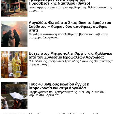
Πυροσβεστικής Ναυπλίου (βίντεο)
Συναγερμός σήμανε το πρωί της Κυριακής 9 Αυγούστου στις
αρχές τη...
Αργολίδα: Φωτιά στο Σκαφιδάκι το βράδυ του
Σαββάτου – Κάηκαν δύο αποθήκες, σώθηκε
σπίτι
Μεγάλη αναστάτωση προκλήθηκε το βράδυ του Σαββάτου
στο χωριό Σκαφιδάκι...
Ευχές στον Μητροπολίτη Άρτης κ.κ. Καλλίνικο
από τον Σύνδεσμο Ιεροψαλτών Αργολίδας
Ο Σύνδεσμος Ιεροψαλτών Αργολίδας '' Ιάκωβος Ναυπλίωτης ''
σήμερα 8 Αυγ...
Τους 40 βαθμούς κελσίου άγγιξε η
θερμοκρασία και στην Αργολίδα
Θερμοκρασίες που ξεπέρασαν τους 39 °C σημειώθηκαν
κυρίως στα βόρεια ηπ...