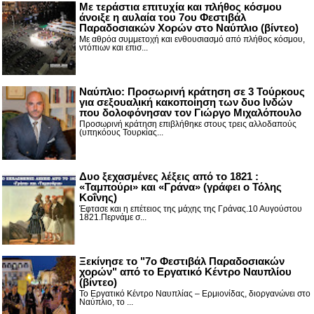
Με τεράστια επιτυχία και πλήθος κόσμου
άνοιξε η αυλαία του 7ου Φεστιβάλ
Παραδοσιακών Χορών στο Ναύπλιο (βίντεο)
Με αθρόα συμμετοχή και ενθουσιασμό από πλήθος κόσμου,
ντόπιων και επισ...
Ναύπλιο: Προσωρινή κράτηση σε 3 Τούρκους
για σεξουαλική κακοποίηση των δυο Ινδών
που δολοφόνησαν τον Γιώργο Μιχαλόπουλο
Προσωρινή κράτηση επιβλήθηκε στους τρεις αλλοδαπούς
(υπηκόους Τουρκίας...
Δυο ξεχασμένες λέξεις από το 1821 :
«Ταμπούρι» και «Γράνα» (γράφει ο Τόλης
Κοΐνης)
Έφτασε και η επέτειος της μάχης της Γράνας.10 Αυγούστου
1821.Περνάμε σ...
Ξεκίνησε το "7ο Φεστιβάλ Παραδοσιακών
χορών" από το Εργατικό Κέντρο Ναυπλίου
(βίντεο)
Το Εργατικό Κέντρο Ναυπλίας – Ερμιονίδας, διοργανώνει στο
Ναύπλιο, το ...