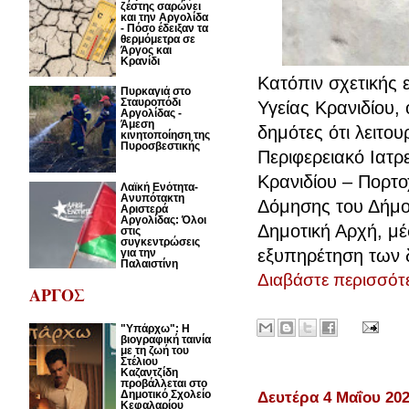
ζέστης σαρώνει
και την Αργολίδα
- Πόσο έδειξαν τα
θερμόμετρα σε
Άργος και
Κρανίδι
Κατόπιν σχετικής 
Πυρκαγιά στο
Σταυροπόδι
Υγείας Κρανιδίου,
Αργολίδας -
Άμεση
δημότες ότι λειτο
κινητοποίηση της
Πυροσβεστικής
Περιφερειακό Ιατρ
Κρανιδίου – Πορτο
Λαϊκή Ενότητα-
Ανυπότακτη
Δόμησης του Δήμου
Αριστερά
Αργολίδας: Όλοι
Δημοτική Αρχή, μέ
στις
συγκεντρώσεις
εξυπηρέτηση των 
για την
Παλαιστίνη
Διαβάστε περισσότε
ΑΡΓΟΣ
"Υπάρχω": Η
βιογραφική ταινία
με τη ζωή του
Στέλιου
Καζαντζίδη
προβάλλεται στο
Δευτέρα 4 Μαΐου 20
Δημοτικό Σχολείο
Κεφαλαρίου