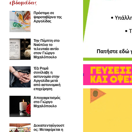
εβδομάδας
Πρόστιμο σε
ψαροταβέρνα της
Αργολίδας
Την Πέμπτη στο
Ναύπλιο το
τελευταίο αντίο
στον Γιώργο
Μιχαλόπουλο
Έξι Ρομά
συνέλαβε η
αστυνομία στην
Αργολίδα μετά
από αστυνομική
επιχείρηση
Αποχαιρετισμός
στο Γιώργο
Μιχαλόπουλο
Δεκαπενταύγουστ
ος: Μεταφέρεται η