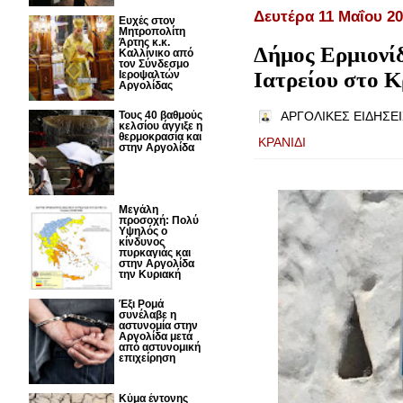
Δευτέρα 11 Μαΐου 2
Ευχές στον
Μητροπολίτη
Άρτης κ.κ.
Δήμος Ερμιονί
Καλλίνικο από
τον Σύνδεσμο
Ιατρείου στο Κ
Ιεροψαλτών
Αργολίδας
Τους 40 βαθμούς
ΑΡΓΟΛΙΚΕΣ ΕΙΔΗΣΕΙ
κελσίου άγγιξε η
θερμοκρασία και
ΚΡΑΝΙΔΙ
στην Αργολίδα
Μεγάλη
προσοχή: Πολύ
Υψηλός ο
κίνδυνος
πυρκαγιάς και
στην Αργολίδα
την Κυριακή
Έξι Ρομά
συνέλαβε η
αστυνομία στην
Αργολίδα μετά
από αστυνομική
επιχείρηση
Κύμα έντονης