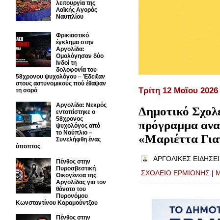
λειτουργία της
Λαϊκής Αγοράς
Ναυπλίου
Φρικιαστικό
έγκλημα στην
Αργολίδα:
Ομολόγησαν δύο
Ινδοί τη
δολοφονία του
58χρονου ψυχολόγου – Έδειξαν
στους αστυνομικούς πού έθαψαν
Τρίτη 12 Μαΐου 2026
τη σορό
Αργολίδα: Νεκρός
Δημοτικό Σχολ
εντοπίστηκε ο
58χρονος
πρόγραμμα ανα
ψυχολόγος από
το Ναύπλιο –
«Μαριέττα Για
Συνελήφθη ένας
ύποπτος
ΑΡΓΟΛΙΚΕΣ ΕΙΔΗΣΕΙ
Πένθος στην
Πυροσβεστική
ΣΧΟΛΕΙΟ ΕΡΜΙΟΝΗΣ
|
Μ
Οικογένεια της
Αργολίδας για τον
θάνατο του
Πυρονόμου
Κωνσταντίνου Καραμούντζου
Πένθος στην