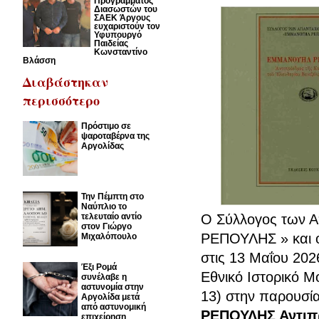
Προγράμματος
Διασωστών του
ΣΑΕΚ Άργους
ευχαριστούν τον
Υφυπουργό
Παιδείας
Κωνσταντίνο
Βλάσση
Διαβάστηκαν
περισσότερο
Πρόστιμο σε
ψαροταβέρνα της
Αργολίδας
Την Πέμπτη στο
Ναύπλιο το
τελευταίο αντίο
Ο Σύλλογος των 
στον Γιώργο
ΡΕΠΟΥΛΗΣ » και ο
Μιχαλόπουλο
στις 13 Μαΐου 202
Έξι Ρομά
Εθνικό Ιστορικό Μ
συνέλαβε η
αστυνομία στην
13) στην παρουσία
Αργολίδα μετά
από αστυνομική
ΡΕΠΟΥΛΗΣ Αντιπ
επιχείρηση