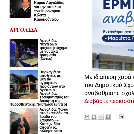
Καρυά Αργολίδας
για την απώλεια
του Πυρονόμου
Κώστα
Καραμούντζου
ΑΡΓΟΛΙΔΑ
Αργολίδα:
Νυχτερινό
τροχαίο ατύχημα
με γυναίκα
τραυματία
(βίντεο)
Πυρκαγιά σε
Με ιδιαίτερη χαρά
αποθήκες με
ψυγεία
αγροτικών
του Δημοτικού Σχ
προϊόντων στο
Δρέπανο
αναβάθμισης σχολι
Αργολίδας -
Τραυματισμός του
Διαβάστε περισσότε
Διοικητή της
Πυροσβεστικής Ναυπλίου (βίντεο)
Αργολίδα: Φωτιά
στο Σκαφιδάκι το
βράδυ του
Σαββάτου –
Κάηκαν δύο
αποθήκες,
σώθηκε σπίτι