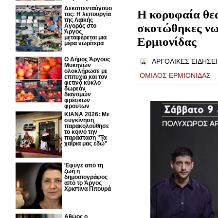
Δεκαπενταύγουσ
Η κορυφαία θε
τος: H λειτουργία
της Λαϊκής
σκοτώθηκες νω
Αγοράς στο
Άργος
μεταφέρεται μια
Ερμιονίδας
μέρα νωρίτερα
Ο Δήμος Άργους
ΑΡΓΟΛΙΚΕΣ ΕΙΔΗΣΕΙ
Μυκηνών
ολοκλήρωσε με
ΟΜΙΛΟΣ ΕΡΜΙΟΝΙΔΑΣ
επιτυχία και τον
φετινό κύκλο
δωρεάν
διανομών
φρέσκων
φρούτων
ΚΙΑΝΑ 2026: Με
συγκίνηση
παρακολούθησε
το κοινό την
παράσταση "Τα
χαΐρια μας εδώ"
Έφυγε από τη
ζωή η
δημοσιογράφος
από το Άργος
Χριστίνα Πιτουρά
Αθώος ο