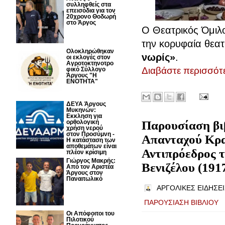
συλληφθείς στα
επεισόδια για τον
20χρονο Θοδωρή
στο Άργος
Ο Θεατρικός Όμιλο
την κορυφαία θεα
Ολοκληρώθηκαν
νωρίς»
.
οι εκλογές στον
Αγροτοκτηνοτρο
Διαβάστε περισσότε
φικό Σύλλογο
Άργους "Η
ΕΝΟΤΗΤΑ"
ΔΕΥΑ Άργους
Μυκηνών:
Εκκληση για
Παρουσίαση βι
ορθολογική
χρήση νερού
στον Προσύμνη -
Απανταχού Κρα
Η κατάσταση των
αποθεμάτων είναι
Αντιπρόεδρος 
πλέον κρίσιμη
Γιώργος Μακρής:
Βενιζέλου (191
Από τον Αριστέα
Άργους στον
Παναιτωλικό
ΑΡΓΟΛΙΚΕΣ ΕΙΔΗΣΕΙ
ΠΑΡΟΥΣΙΑΣΗ ΒΙΒΛΙΟΥ
Οι Απόφοιτοι του
Πιλοτικού