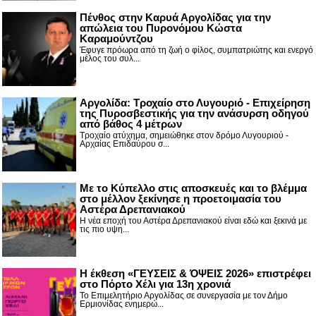
Πένθος στην Καρυά Αργολίδας για την
απώλεια του Πυρονόμου Κώστα
Καραμούντζου
Έφυγε πρόωρα από τη ζωή ο φίλος, συμπατριώτης και ενεργό
μέλος του συλ...
Αργολίδα: Τροχαίο στο Λυγουριό - Επιχείρηση
της Πυροσβεστικής για την ανάσυρση οδηγού
από βάθος 4 μέτρων
Τροχαίο ατύχημα, σημειώθηκε στον δρόμο Λυγουριού -
Αρχαίας Επιδαύρου σ...
Με το Κύπελλο στις αποσκευές και το βλέμμα
στο μέλλον ξεκίνησε η προετοιμασία του
Αστέρα Δρεπανιακού
Η νέα εποχή του Αστέρα Δρεπανιακού είναι εδώ και ξεκινά με
τις πιο υψη...
Η έκθεση «ΓΕΥΣΕΙΣ & ΌΨΕΙΣ 2026» επιστρέφει
στο Πόρτο Χέλι για 13η χρονιά
Το Επιμελητήριο Αργολίδας σε συνεργασία με τον Δήμο
Ερμιονίδας ενημερώ...