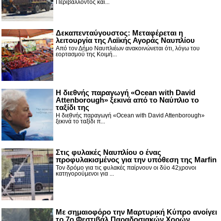
Περιβάλλοντος και...
Δεκαπενταύγουστος: Μεταφέρεται η
λειτουργία της Λαϊκής Αγοράς Ναυπλίου
Από τον Δήμο Ναυπλιέων ανακοινώνεται ότι, λόγω του
εορτασμού της Κοιμή...
Η διεθνής παραγωγή «Ocean with David
Attenborough» ξεκινά από το Ναύπλιο το
ταξίδι της
Η διεθνής παραγωγή «Ocean with David Attenborough»
ξεκινά το ταξίδι π...
Στις φυλακές Ναυπλίου ο ένας
προφυλακισμένος για την υπόθεση της Marfin
Τον δρόμο για τις φυλακές παίρνουν οι δύο 42χρονοι
κατηγορούμενοι για ...
Με σημαιοφόρο την Μαρτυρική Κύπρο ανοίγει
το 7ο Φεστιβάλ Παραδοσιακών Χορών