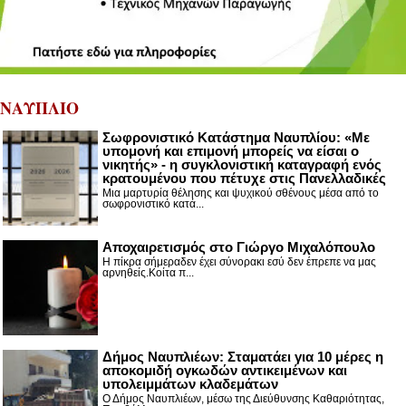
ΝΑΥΠΛΙΟ
Σωφρονιστικό Κατάστημα Ναυπλίου: «Με
υπομονή και επιμονή μπορείς να είσαι ο
νικητής» - η συγκλονιστική καταγραφή ενός
κρατουμένου που πέτυχε στις Πανελλαδικές
Μια μαρτυρία θέλησης και ψυχικού σθένους μέσα από το
σωφρονιστικό κατά...
Αποχαιρετισμός στο Γιώργο Μιχαλόπουλο
Η πίκρα σήμεραδεν έχει σύνορακι εσύ δεν έπρεπε να μας
αρνηθείς.Κοίτα π...
Δήμος Ναυπλιέων: Σταματάει για 10 μέρες η
αποκομιδή ογκωδών αντικειμένων και
υπολειμμάτων κλαδεμάτων
Ο Δήμος Ναυπλιέων, μέσω της Διεύθυνσης Καθαριότητας,