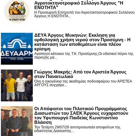
Αγροτοκτηνοτροφικό Σύλλογο Άργους "Η
ΕΝΟΤΗΤΑ"
Η Προσωρινή Επιτροπή του Αγροτοκτηνοτροφικού Συλλόγου
Άργους Η ΕΝΟΤΗΤΑ...
ΔΕΥΑ Άργους Μυκηνών: Εκκληση για
ορθολογική χρήση νερού στον Προσύμνη - Η
κατάσταση των αποθεμάτων είναι πλέον
κρίσιμη
Αγαπητοί κάτοικοι της Τ.Κ. Προσύμνης,Οι υδατικοί πόροι της
περιοχής μα...
Γιώργος Μακρής: Από τον Αριστέα Άργους
στον Παναιτωλικό
Όλη η οικογένεια της ακαδημίας ποδοσφαίρου του ΑΡΙΣΤΕΑ
ΑΡΓΟΥΣ συγχαίρε...
Οι Απόφοιτοι του Πιλοτικού Προγράμματος
Διασωστών του ΣΑΕΚ Άργους ευχαριστούν
τον Υφυπουργό Παιδείας Κωνσταντίνο
Βλάσση
Την Τετάρτη 29/07/26 αντιπροσωπεία αποφοίτων της
ειδικότητας Διασώστης...