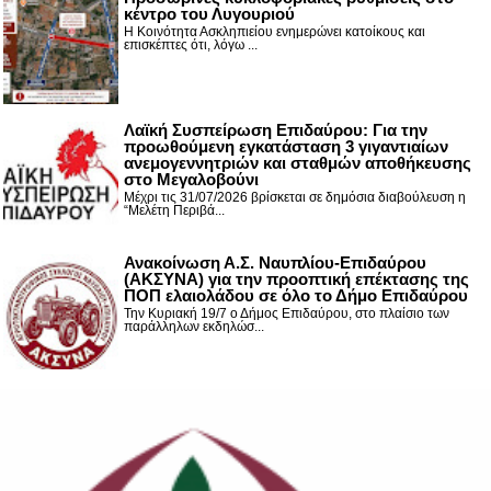
κέντρο του Λυγουριού
Η Κοινότητα Ασκληπιείου ενημερώνει κατοίκους και
επισκέπτες ότι, λόγω ...
Λαϊκή Συσπείρωση Επιδαύρου: Για την
προωθούμενη εγκατάσταση 3 γιγαντιαίων
ανεμογεννητριών και σταθμών αποθήκευσης
στο Μεγαλοβούνι
Μέχρι τις 31/07/2026 βρίσκεται σε δημόσια διαβούλευση η
“Μελέτη Περιβά...
Ανακοίνωση Α.Σ. Ναυπλίου-Επιδαύρου
(ΑΚΣΥΝΑ) για την προοπτική επέκτασης της
ΠΟΠ ελαιολάδου σε όλο το Δήμο Επιδαύρου
Την Κυριακή 19/7 ο Δήμος Επιδαύρου, στο πλαίσιο των
παράλληλων εκδηλώσ...