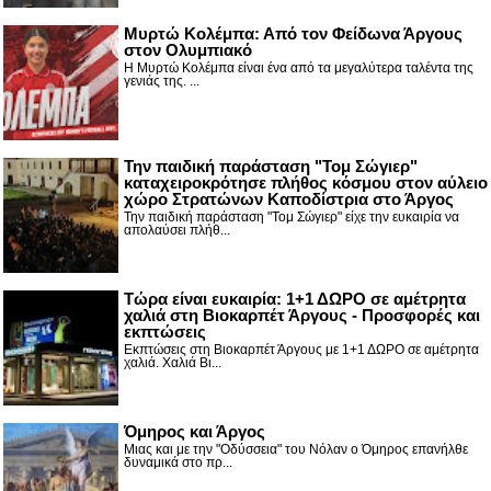
Μυρτώ Κολέμπα: Από τον Φείδωνα Άργους
στον Ολυμπιακό
Η Μυρτώ Κολέμπα είναι ένα από τα μεγαλύτερα ταλέντα της
γενιάς της. ...
Την παιδική παράσταση "Τομ Σώγιερ"
καταχειροκρότησε πλήθος κόσμου στον αύλειο
χώρο Στρατώνων Καποδίστρια στο Άργος
Την παιδική παράσταση "Τομ Σώγιερ" είχε την ευκαιρία να
απολαύσει πλήθ...
Τώρα είναι ευκαιρία: 1+1 ΔΩΡΟ σε αμέτρητα
χαλιά στη Βιοκαρπέτ Άργους - Προσφορές και
εκπτώσεις
Εκπτώσεις στη Βιοκαρπέτ Άργους με 1+1 ΔΩΡΟ σε αμέτρητα
χαλιά. Χαλιά Βι...
Όμηρος και Άργος
Μιας και με την "Οδύσσεια" του Νόλαν ο Όμηρος επανήλθε
δυναμικά στο πρ...