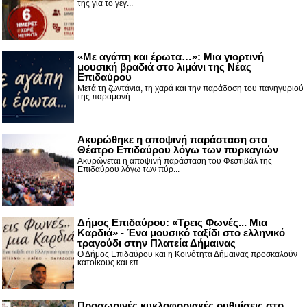
της για το γεγ...
«Με αγάπη και έρωτα…»: Μια γιορτινή
μουσική βραδιά στο λιμάνι της Νέας
Επιδαύρου
Μετά τη ζωντάνια, τη χαρά και την παράδοση του πανηγυριού
της παραμονή...
Ακυρώθηκε η αποψινή παράσταση στο
Θέατρο Επιδαύρου λόγω των πυρκαγιών
Ακυρώνεται η αποψινή παράσταση του Φεστιβάλ της
Επιδαύρου λόγω των πύρ...
Δήμος Επιδαύρου: «Τρεις Φωνές... Μια
Καρδιά» - Ένα μουσικό ταξίδι στο ελληνικό
τραγούδι στην Πλατεία Δήμαινας
Ο Δήμος Επιδαύρου και η Κοινότητα Δήμαινας προσκαλούν
κατοίκους και επ...
Προσωρινές κυκλοφοριακές ρυθμίσεις στο