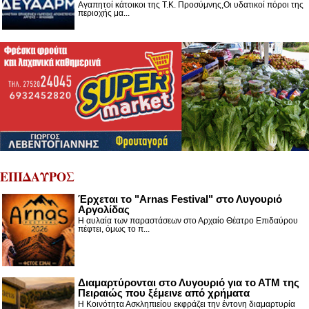
Αγαπητοί κάτοικοι της Τ.Κ. Προσύμνης,Οι υδατικοί πόροι της
περιοχής μα...
ΕΠΙΔΑΥΡΟΣ
Έρχεται το "Arnas Festival" στο Λυγουριό
Αργολίδας
Η αυλαία των παραστάσεων στο Αρχαίο Θέατρο Επιδαύρου
πέφτει, όμως το π...
Διαμαρτύρονται στο Λυγουριό για το ΑΤΜ της
Πειραιώς που ξέμεινε από χρήματα
Η Κοινότητα Ασκληπιείου εκφράζει την έντονη διαμαρτυρία