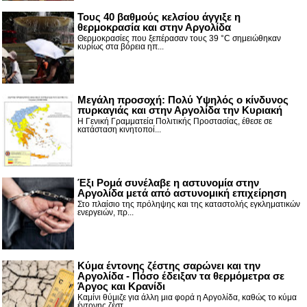
Τους 40 βαθμούς κελσίου άγγιξε η
θερμοκρασία και στην Αργολίδα
Θερμοκρασίες που ξεπέρασαν τους 39 °C σημειώθηκαν
κυρίως στα βόρεια ηπ...
Μεγάλη προσοχή: Πολύ Υψηλός ο κίνδυνος
πυρκαγιάς και στην Αργολίδα την Κυριακή
Η Γενική Γραμματεία Πολιτικής Προστασίας, έθεσε σε
κατάσταση κινητοποί...
Έξι Ρομά συνέλαβε η αστυνομία στην
Αργολίδα μετά από αστυνομική επιχείρηση
Στο πλαίσιο της πρόληψης και της καταστολής εγκληματικών
ενεργειών, πρ...
Κύμα έντονης ζέστης σαρώνει και την
Αργολίδα - Πόσο έδειξαν τα θερμόμετρα σε
Άργος και Κρανίδι
Καμίνι θύμιζε για άλλη μια φορά η Αργολίδα, καθώς το κύμα
έντονης ζέστ...