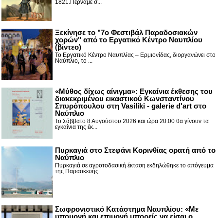
1821.Περνάμε σ...
Ξεκίνησε το "7ο Φεστιβάλ Παραδοσιακών
χορών" από το Εργατικό Κέντρο Ναυπλίου
(βίντεο)
Το Εργατικό Κέντρο Ναυπλίας – Ερμιονίδας, διοργανώνει στο
Ναύπλιο, το ...
«Μύθος δίχως αίνιγμα»: Εγκαίνια έκθεσης του
διακεκριμένου εικαστικού Κωνσταντίνου
Σπυρόπουλου στη Vasiliki - galerie d'art στο
Ναύπλιο
Το Σάββατο 8 Αυγούστου 2026 και ώρα 20:00 θα γίνουν τα
εγκαίνια της έκ...
Πυρκαγιά στο Στεφάνι Κορινθίας ορατή από το
Ναύπλιο
Πυρκαγιά σε αγροτοδασική έκταση εκδηλώθηκε το απόγευμα
της Παρασκευής ...
Σωφρονιστικό Κατάστημα Ναυπλίου: «Με
υπομονή και επιμονή μπορείς να είσαι ο