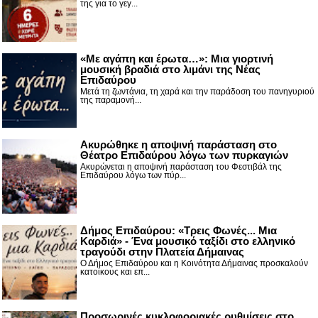
της για το γεγ...
«Με αγάπη και έρωτα…»: Μια γιορτινή
μουσική βραδιά στο λιμάνι της Νέας
Επιδαύρου
Μετά τη ζωντάνια, τη χαρά και την παράδοση του πανηγυριού
της παραμονή...
Ακυρώθηκε η αποψινή παράσταση στο
Θέατρο Επιδαύρου λόγω των πυρκαγιών
Ακυρώνεται η αποψινή παράσταση του Φεστιβάλ της
Επιδαύρου λόγω των πύρ...
Δήμος Επιδαύρου: «Τρεις Φωνές... Μια
Καρδιά» - Ένα μουσικό ταξίδι στο ελληνικό
τραγούδι στην Πλατεία Δήμαινας
Ο Δήμος Επιδαύρου και η Κοινότητα Δήμαινας προσκαλούν
κατοίκους και επ...
Προσωρινές κυκλοφοριακές ρυθμίσεις στο