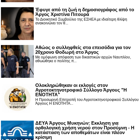
Έφυγε από τη ζωή η δημοσιογράφος από το
Άργος Χριστίνα Πιτουρά
Το Διοικητικό Συμβούλιο της ΕΣΗΕΑ με ιδιαίτερη θλίψη
ανακοινώνει τον θ...
Αθώος ο συλληφθείς στα επεισόδια για τον
20χρονο Θοδωρή στο Άργος
Με ομόφωνη απόφαση των δικαστικών αρχών Ναυπλίου,
αθωώθηκε ο πολίτης π...
Ολοκληρώθηκαν οι εκλογές στον
Αγροτοκτηνοτροφικό Σύλλογο Άργους "Η
ΕΝΟΤΗΤΑ"
Η Προσωρινή Επιτροπή του Αγροτοκτηνοτροφικού Συλλόγου
Άργους Η ΕΝΟΤΗΤΑ...
ΔΕΥΑ Άργους Μυκηνών: Εκκληση για
ορθολογική χρήση νερού στον Προσύμνη - Η
κατάσταση των αποθεμάτων είναι πλέον
κρίσιμη