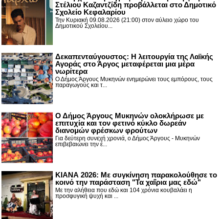
Στέλιου Καζαντζίδη προβάλλεται στο Δημοτικό
Σχολείο Κεφαλαρίου
Την Κυριακή 09.08.2026 (21:00) στον αύλειο χώρο του
Δημοτικού Σχολείου...
Δεκαπενταύγουστος: H λειτουργία της Λαϊκής
Αγοράς στο Άργος μεταφέρεται μια μέρα
νωρίτερα
Ο Δήμος Άργους Μυκηνών ενημερώνει τους εμπόρους, τους
παραγωγούς και τ...
Ο Δήμος Άργους Μυκηνών ολοκλήρωσε με
επιτυχία και τον φετινό κύκλο δωρεάν
διανομών φρέσκων φρούτων
Για δεύτερη συνεχή χρονιά, ο Δήμος Άργους - Μυκηνών
επιβεβαιώνει την έ...
ΚΙΑΝΑ 2026: Με συγκίνηση παρακολούθησε το
κοινό την παράσταση "Τα χαΐρια μας εδώ"
Με την αλήθεια που εδώ και 104 χρόνια κουβαλάει η
προσφυγική ψυχή και ...