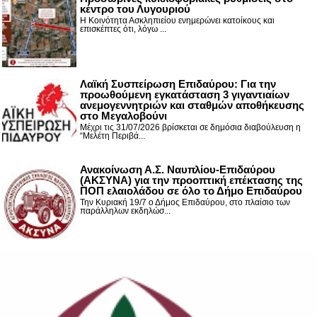
κέντρο του Λυγουριού
Η Κοινότητα Ασκληπιείου ενημερώνει κατοίκους και
επισκέπτες ότι, λόγω ...
Λαϊκή Συσπείρωση Επιδαύρου: Για την
προωθούμενη εγκατάσταση 3 γιγαντιαίων
ανεμογεννητριών και σταθμών αποθήκευσης
στο Μεγαλοβούνι
Μέχρι τις 31/07/2026 βρίσκεται σε δημόσια διαβούλευση η
“Μελέτη Περιβά...
Ανακοίνωση Α.Σ. Ναυπλίου-Επιδαύρου
(ΑΚΣΥΝΑ) για την προοπτική επέκτασης της
ΠΟΠ ελαιολάδου σε όλο το Δήμο Επιδαύρου
Την Κυριακή 19/7 ο Δήμος Επιδαύρου, στο πλαίσιο των
παράλληλων εκδηλώσ...