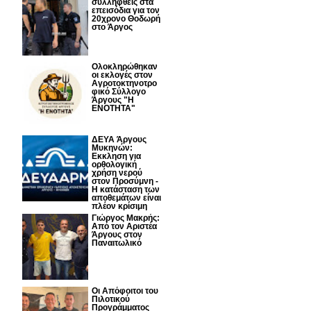
συλληφθείς στα
επεισόδια για τον
20χρονο Θοδωρή
στο Άργος
Ολοκληρώθηκαν
οι εκλογές στον
Αγροτοκτηνοτρο
φικό Σύλλογο
Άργους "Η
ΕΝΟΤΗΤΑ"
ΔΕΥΑ Άργους
Μυκηνών:
Εκκληση για
ορθολογική
χρήση νερού
στον Προσύμνη -
Η κατάσταση των
αποθεμάτων είναι
πλέον κρίσιμη
Γιώργος Μακρής:
Από τον Αριστέα
Άργους στον
Παναιτωλικό
Οι Απόφοιτοι του
Πιλοτικού
Προγράμματος