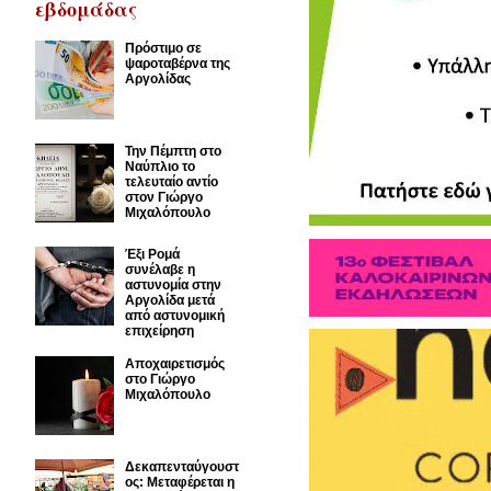
εβδομάδας
Πρόστιμο σε
ψαροταβέρνα της
Αργολίδας
Την Πέμπτη στο
Ναύπλιο το
τελευταίο αντίο
στον Γιώργο
Μιχαλόπουλο
Έξι Ρομά
συνέλαβε η
αστυνομία στην
Αργολίδα μετά
από αστυνομική
επιχείρηση
Αποχαιρετισμός
στο Γιώργο
Μιχαλόπουλο
Δεκαπενταύγουστ
ος: Μεταφέρεται η