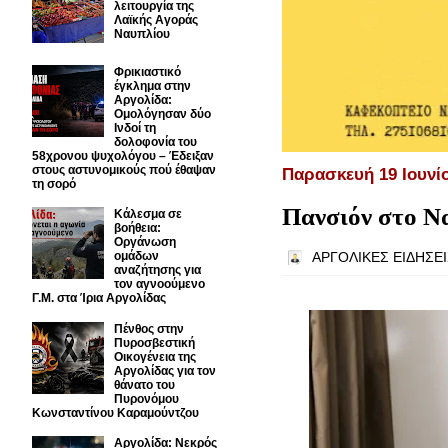
λειτουργία της
Λαϊκής Αγοράς
Ναυπλίου
Φρικιαστικό
έγκλημα στην
Αργολίδα:
Ομολόγησαν δύο
Ινδοί τη
δολοφονία του
58χρονου ψυχολόγου – Έδειξαν
στους αστυνομικούς πού έθαψαν
Παρασκευή 19 Ιουνί
τη σορό
Πανσιόν στο Ν
Κάλεσμα σε
βοήθεια:
Οργάνωση
ομάδων
ΑΡΓΟΛΙΚΕΣ ΕΙΔΗΣΕΙ
αναζήτησης για
τον αγνοούμενο
Γ.Μ. στα Ίρια Αργολίδας
Πένθος στην
Πυροσβεστική
Οικογένεια της
Αργολίδας για τον
θάνατο του
Πυρονόμου
Κωνσταντίνου Καραμούντζου
Αργολίδα: Νεκρός