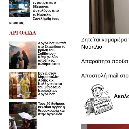
εντοπίστηκε ο
58χρονος
ψυχολόγος από
το Ναύπλιο –
Συνελήφθη ένας
ύποπτος
ΑΡΓΟΛΙΔΑ
Ζητείται καμαριέρα 
Αργολίδα: Φωτιά
Ναύπλιο
στο Σκαφιδάκι το
βράδυ του
Σαββάτου –
Κάηκαν δύο
Απαραίτητα προϋπη
αποθήκες,
σώθηκε σπίτι
Ευχές στον
Αποστολή mail στο 
Μητροπολίτη
Άρτης κ.κ.
Καλλίνικο από
τον Σύνδεσμο
Ιεροψαλτών
Αργολίδας
Τους 40 βαθμούς
κελσίου άγγιξε η
θερμοκρασία και
στην Αργολίδα