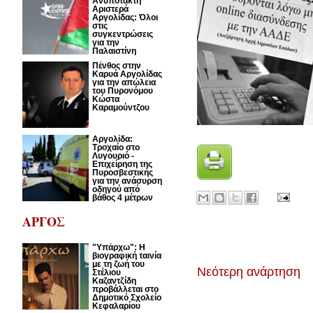
Ανυπότακτη
Αριστερά
Αργολίδας: Όλοι
στις
συγκεντρώσεις
για την
Παλαιστίνη
Πένθος στην
Καρυά Αργολίδας
για την απώλεια
του Πυρονόμου
Κώστα
Καραμούντζου
Αργολίδα:
Τροχαίο στο
Λυγουριό -
Επιχείρηση της
Πυροσβεστικής
για την ανάσυρση
οδηγού από
βάθος 4 μέτρων
ΑΡΓΟΣ
"Υπάρχω": Η
βιογραφική ταινία
με τη ζωή του
Νεότερη ανάρτηση
Στέλιου
Καζαντζίδη
προβάλλεται στο
Δημοτικό Σχολείο
Κεφαλαρίου