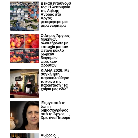
Δεκαπενταύγουσ
τος: H λειτουργία
της Λαϊκής
Αγοράς στο
Άργος
μεταφέρεται μια
μέρα νωρίτερα
Ο Δήμος Άργους
Μυκηνών
ολοκλήρωσε με
επιτυχία και τον
φετινό κύκλο
δωρεάν
διανομών
φρέσκων
φρούτων
ΚΙΑΝΑ 2026: Με
συγκίνηση
παρακολούθησε
το κοινό την
παράσταση "Τα
χαΐρια μας εδώ"
Έφυγε από τη
ζωή η
δημοσιογράφος
από το Άργος
Χριστίνα Πιτουρά
Αθώος ο