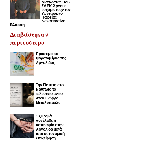
Διασωστών του
ΣΑΕΚ Άργους
ευχαριστούν τον
Υφυπουργό
Παιδείας
Κωνσταντίνο
Βλάσση
Διαβάστηκαν
περισσότερο
Πρόστιμο σε
ψαροταβέρνα της
Αργολίδας
Την Πέμπτη στο
Ναύπλιο το
τελευταίο αντίο
στον Γιώργο
Μιχαλόπουλο
Έξι Ρομά
συνέλαβε η
αστυνομία στην
Αργολίδα μετά
από αστυνομική
επιχείρηση