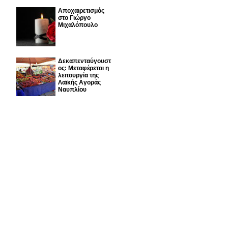
Αποχαιρετισμός
στο Γιώργο
Μιχαλόπουλο
Δεκαπενταύγουστ
ος: Μεταφέρεται η
λειτουργία της
Λαϊκής Αγοράς
Ναυπλίου