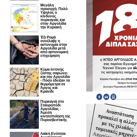
Μεγάλη
προσοχή: Πολύ
Υψηλός ο
κίνδυνος
πυρκαγιάς και
στην Αργολίδα
την Κυριακή
Έξι Ρομά
συνέλαβε η
αστυνομία στην
Αργολίδα μετά
από αστυνομική
επιχείρηση
Κύμα έντονης
ζέστης σαρώνει
και την Αργολίδα
- Πόσο έδειξαν τα
θερμόμετρα σε
Άργος και
Κρανίδι
Πυρκαγιά στο
Σταυροπόδι
Αργολίδας -
Άμεση
κινητοποίηση της
Πυροσβεστικής
Λαϊκή Ενότητα-