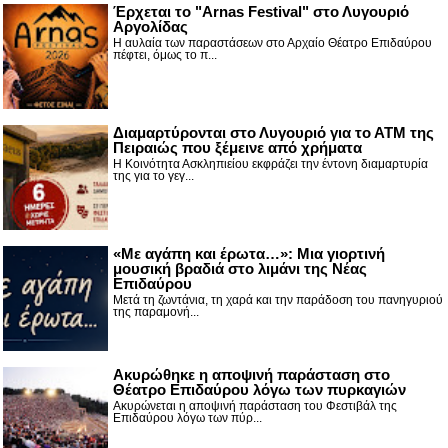
Έρχεται το "Arnas Festival" στο Λυγουριό
Αργολίδας
Η αυλαία των παραστάσεων στο Αρχαίο Θέατρο Επιδαύρου
πέφτει, όμως το π...
Διαμαρτύρονται στο Λυγουριό για το ΑΤΜ της
Πειραιώς που ξέμεινε από χρήματα
Η Κοινότητα Ασκληπιείου εκφράζει την έντονη διαμαρτυρία
της για το γεγ...
«Με αγάπη και έρωτα…»: Μια γιορτινή
μουσική βραδιά στο λιμάνι της Νέας
Επιδαύρου
Μετά τη ζωντάνια, τη χαρά και την παράδοση του πανηγυριού
της παραμονή...
Ακυρώθηκε η αποψινή παράσταση στο
Θέατρο Επιδαύρου λόγω των πυρκαγιών
Ακυρώνεται η αποψινή παράσταση του Φεστιβάλ της
Επιδαύρου λόγω των πύρ...