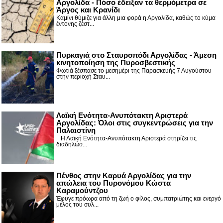
Αργολίδα - Πόσο έδειξαν τα θερμόμετρα σε
Άργος και Κρανίδι
Καμίνι θύμιζε για άλλη μια φορά η Αργολίδα, καθώς το κύμα
έντονης ζέστ...
Πυρκαγιά στο Σταυροπόδι Αργολίδας - Άμεση
κινητοποίηση της Πυροσβεστικής
Φωτιά ξέσπασε το μεσημέρι της Παρασκευής 7 Αυγούστου
στην περιοχή Σταυ...
Λαϊκή Ενότητα-Ανυπότακτη Αριστερά
Αργολίδας: Όλοι στις συγκεντρώσεις για την
Παλαιστίνη
Η Λαϊκή Ενότητα-Ανυπότακτη Αριστερά στηρίζει τις
διαδηλώσ...
Πένθος στην Καρυά Αργολίδας για την
απώλεια του Πυρονόμου Κώστα
Καραμούντζου
Έφυγε πρόωρα από τη ζωή ο φίλος, συμπατριώτης και ενεργό
μέλος του συλ...