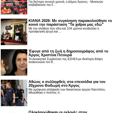
Για δεύτερη συνεχή χρονιά, ο Δήμος Άργους - Μυκηνών
επιβεβαιώνει την έ...
ΚΙΑΝΑ 2026: Με συγκίνηση παρακολούθησε το
κοινό την παράσταση "Τα χαΐρια μας εδώ"
Με την αλήθεια που εδώ και 104 χρόνια κουβαλάει η
προσφυγική ψυχή και ...
Έφυγε από τη ζωή η δημοσιογράφος από το
Άργος Χριστίνα Πιτουρά
Το Διοικητικό Συμβούλιο της ΕΣΗΕΑ με ιδιαίτερη θλίψη
ανακοινώνει τον θ...
Αθώος ο συλληφθείς στα επεισόδια για τον
20χρονο Θοδωρή στο Άργος
Με ομόφωνη απόφαση των δικαστικών αρχών Ναυπλίου,
αθωώθηκε ο πολίτης π...
Ολοκληρώθηκαν οι εκλογές στον