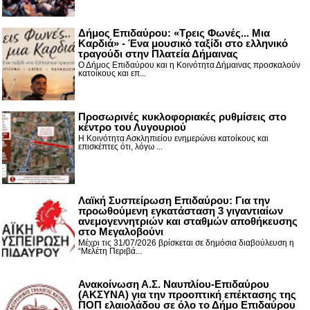
Δήμος Επιδαύρου: «Τρεις Φωνές... Μια
Καρδιά» - Ένα μουσικό ταξίδι στο ελληνικό
τραγούδι στην Πλατεία Δήμαινας
Ο Δήμος Επιδαύρου και η Κοινότητα Δήμαινας προσκαλούν
κατοίκους και επ...
Προσωρινές κυκλοφοριακές ρυθμίσεις στο
κέντρο του Λυγουριού
Η Κοινότητα Ασκληπιείου ενημερώνει κατοίκους και
επισκέπτες ότι, λόγω ...
Λαϊκή Συσπείρωση Επιδαύρου: Για την
προωθούμενη εγκατάσταση 3 γιγαντιαίων
ανεμογεννητριών και σταθμών αποθήκευσης
στο Μεγαλοβούνι
Μέχρι τις 31/07/2026 βρίσκεται σε δημόσια διαβούλευση η
“Μελέτη Περιβά...
Ανακοίνωση Α.Σ. Ναυπλίου-Επιδαύρου
(ΑΚΣΥΝΑ) για την προοπτική επέκτασης της
ΠΟΠ ελαιολάδου σε όλο το Δήμο Επιδαύρου