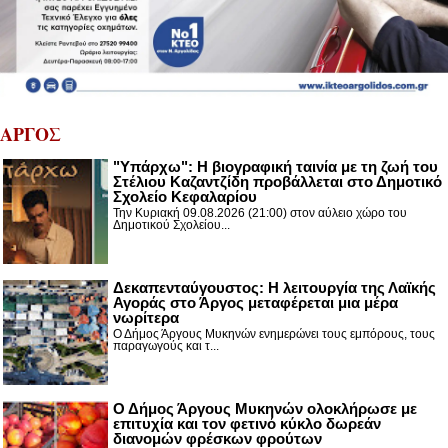
ΑΡΓΟΣ
"Υπάρχω": Η βιογραφική ταινία με τη ζωή του
Στέλιου Καζαντζίδη προβάλλεται στο Δημοτικό
Σχολείο Κεφαλαρίου
Την Κυριακή 09.08.2026 (21:00) στον αύλειο χώρο του
Δημοτικού Σχολείου...
Δεκαπενταύγουστος: H λειτουργία της Λαϊκής
Αγοράς στο Άργος μεταφέρεται μια μέρα
νωρίτερα
Ο Δήμος Άργους Μυκηνών ενημερώνει τους εμπόρους, τους
παραγωγούς και τ...
Ο Δήμος Άργους Μυκηνών ολοκλήρωσε με
επιτυχία και τον φετινό κύκλο δωρεάν
διανομών φρέσκων φρούτων