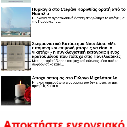
Πυρκαγιά στο Στεφάνι Κορινθίας ορατή από το
Ναύπλιο
Πυρκαγιά σε αγροτοδασική έκταση εκδηλώθηκε το απόγευμα
της Παρασκευής ...
Σωφρονιστικό Κατάστημα Ναυπλίου: «Με
υπομονή και επιμονή μπορείς να είσαι ο
νικητής» - η συγκλονιστική καταγραφή ενός
κρατουμένου που πέτυχε στις Πανελλαδικές
Μια μαρτυρία θέλησης και ψυχικού σθένους μέσα από το
σωφρονιστικό κατά...
Αποχαιρετισμός στο Γιώργο Μιχαλόπουλο
Η πίκρα σήμεραδεν έχει σύνορακι εσύ δεν έπρεπε να μας
αρνηθείς.Κοίτα π...