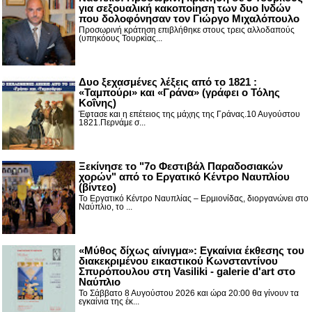
για σεξουαλική κακοποίηση των δυο Ινδών
που δολοφόνησαν τον Γιώργο Μιχαλόπουλο
Προσωρινή κράτηση επιβλήθηκε στους τρεις αλλοδαπούς
(υπηκόους Τουρκίας...
Δυο ξεχασμένες λέξεις από το 1821 :
«Ταμπούρι» και «Γράνα» (γράφει ο Τόλης
Κοΐνης)
Έφτασε και η επέτειος της μάχης της Γράνας.10 Αυγούστου
1821.Περνάμε σ...
Ξεκίνησε το "7ο Φεστιβάλ Παραδοσιακών
χορών" από το Εργατικό Κέντρο Ναυπλίου
(βίντεο)
Το Εργατικό Κέντρο Ναυπλίας – Ερμιονίδας, διοργανώνει στο
Ναύπλιο, το ...
«Μύθος δίχως αίνιγμα»: Εγκαίνια έκθεσης του
διακεκριμένου εικαστικού Κωνσταντίνου
Σπυρόπουλου στη Vasiliki - galerie d'art στο
Ναύπλιο
Το Σάββατο 8 Αυγούστου 2026 και ώρα 20:00 θα γίνουν τα
εγκαίνια της έκ...