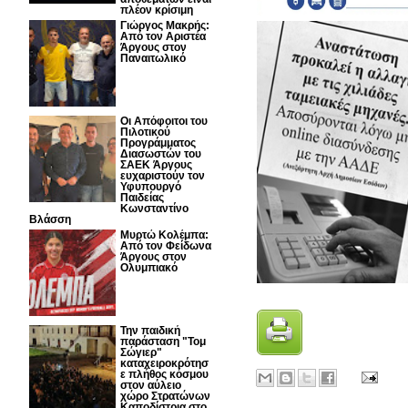
πλέον κρίσιμη
Γιώργος Μακρής:
Από τον Αριστέα
Άργους στον
Παναιτωλικό
Οι Απόφοιτοι του
Πιλοτικού
Προγράμματος
Διασωστών του
ΣΑΕΚ Άργους
ευχαριστούν τον
Υφυπουργό
Παιδείας
Κωνσταντίνο
Βλάσση
Μυρτώ Κολέμπα:
Από τον Φείδωνα
Άργους στον
Ολυμπιακό
Την παιδική
παράσταση "Τομ
Σώγιερ"
καταχειροκρότησ
ε πλήθος κόσμου
στον αύλειο
χώρο Στρατώνων
Καποδίστρια στο