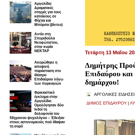
Αργολίδα:
Δραματικές
στιγμές για τους
κατοίκους σε
Φίχτια και
Μπόρσα (βίντεο)
Αντίο στη
Σπυριδούλα
Νεοφώτιστου,
στην κυρία
ΝΕΚΤΑΡ
Τετάρτη 13 Μαΐου 20
Ακυρώθηκε η
Δημήτρης Πρού
αποψινή
παράσταση στο
Επιδαύρου και 
Θέατρο
Επιδαύρου λόγω
δημάρχου!
των πυρκαγιών
Φρικιαστικό
ΑΡΓΟΛΙΚΕΣ ΕΙΔΗΣΕΙ
έγκλημα στην
Αργολίδα:
ΔΗΜΟΣ ΕΠΙΔΑΥΡΟΥ
|
Λ
Ομολόγησαν δύο
Ινδοί τη
δολοφονία του
58χρονου ψυχολόγου – Έδειξαν
στους αστυνομικούς πού έθαψαν
τη σορό