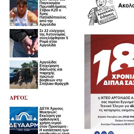
Παγκοσμίου
Πρωταθλήματος
Στίβου Κ20 ο
Άρης
Παπαδόπουλος
από την
Αργολίδα
Σε 22 ελέγχους
της Αστυνομίας
συνελήφθησαν 5
Ρομά στην
Αργολίδα
Αργολίδα:
Επιχείρηση
διάσωσης και
παροχής
πρώτων
βοηθειών στο
Σπήλαιο Φράγχθι
ΑΡΓΟΣ
ΔΕΥΑ Άργους
Μυκηνών:
Εκκληση για
ορθολογική
χρήση νερού
στον Προσύμνη -
Η κατάσταση των
αποθεμάτων είναι