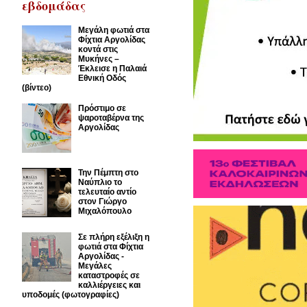
εβδομάδας
Μεγάλη φωτιά στα
Φίχτια Αργολίδας
κοντά στις
Μυκήνες –
Έκλεισε η Παλαιά
Εθνική Οδός
(βίντεο)
Πρόστιμο σε
ψαροταβέρνα της
Αργολίδας
Την Πέμπτη στο
Ναύπλιο το
τελευταίο αντίο
στον Γιώργο
Μιχαλόπουλο
Σε πλήρη εξέλιξη η
φωτιά στα Φίχτια
Αργολίδας -
Μεγάλες
καταστροφές σε
καλλιέργειες και
υποδομές (φωτογραφίες)