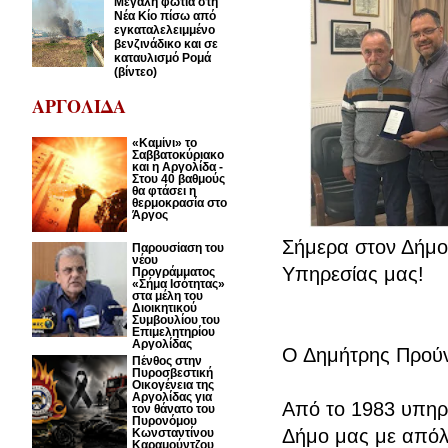
Μεγάλη φωτιά στη
Νέα Κίο πίσω από
εγκαταλελειμμένο
βενζινάδικο και σε
καταυλισμό Ρομά
(βίντεο)
ΑΡΓΟΛΙΔΑ
«Καμίνι» το
Σαββατοκύριακο
και η Αργολίδα -
Στου 40 βαθμούς
θα φτάσει η
θερμοκρασία στο
Άργος
Σήμερα στον Δήμο 
Παρουσίαση του
νέου
Υπηρεσίας μας!
Προγράμματος
«Σήμα Ισότητας»
στα μέλη του
Διοικητικού
Συμβουλίου του
Επιμελητηρίου
Αργολίδας
Ο Δημήτρης Προύν
Πένθος στην
Πυροσβεστική
Οικογένεια της
Αργολίδας για
Από το 1983 υπηρέ
τον θάνατο του
Πυρονόμου
Δήμο μας με απόλυ
Κωνσταντίνου
Καραμούντζου