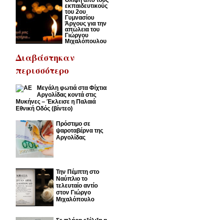
εκπαιδευτικούς
του 2ου
Γυμνασίου
Άργους για την
απώλεια του
Γιώργου
Μιχαλόπουλου
Διαβάστηκαν
περισσότερο
Μεγάλη φωτιά στα Φίχτια
Αργολίδας κοντά στις
Μυκήνες – Έκλεισε η Παλαιά
Εθνική Οδός (βίντεο)
Πρόστιμο σε
ψαροταβέρνα της
Αργολίδας
Την Πέμπτη στο
Ναύπλιο το
τελευταίο αντίο
στον Γιώργο
Μιχαλόπουλο