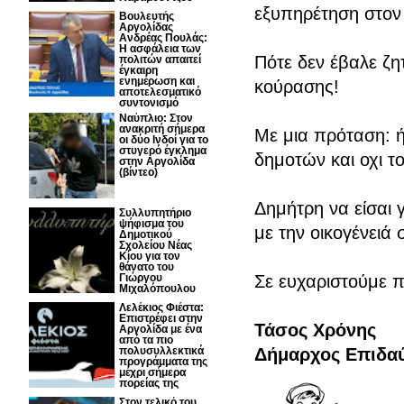
εξυπηρέτηση στον 
Βουλευτής
Αργολίδας
Ανδρέας Πουλάς:
Η ασφάλεια των
Πότε δεν έβαλε ζ
πολιτών απαιτεί
έγκαιρη
ενημέρωση και
κούρασης!
αποτελεσματικό
συντονισμό
Nαύπλιο: Στον
ανακριτή σήμερα
Με μια πρόταση: 
οι δύο Ινδοί για το
στυγερό έγκλημα
δημοτών και οχι τ
στην Αργολίδα
(βίντεο)
Δημήτρη να είσαι 
Συλλυπητήριο
ψήφισμα του
με την οικογένειά 
Δημοτικού
Σχολείου Νέας
Κίου για τον
θάνατο του
Γιώργου
Σε ευχαριστούμε π
Μιχαλόπουλου
Λελέκιος Φιέστα:
Επιστρέφει στην
Τάσος Χρόνης
Αργολίδα με ένα
από τα πιο
πολυσυλλεκτικά
Δήμαρχος Επιδα
προγράμματα της
μέχρι σήμερα
πορείας της
Στον τελικό του