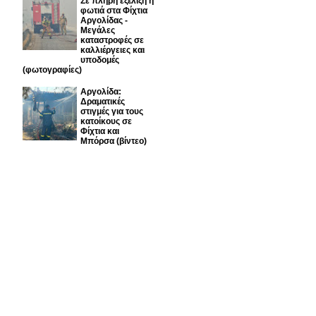
Σε πλήρη εξέλιξη η
φωτιά στα Φίχτια
Αργολίδας -
Μεγάλες
καταστροφές σε
καλλιέργειες και
υποδομές
(φωτογραφίες)
Αργολίδα:
Δραματικές
στιγμές για τους
κατοίκους σε
Φίχτια και
Μπόρσα (βίντεο)