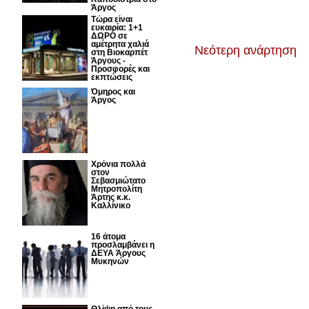
Άργος
Τώρα είναι
ευκαιρία: 1+1
ΔΩΡΟ σε
αμέτρητα χαλιά
Νεότερη ανάρτηση
στη Βιοκαρπέτ
Άργους -
Προσφορές και
εκπτώσεις
Όμηρος και
Άργος
Χρόνια πολλά
στον
Σεβασμιώτατο
Μητροπολίτη
Άρτης κ.κ.
Καλλίνικο
16 άτομα
προσλαμβάνει η
ΔΕΥΑ Άργους
Μυκηνών
Θλίψη από τους