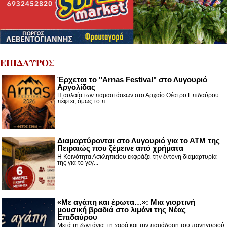
ΕΠΙΔΑΥΡΟΣ
Έρχεται το "Arnas Festival" στο Λυγουριό
Αργολίδας
Η αυλαία των παραστάσεων στο Αρχαίο Θέατρο Επιδαύρου
πέφτει, όμως το π...
Διαμαρτύρονται στο Λυγουριό για το ΑΤΜ της
Πειραιώς που ξέμεινε από χρήματα
Η Κοινότητα Ασκληπιείου εκφράζει την έντονη διαμαρτυρία
της για το γεγ...
«Με αγάπη και έρωτα…»: Μια γιορτινή
μουσική βραδιά στο λιμάνι της Νέας
Επιδαύρου
Μετά τη ζωντάνια, τη χαρά και την παράδοση του πανηγυριού