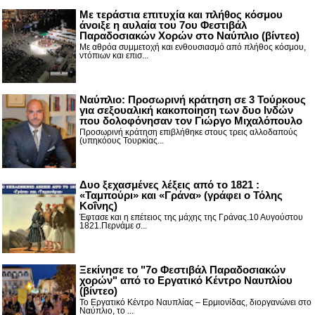
Με τεράστια επιτυχία και πλήθος κόσμου
άνοιξε η αυλαία του 7ου Φεστιβάλ
Παραδοσιακών Χορών στο Ναύπλιο (βίντεο)
Με αθρόα συμμετοχή και ενθουσιασμό από πλήθος κόσμου,
ντόπιων και επισ...
Ναύπλιο: Προσωρινή κράτηση σε 3 Τούρκους
για σεξουαλική κακοποίηση των δυο Ινδών
που δολοφόνησαν τον Γιώργο Μιχαλόπουλο
Προσωρινή κράτηση επιβλήθηκε στους τρεις αλλοδαπούς
(υπηκόους Τουρκίας...
Δυο ξεχασμένες λέξεις από το 1821 :
«Ταμπούρι» και «Γράνα» (γράφει ο Τόλης
Κοΐνης)
Έφτασε και η επέτειος της μάχης της Γράνας.10 Αυγούστου
1821.Περνάμε σ...
Ξεκίνησε το "7ο Φεστιβάλ Παραδοσιακών
χορών" από το Εργατικό Κέντρο Ναυπλίου
(βίντεο)
Το Εργατικό Κέντρο Ναυπλίας – Ερμιονίδας, διοργανώνει στο
Ναύπλιο, το ...