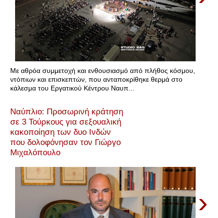
Με αθρόα συμμετοχή και ενθουσιασμό από πλήθος κόσμου,
ντόπιων και επισκεπτών, που ανταποκρίθηκε θερμά στο
κάλεσμα του Εργατικού Κέντρου Ναυπ...
Ναύπλιο: Προσωρινή κράτηση
σε 3 Τούρκους για σεξουαλική
κακοποίηση των δυο Ινδών
που δολοφόνησαν τον Γιώργο
Μιχαλόπουλο
›