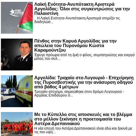
Λαϊκή Ενότητα-Ανυπότακτη Αριστερά
Αργολίδας: Όλοι στις συγκεντρώσεις για την
Παλαιστίνη
Η Λαϊκή Ενότητα-Ανυπότακτη Αριστερά στηρίζει τις
διαδηλώσ...
Πένθος στην Καρυά Αργολίδας για την
απώλεια του Πυρονόμου Κώστα
Καραμούντζου
Έφυγε πρόωρα από τη ζωή ο φίλος, συμπατριώτης και ενεργό
μέλος του συλ...
Αργολίδα: Τροχαίο στο Λυγουριό - Επιχείρηση
της Πυροσβεστικής για την ανάσυρση οδηγού
από βάθος 4 μέτρων
Τροχαίο ατύχημα, σημειώθηκε στον δρόμο Λυγουριού -
Αρχαίας Επιδαύρου σ...
Με το Κύπελλο στις αποσκευές και το βλέμμα
στο μέλλον ξεκίνησε η προετοιμασία του
Αστέρα Δρεπανιακού
Η νέα εποχή του Αστέρα Δρεπανιακού είναι εδώ και ξεκινά με
τις πιο υψη...