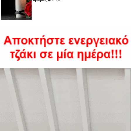
αρνηθείς.Κοίτα π...