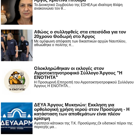
Το Διοικητικό Συμβούλιο της ΕΣΗΕΑ με ιδιαίτερη θλίψη
ανακοινώνει τον θ...
Αθώος ο συλληφθείς στα επεισόδια για τον
20χρονο Θοδωρή στο Άργος
Με ομόφωνη απόφαση των δικαστικών αρχών Ναυπλίου,
αθωώθηκε ο πολίτης π...
Ολοκληρώθηκαν οι εκλογές στον
Αγροτοκτηνοτροφικό Σύλλογο Άργους "Η
ΕΝΟΤΗΤΑ"
Η Προσωρινή Επιτροπή του Αγροτοκτηνοτροφικού Συλλόγου
Άργους Η ΕΝΟΤΗΤΑ...
ΔΕΥΑ Άργους Μυκηνών: Εκκληση για
ορθολογική χρήση νερού στον Προσύμνη - Η
κατάσταση των αποθεμάτων είναι πλέον
κρίσιμη
Αγαπητοί κάτοικοι της Τ.Κ. Προσύμνης,Οι υδατικοί πόροι της
περιοχής μα...