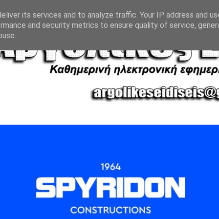
liver its services and to analyze traffic. Your IP address and u
rmance and security metrics to ensure quality of service, gene
buse.