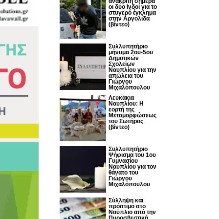
ανακριτή σήμερα
οι δύο Ινδοί για το
στυγερό έγκλημα
στην Αργολίδα
(βίντεο)
Συλλυπητήριο
μήνυμα 2ου-5ου
Δημοτικών
Σχολείων
Ναυπλίου για την
απώλεια του
Γιώργου
Μιχαλόπουλου
Λευκάκια
Ναυπλίου: Η
εορτή της
Μεταμορφώσεως
του Σωτήρος
(βίντεο)
Συλλυπητήριο
Ψήφισμα του 1ου
Γυμνασίου
Ναυπλίου για τον
θάνατο του
Γιώργου
Μιχαλόπουλου
Σύλληψη και
πρόστιμο στο
Ναύπλιο από την
Πυροσβεστική