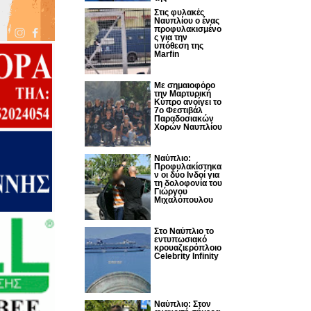
Στις φυλακές
Ναυπλίου ο ένας
προφυλακισμένο
ς για την
υπόθεση της
Marfin
Με σημαιοφόρο
την Μαρτυρική
Κύπρο ανοίγει το
7ο Φεστιβάλ
Παραδοσιακών
Χορών Ναυπλίου
Ναύπλιο:
Προφυλακίστηκα
ν οι δύο Ινδοί για
τη δολοφονία του
Γιώργου
Μιχαλόπουλου
Στο Ναύπλιο το
εντυπωσιακό
κρουαζιερόπλοιο
Celebrity Infinity
Nαύπλιο: Στον