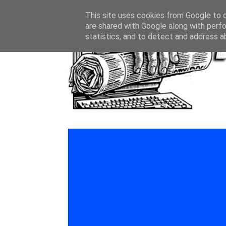
This site uses cookies from Google to de
are shared with Google along with perfo
statistics, and to detect and address a