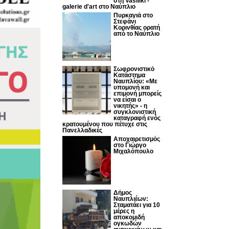
στη Vasiliki -
galerie d'art στο Ναύπλιο
Πυρκαγιά στο
Στεφάνι
Κορινθίας ορατή
από το Ναύπλιο
Σωφρονιστικό
Κατάστημα
Ναυπλίου: «Με
υπομονή και
επιμονή μπορείς
να είσαι ο
νικητής» - η
συγκλονιστική
καταγραφή ενός
κρατουμένου που πέτυχε στις
Πανελλαδικές
Αποχαιρετισμός
στο Γιώργο
Μιχαλόπουλο
Δήμος
Ναυπλιέων:
Σταματάει για 10
μέρες η
αποκομιδή
ογκωδών