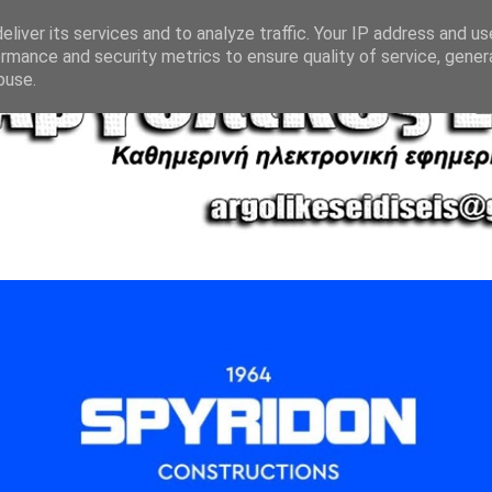
liver its services and to analyze traffic. Your IP address and u
rmance and security metrics to ensure quality of service, gene
buse.