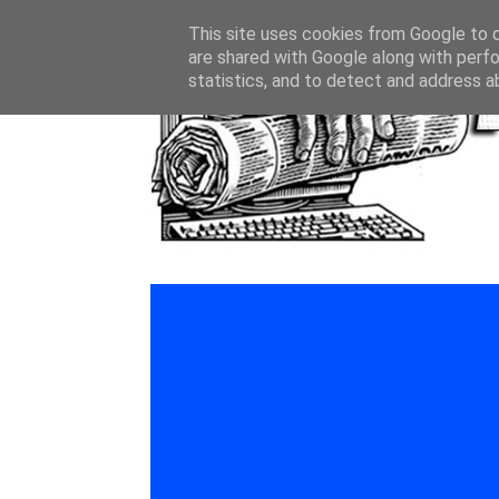
This site uses cookies from Google to de
are shared with Google along with perfo
statistics, and to detect and address a