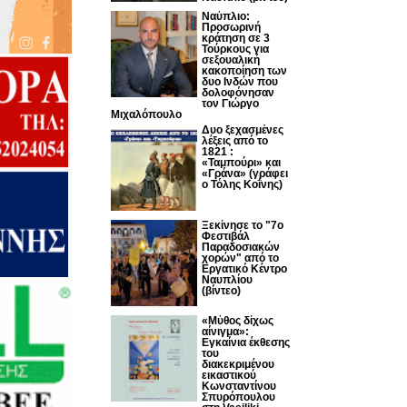
Ναύπλιο:
Προσωρινή
κράτηση σε 3
Τούρκους για
σεξουαλική
κακοποίηση των
δυο Ινδών που
δολοφόνησαν
τον Γιώργο
Μιχαλόπουλο
Δυο ξεχασμένες
λέξεις από το
1821 :
«Ταμπούρι» και
«Γράνα» (γράφει
ο Τόλης Κοΐνης)
Ξεκίνησε το "7ο
Φεστιβάλ
Παραδοσιακών
χορών" από το
Εργατικό Κέντρο
Ναυπλίου
(βίντεο)
«Μύθος δίχως
αίνιγμα»:
Εγκαίνια έκθεσης
του
διακεκριμένου
εικαστικού
Κωνσταντίνου
Σπυρόπουλου