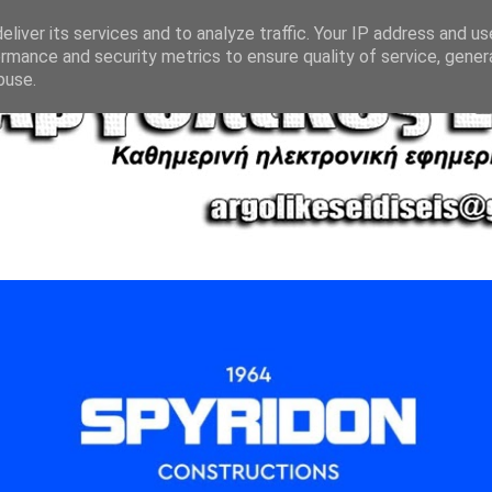
liver its services and to analyze traffic. Your IP address and u
rmance and security metrics to ensure quality of service, gene
buse.