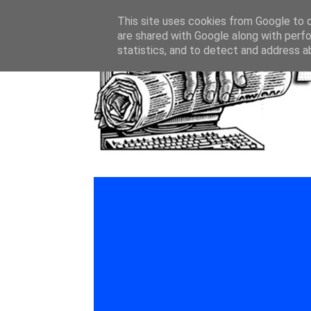
This site uses cookies from Google to de
are shared with Google along with perfo
statistics, and to detect and address a