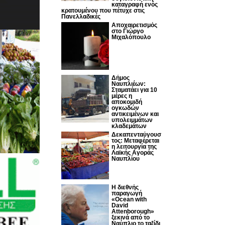
καταγραφή ενός
κρατουμένου που πέτυχε στις
Πανελλαδικές
Αποχαιρετισμός
στο Γιώργο
Μιχαλόπουλο
Δήμος
Ναυπλιέων:
Σταματάει για 10
μέρες η
αποκομιδή
ογκωδών
αντικειμένων και
υπολειμμάτων
κλαδεμάτων
Δεκαπενταύγουσ
τος: Μεταφέρεται
η λειτουργία της
Λαϊκής Αγοράς
Ναυπλίου
Η διεθνής
παραγωγή
«Ocean with
David
Attenborough»
ξεκινά από το
Ναύπλιο το ταξίδι