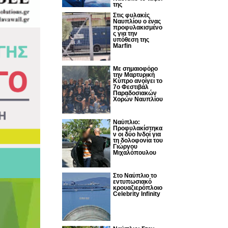
της
Στις φυλακές
Ναυπλίου ο ένας
προφυλακισμένο
ς για την
υπόθεση της
Marfin
Με σημαιοφόρο
την Μαρτυρική
Κύπρο ανοίγει το
7ο Φεστιβάλ
Παραδοσιακών
Χορών Ναυπλίου
Ναύπλιο:
Προφυλακίστηκα
ν οι δύο Ινδοί για
τη δολοφονία του
Γιώργου
Μιχαλόπουλου
Στο Ναύπλιο το
εντυπωσιακό
κρουαζιερόπλοιο
Celebrity Infinity