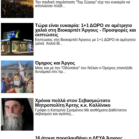
Την παιδική παράσταση "Τομ Σώγιερ" είχε την ευκαιρία να
απολαύσει πλήθ...
Τώρα είναι ευκαιρία: 1+1 ΔΩΡΟ σε αμέτρητα
χαλιά στη Βιοκαρπέτ Άργους - Προσφορές και
εκπτώσεις
Εκπτώσεις στη Βιοκαρπέτ Άργους με 1+1 ΔΩΡΟ σε αμέτρητα
χαλιά. Χαλιά Βι...
Όμηρος και Άργος
Μιας και με την "Οδύσσεια" του Νόλαν ο Όμηρος επανήλθε
δυναμικά στο πρ...
Χρόνια πολλά στον Σεβασμιώτατο
Μητροπολίτη Άρτης κ.κ. Καλλίνικο
Γράφει η Κατερίνα Σχισμένου:Με αισθήματα βαθύτατου
σεβασμού και αγάπης...
16 άτομα προσλαμβάνει η ΔΕΥΑ Άργους