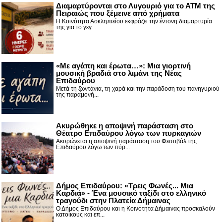
Διαμαρτύρονται στο Λυγουριό για το ΑΤΜ της
Πειραιώς που ξέμεινε από χρήματα
Η Κοινότητα Ασκληπιείου εκφράζει την έντονη διαμαρτυρία
της για το γεγ...
«Με αγάπη και έρωτα…»: Μια γιορτινή
μουσική βραδιά στο λιμάνι της Νέας
Επιδαύρου
Μετά τη ζωντάνια, τη χαρά και την παράδοση του πανηγυριού
της παραμονή...
Ακυρώθηκε η αποψινή παράσταση στο
Θέατρο Επιδαύρου λόγω των πυρκαγιών
Ακυρώνεται η αποψινή παράσταση του Φεστιβάλ της
Επιδαύρου λόγω των πύρ...
Δήμος Επιδαύρου: «Τρεις Φωνές... Μια
Καρδιά» - Ένα μουσικό ταξίδι στο ελληνικό
τραγούδι στην Πλατεία Δήμαινας
Ο Δήμος Επιδαύρου και η Κοινότητα Δήμαινας προσκαλούν
κατοίκους και επ...