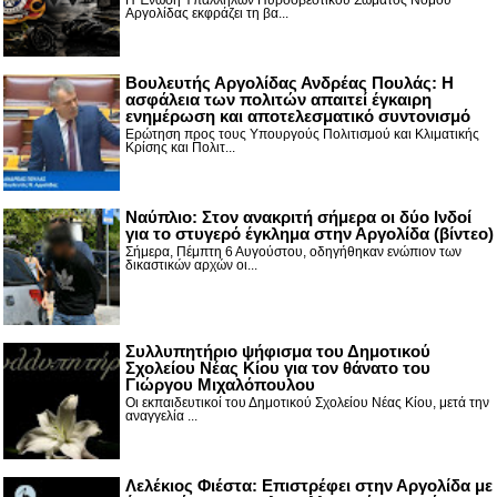
Η Ένωση Υπαλλήλων Πυροσβεστικού Σώματος Νομού
Αργολίδας εκφράζει τη βα...
Βουλευτής Αργολίδας Ανδρέας Πουλάς: Η
ασφάλεια των πολιτών απαιτεί έγκαιρη
ενημέρωση και αποτελεσματικό συντονισμό
Ερώτηση προς τους Υπουργούς Πολιτισμού και Κλιματικής
Κρίσης και Πολιτ...
Nαύπλιο: Στον ανακριτή σήμερα οι δύο Ινδοί
για το στυγερό έγκλημα στην Αργολίδα (βίντεο)
Σήμερα, Πέμπτη 6 Αυγούστου, οδηγήθηκαν ενώπιον των
δικαστικών αρχών οι...
Συλλυπητήριο ψήφισμα του Δημοτικού
Σχολείου Νέας Κίου για τον θάνατο του
Γιώργου Μιχαλόπουλου
Οι εκπαιδευτικοί του Δημοτικού Σχολείου Νέας Κίου, μετά την
αναγγελία ...
Λελέκιος Φιέστα: Επιστρέφει στην Αργολίδα με