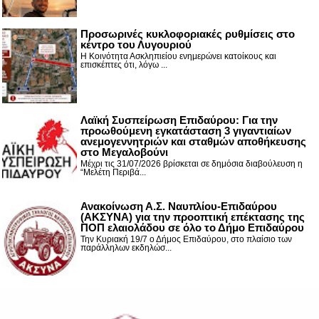
Προσωρινές κυκλοφοριακές ρυθμίσεις στο
κέντρο του Λυγουριού
Η Κοινότητα Ασκληπιείου ενημερώνει κατοίκους και
επισκέπτες ότι, λόγω ...
Λαϊκή Συσπείρωση Επιδαύρου: Για την
προωθούμενη εγκατάσταση 3 γιγαντιαίων
ανεμογεννητριών και σταθμών αποθήκευσης
στο Μεγαλοβούνι
Μέχρι τις 31/07/2026 βρίσκεται σε δημόσια διαβούλευση η
“Μελέτη Περιβά...
Ανακοίνωση Α.Σ. Ναυπλίου-Επιδαύρου
(ΑΚΣΥΝΑ) για την προοπτική επέκτασης της
ΠΟΠ ελαιολάδου σε όλο το Δήμο Επιδαύρου
Την Κυριακή 19/7 ο Δήμος Επιδαύρου, στο πλαίσιο των
παράλληλων εκδηλώσ...