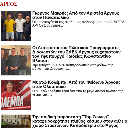
ΑΡΓΟΣ
Γιώργος Μακρής: Από τον Αριστέα Άργους
στον Παναιτωλικό
Όλη η οικογένεια της ακαδημίας ποδοσφαίρου του ΑΡΙΣΤΕΑ
ΑΡΓΟΥΣ συγχαίρε...
Οι Απόφοιτοι του Πιλοτικού Προγράμματος
Διασωστών του ΣΑΕΚ Άργους ευχαριστούν
τον Υφυπουργό Παιδείας Κωνσταντίνο
Βλάσση
Την Τετάρτη 29/07/26 αντιπροσωπεία αποφοίτων της
ειδικότητας Διασώστης...
Μυρτώ Κολέμπα: Από τον Φείδωνα Άργους
στον Ολυμπιακό
Η Μυρτώ Κολέμπα είναι ένα από τα μεγαλύτερα ταλέντα της
γενιάς της. ...
Την παιδική παράσταση "Τομ Σώγιερ"
καταχειροκρότησε πλήθος κόσμου στον αύλειο
χώρο Στρατώνων Καποδίστρια στο Άργος