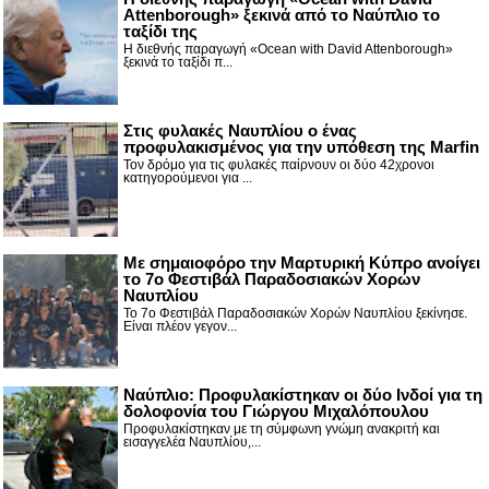
Attenborough» ξεκινά από το Ναύπλιο το
ταξίδι της
Η διεθνής παραγωγή «Ocean with David Attenborough»
ξεκινά το ταξίδι π...
Στις φυλακές Ναυπλίου ο ένας
προφυλακισμένος για την υπόθεση της Marfin
Τον δρόμο για τις φυλακές παίρνουν οι δύο 42χρονοι
κατηγορούμενοι για ...
Με σημαιοφόρο την Μαρτυρική Κύπρο ανοίγει
το 7ο Φεστιβάλ Παραδοσιακών Χορών
Ναυπλίου
Το 7ο Φεστιβάλ Παραδοσιακών Χορών Ναυπλίου ξεκίνησε.
Είναι πλέον γεγον...
Ναύπλιο: Προφυλακίστηκαν οι δύο Ινδοί για τη
δολοφονία του Γιώργου Μιχαλόπουλου
Προφυλακίστηκαν με τη σύμφωνη γνώμη ανακριτή και
εισαγγελέα Ναυπλίου,...