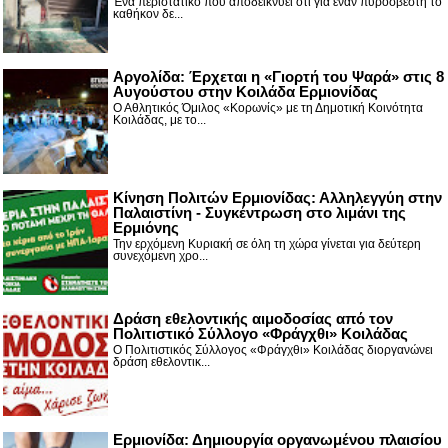
Ένα περιστατικό που αποδεικνύει ότι για έναν πυροσβέστη το
καθήκον δε...
Αργολίδα: Έρχεται η «Γιορτή του Ψαρά» στις 8
Αυγούστου στην Κοιλάδα Ερμιονίδας
Ο Αθλητικός Όμιλος «Κορωνίς» με τη Δημοτική Κοινότητα
Κοιλάδας, με το...
Κίνηση Πολιτών Ερμιονίδας: Αλληλεγγύη στην
Παλαιστίνη - Συγκέντρωση στο λιμάνι της
Ερμιόνης
Την ερχόμενη Κυριακή σε όλη τη χώρα γίνεται για δεύτερη
συνεχόμενη χρο...
Δράση εθελοντικής αιμοδοσίας από τον
Πολιτιστικό Σύλλογο «Φράγχθι» Κοιλάδας
Ο Πολιτιστικός Σύλλογος «Φράγχθι» Κοιλάδας διοργανώνει
δράση εθελοντικ...
Ερμιονίδα: Δημιουργία οργανωμένου πλαισίου