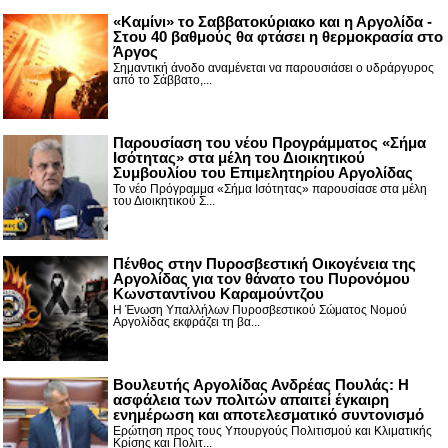
«Καμίνι» το Σαββατοκύριακο και η Αργολίδα -
Στου 40 βαθμούς θα φτάσει η θερμοκρασία στο
Άργος
Σημαντική άνοδο αναμένεται να παρουσιάσει ο υδράργυρος
από το Σάββατο,...
Παρουσίαση του νέου Προγράμματος «Σήμα
Ισότητας» στα μέλη του Διοικητικού
Συμβουλίου του Επιμελητηρίου Αργολίδας
Το νέο Πρόγραμμα «Σήμα Ισότητας» παρουσίασε στα μέλη
του Διοικητικού Σ...
Πένθος στην Πυροσβεστική Οικογένεια της
Αργολίδας για τον θάνατο του Πυρονόμου
Κωνσταντίνου Καραμούντζου
Η Ένωση Υπαλλήλων Πυροσβεστικού Σώματος Νομού
Αργολίδας εκφράζει τη βα...
Βουλευτής Αργολίδας Ανδρέας Πουλάς: Η
ασφάλεια των πολιτών απαιτεί έγκαιρη
ενημέρωση και αποτελεσματικό συντονισμό
Ερώτηση προς τους Υπουργούς Πολιτισμού και Κλιματικής
Κρίσης και Πολιτ...