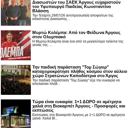
Διασωστών του ΣΑΕΚ Άργους ευχαριστούν
τον Υφυπουργό Παιδείας Κωνσταντίνο
Βλάσση
Την Τετάρτη 29/07/26 αντιπροσωπεία αποφοίτων της
ειδικότητας Διασώστης...
Μυρτώ Κολέμπα: Από τον Φείδωνα Άργους
στον Ολυμπιακό
Η Μυρτώ Κολέμπα είναι ένα από τα μεγαλύτερα ταλέντα της
γενιάς της. ...
Την παιδική παράσταση "Τομ Σώγιερ"
καταχειροκρότησε πλήθος κόσμου στον αύλειο
χώρο Στρατώνων Καποδίστρια στο Άργος
Την παιδική παράσταση "Τομ Σώγιερ" είχε την ευκαιρία να
απολαύσει πλήθ...
Τώρα είναι ευκαιρία: 1+1 ΔΩΡΟ σε αμέτρητα
χαλιά στη Βιοκαρπέτ Άργους - Προσφορές και
εκπτώσεις
Εκπτώσεις στη Βιοκαρπέτ Άργους με 1+1 ΔΩΡΟ σε αμέτρητα
χαλιά. Χαλιά Βι...