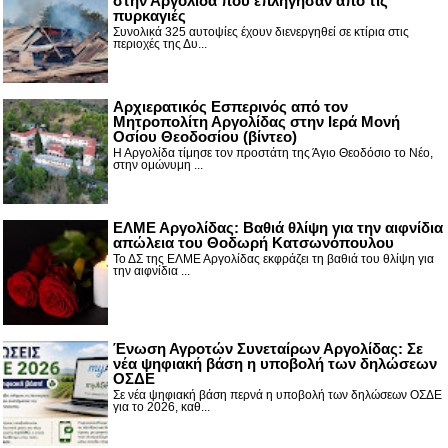
στην Αργολίδα που επλήγησαν από τις
πυρκαγιές
Συνολικά 325 αυτοψίες έχουν διενεργηθεί σε κτίρια στις
περιοχές της Δυ...
Αρχιερατικός Εσπερινός από τον
Μητροπολίτη Αργολίδας στην Ιερά Μονή
Οσίου Θεοδοσίου (βίντεο)
Η Αργολίδα τίμησε τον προστάτη της Άγιο Θεοδόσιο το Νέο,
στην ομώνυμη ...
ΕΛΜΕ Αργολίδας: Βαθιά θλίψη για την αιφνίδια
απώλεια του Θοδωρή Κατσωνόπουλου
Το ΔΣ της ΕΛΜΕ Αργολίδας εκφράζει τη βαθιά του θλίψη για
την αιφνίδια ...
Ένωση Αγροτών Συνεταίρων Αργολίδας: Σε
νέα ψηφιακή βάση η υποβολή των δηλώσεων
ΟΣΔΕ
Σε νέα ψηφιακή βάση περνά η υποβολή των δηλώσεων ΟΣΔΕ
για το 2026, καθ...