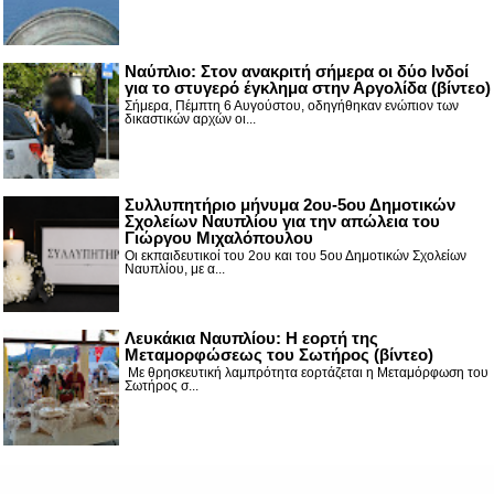
Nαύπλιο: Στον ανακριτή σήμερα οι δύο Ινδοί
για το στυγερό έγκλημα στην Αργολίδα (βίντεο)
Σήμερα, Πέμπτη 6 Αυγούστου, οδηγήθηκαν ενώπιον των
δικαστικών αρχών οι...
Συλλυπητήριο μήνυμα 2ου-5ου Δημοτικών
Σχολείων Ναυπλίου για την απώλεια του
Γιώργου Μιχαλόπουλου
Οι εκπαιδευτικοί του 2ου και του 5ου Δημοτικών Σχολείων
Ναυπλίου, με α...
Λευκάκια Ναυπλίου: Η εορτή της
Μεταμορφώσεως του Σωτήρος (βίντεο)
Με θρησκευτική λαμπρότητα εορτάζεται η Μεταμόρφωση του
Σωτήρος σ...