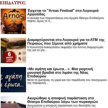
ΕΠΙΔΑΥΡΟΣ
Έρχεται το "Arnas Festival" στο Λυγουριό
Αργολίδας
Η αυλαία των παραστάσεων στο Αρχαίο Θέατρο Επιδαύρου
πέφτει, όμως το π...
Διαμαρτύρονται στο Λυγουριό για το ΑΤΜ της
Πειραιώς που ξέμεινε από χρήματα
Η Κοινότητα Ασκληπιείου εκφράζει την έντονη διαμαρτυρία
της για το γεγ...
«Με αγάπη και έρωτα…»: Μια γιορτινή
μουσική βραδιά στο λιμάνι της Νέας
Επιδαύρου
Μετά τη ζωντάνια, τη χαρά και την παράδοση του πανηγυριού
της παραμονή...
Ακυρώθηκε η αποψινή παράσταση στο
Θέατρο Επιδαύρου λόγω των πυρκαγιών
Ακυρώνεται η αποψινή παράσταση του Φεστιβάλ της