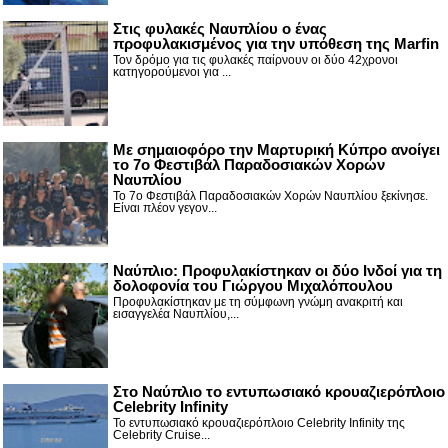
Στις φυλακές Ναυπλίου ο ένας
προφυλακισμένος για την υπόθεση της Marfin
Τον δρόμο για τις φυλακές παίρνουν οι δύο 42χρονοι
κατηγορούμενοι για ...
Με σημαιοφόρο την Μαρτυρική Κύπρο ανοίγει
το 7ο Φεστιβάλ Παραδοσιακών Χορών
Ναυπλίου
Το 7ο Φεστιβάλ Παραδοσιακών Χορών Ναυπλίου ξεκίνησε.
Είναι πλέον γεγον...
Ναύπλιο: Προφυλακίστηκαν οι δύο Ινδοί για τη
δολοφονία του Γιώργου Μιχαλόπουλου
Προφυλακίστηκαν με τη σύμφωνη γνώμη ανακριτή και
εισαγγελέα Ναυπλίου,...
Στο Ναύπλιο το εντυπωσιακό κρουαζιερόπλοιο
Celebrity Infinity
Το εντυπωσιακό κρουαζιερόπλοιο Celebrity Infinity της
Celebrity Cruise...