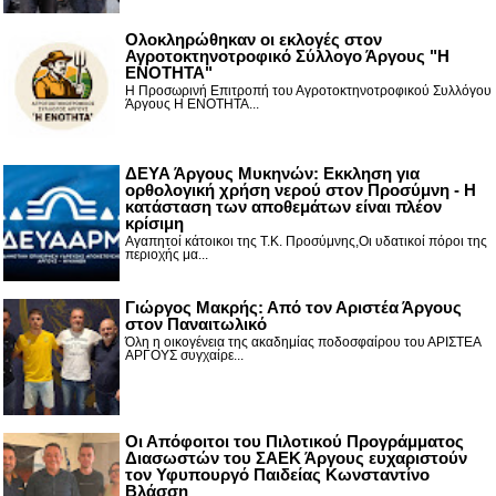
Ολοκληρώθηκαν οι εκλογές στον
Αγροτοκτηνοτροφικό Σύλλογο Άργους "Η
ΕΝΟΤΗΤΑ"
Η Προσωρινή Επιτροπή του Αγροτοκτηνοτροφικού Συλλόγου
Άργους Η ΕΝΟΤΗΤΑ...
ΔΕΥΑ Άργους Μυκηνών: Εκκληση για
ορθολογική χρήση νερού στον Προσύμνη - Η
κατάσταση των αποθεμάτων είναι πλέον
κρίσιμη
Αγαπητοί κάτοικοι της Τ.Κ. Προσύμνης,Οι υδατικοί πόροι της
περιοχής μα...
Γιώργος Μακρής: Από τον Αριστέα Άργους
στον Παναιτωλικό
Όλη η οικογένεια της ακαδημίας ποδοσφαίρου του ΑΡΙΣΤΕΑ
ΑΡΓΟΥΣ συγχαίρε...
Οι Απόφοιτοι του Πιλοτικού Προγράμματος
Διασωστών του ΣΑΕΚ Άργους ευχαριστούν
τον Υφυπουργό Παιδείας Κωνσταντίνο
Βλάσση