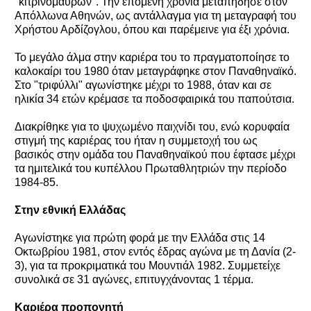
"κιτρινόμαυρων". Την επόμενη χρονιά μεταπήδησε στον
Απόλλωνα Αθηνών, ως αντάλλαγμα για τη μεταγραφή του
Χρήστου Αρδίζογλου, όπου και παρέμεινε για έξι χρόνια.
Το μεγάλο άλμα στην καριέρα του το πραγματοποίησε το
καλοκαίρι του 1980 όταν μεταγράφηκε στον Παναθηναϊκό.
Στο "τριφύλλι" αγωνίστηκε μέχρι το 1988, όταν και σε
ηλικία 34 ετών κρέμασε τα ποδοσφαιρικά του παπούτσια.
Διακρίθηκε για το ψυχωμένο παιχνίδι του, ενώ κορυφαία
στιγμή της καριέρας του ήταν η συμμετοχή του ως
βασικός στην ομάδα του Παναθηναϊκού που έφτασε μέχρι
τα ημιτελικά του κυπέλλου Πρωταθλητριών την περίοδο
1984-85.
Στην εθνική Ελλάδας
Αγωνίστηκε για πρώτη φορά με την Ελλάδα στις 14
Οκτωβρίου 1981, στον εντός έδρας αγώνα με τη Δανία (2-
3), για τα προκριματικά του Μουντιάλ 1982. Συμμετείχε
συνολικά σε 31 αγώνες, επιτυγχάνοντας 1 τέρμα.
Καριέρα προπονητή