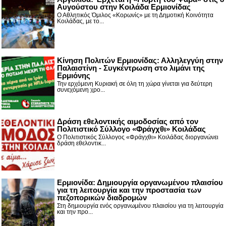
Αυγούστου στην Κοιλάδα Ερμιονίδας
Ο Αθλητικός Όμιλος «Κορωνίς» με τη Δημοτική Κοινότητα
Κοιλάδας, με το...
Κίνηση Πολιτών Ερμιονίδας: Αλληλεγγύη στην
Παλαιστίνη - Συγκέντρωση στο λιμάνι της
Ερμιόνης
Την ερχόμενη Κυριακή σε όλη τη χώρα γίνεται για δεύτερη
συνεχόμενη χρο...
Δράση εθελοντικής αιμοδοσίας από τον
Πολιτιστικό Σύλλογο «Φράγχθι» Κοιλάδας
Ο Πολιτιστικός Σύλλογος «Φράγχθι» Κοιλάδας διοργανώνει
δράση εθελοντικ...
Ερμιονίδα: Δημιουργία οργανωμένου πλαισίου
για τη λειτουργία και την προστασία των
πεζοπορικών διαδρομών
Στη δημιουργία ενός οργανωμένου πλαισίου για τη λειτουργία
και την προ...