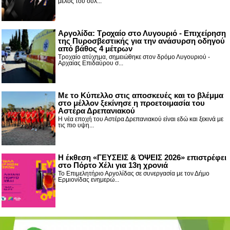
μέλος του συλ...
Αργολίδα: Τροχαίο στο Λυγουριό - Επιχείρηση
της Πυροσβεστικής για την ανάσυρση οδηγού
από βάθος 4 μέτρων
Τροχαίο ατύχημα, σημειώθηκε στον δρόμο Λυγουριού -
Αρχαίας Επιδαύρου σ...
Με το Κύπελλο στις αποσκευές και το βλέμμα
στο μέλλον ξεκίνησε η προετοιμασία του
Αστέρα Δρεπανιακού
Η νέα εποχή του Αστέρα Δρεπανιακού είναι εδώ και ξεκινά με
τις πιο υψη...
Η έκθεση «ΓΕΥΣΕΙΣ & ΌΨΕΙΣ 2026» επιστρέφει
στο Πόρτο Χέλι για 13η χρονιά
Το Επιμελητήριο Αργολίδας σε συνεργασία με τον Δήμο
Ερμιονίδας ενημερώ...