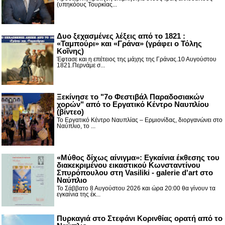
(υπηκόους Τουρκίας...
Δυο ξεχασμένες λέξεις από το 1821 :
«Ταμπούρι» και «Γράνα» (γράφει ο Τόλης
Κοΐνης)
Έφτασε και η επέτειος της μάχης της Γράνας.10 Αυγούστου
1821.Περνάμε σ...
Ξεκίνησε το "7ο Φεστιβάλ Παραδοσιακών
χορών" από το Εργατικό Κέντρο Ναυπλίου
(βίντεο)
Το Εργατικό Κέντρο Ναυπλίας – Ερμιονίδας, διοργανώνει στο
Ναύπλιο, το ...
«Μύθος δίχως αίνιγμα»: Εγκαίνια έκθεσης του
διακεκριμένου εικαστικού Κωνσταντίνου
Σπυρόπουλου στη Vasiliki - galerie d'art στο
Ναύπλιο
Το Σάββατο 8 Αυγούστου 2026 και ώρα 20:00 θα γίνουν τα
εγκαίνια της έκ...
Πυρκαγιά στο Στεφάνι Κορινθίας ορατή από το