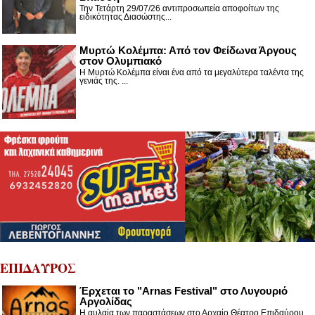
Την Τετάρτη 29/07/26 αντιπροσωπεία αποφοίτων της
ειδικότητας Διασώστης...
Μυρτώ Κολέμπα: Από τον Φείδωνα Άργους
στον Ολυμπιακό
Η Μυρτώ Κολέμπα είναι ένα από τα μεγαλύτερα ταλέντα της
γενιάς της. ...
ΕΠΙΔΑΥΡΟΣ
Έρχεται το "Arnas Festival" στο Λυγουριό
Αργολίδας
Η αυλαία των παραστάσεων στο Αρχαίο Θέατρο Επιδαύρου