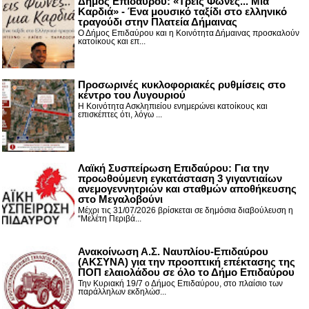
Δήμος Επιδαύρου: «Τρεις Φωνές... Μια
Καρδιά» - Ένα μουσικό ταξίδι στο ελληνικό
τραγούδι στην Πλατεία Δήμαινας
Ο Δήμος Επιδαύρου και η Κοινότητα Δήμαινας προσκαλούν
κατοίκους και επ...
Προσωρινές κυκλοφοριακές ρυθμίσεις στο
κέντρο του Λυγουριού
Η Κοινότητα Ασκληπιείου ενημερώνει κατοίκους και
επισκέπτες ότι, λόγω ...
Λαϊκή Συσπείρωση Επιδαύρου: Για την
προωθούμενη εγκατάσταση 3 γιγαντιαίων
ανεμογεννητριών και σταθμών αποθήκευσης
στο Μεγαλοβούνι
Μέχρι τις 31/07/2026 βρίσκεται σε δημόσια διαβούλευση η
“Μελέτη Περιβά...
Ανακοίνωση Α.Σ. Ναυπλίου-Επιδαύρου
(ΑΚΣΥΝΑ) για την προοπτική επέκτασης της
ΠΟΠ ελαιολάδου σε όλο το Δήμο Επιδαύρου
Την Κυριακή 19/7 ο Δήμος Επιδαύρου, στο πλαίσιο των
παράλληλων εκδηλώσ...