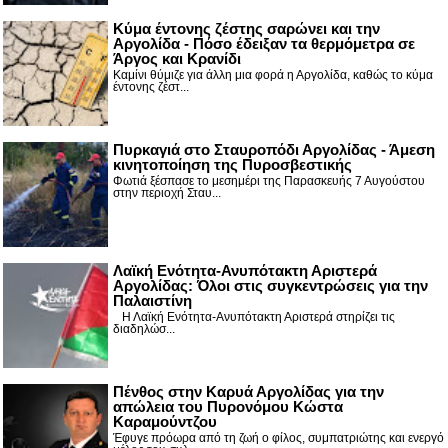
Κύμα έντονης ζέστης σαρώνει και την
Αργολίδα - Πόσο έδειξαν τα θερμόμετρα σε
Άργος και Κρανίδι
Καμίνι θύμιζε για άλλη μια φορά η Αργολίδα, καθώς το κύμα
έντονης ζέστ...
Πυρκαγιά στο Σταυροπόδι Αργολίδας - Άμεση
κινητοποίηση της Πυροσβεστικής
Φωτιά ξέσπασε το μεσημέρι της Παρασκευής 7 Αυγούστου
στην περιοχή Σταυ...
Λαϊκή Ενότητα-Ανυπότακτη Αριστερά
Αργολίδας: Όλοι στις συγκεντρώσεις για την
Παλαιστίνη
Η Λαϊκή Ενότητα-Ανυπότακτη Αριστερά στηρίζει τις
διαδηλώσ...
Πένθος στην Καρυά Αργολίδας για την
απώλεια του Πυρονόμου Κώστα
Καραμούντζου
Έφυγε πρόωρα από τη ζωή ο φίλος, συμπατριώτης και ενεργό