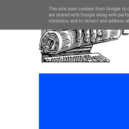
This site uses cookies from Google to de
are shared with Google along with perfo
statistics, and to detect and address a