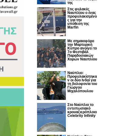
της
Στις φυλακές
Ναυπλίου ο ένας
προφυλακισμένο
ς για την
υπόθεση της
Marfin
Με σημαιοφόρο
την Μαρτυρική
Κύπρο ανοίγει το
7ο Φεστιβάλ
Παραδοσιακών
Χορών Ναυπλίου
Ναύπλιο:
Προφυλακίστηκα
ν οι δύο Ινδοί για
τη δολοφονία του
Γιώργου
Μιχαλόπουλου
Στο Ναύπλιο το
εντυπωσιακό
κρουαζιερόπλοιο
Celebrity Infinity