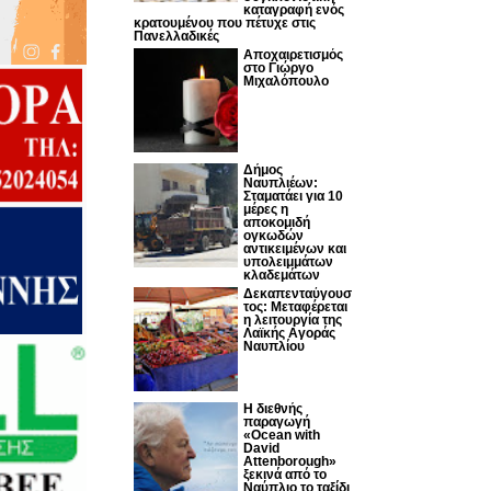
καταγραφή ενός
κρατουμένου που πέτυχε στις
Πανελλαδικές
Αποχαιρετισμός
στο Γιώργο
Μιχαλόπουλο
Δήμος
Ναυπλιέων:
Σταματάει για 10
μέρες η
αποκομιδή
ογκωδών
αντικειμένων και
υπολειμμάτων
κλαδεμάτων
Δεκαπενταύγουσ
τος: Μεταφέρεται
η λειτουργία της
Λαϊκής Αγοράς
Ναυπλίου
Η διεθνής
παραγωγή
«Ocean with
David
Attenborough»
ξεκινά από το
Ναύπλιο το ταξίδι