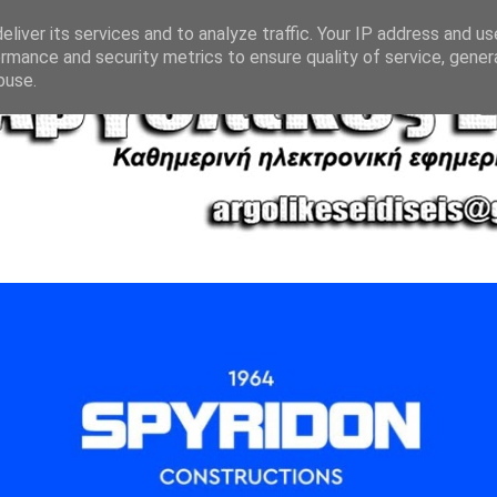
liver its services and to analyze traffic. Your IP address and u
rmance and security metrics to ensure quality of service, gene
buse.