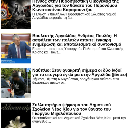
Πένθος στην Πυροσβεστική Οικογένεια της
Αργολίδας για τον θάνατο του Πυρονόμου
Κωνσταντίνου Καραμούντζου
Η Ένωση Υπαλλήλων Πυροσβεστικού Σώματος Νομού
Αργολίδας εκφράζει τη βα...
Βουλευτής Αργολίδας Ανδρέας Πουλάς: Η
ασφάλεια των πολιτών απαιτεί έγκαιρη
ενημέρωση και αποτελεσματικό συντονισμό
Ερώτηση προς τους Υπουργούς Πολιτισμού και Κλιματικής
Κρίσης και Πολιτ...
Nαύπλιο: Στον ανακριτή σήμερα οι δύο Ινδοί
για το στυγερό έγκλημα στην Αργολίδα (βίντεο)
Σήμερα, Πέμπτη 6 Αυγούστου, οδηγήθηκαν ενώπιον των
δικαστικών αρχών οι...
Συλλυπητήριο ψήφισμα του Δημοτικού
Σχολείου Νέας Κίου για τον θάνατο του
Γιώργου Μιχαλόπουλου
Οι εκπαιδευτικοί του Δημοτικού Σχολείου Νέας Κίου, μετά την
αναγγελία ...