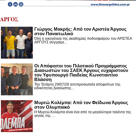
ΑΡΓΟΣ
Γιώργος Μακρής: Από τον Αριστέα Άργους
στον Παναιτωλικό
Όλη η οικογένεια της ακαδημίας ποδοσφαίρου του ΑΡΙΣΤΕΑ
ΑΡΓΟΥΣ συγχαίρε...
Οι Απόφοιτοι του Πιλοτικού Προγράμματος
Διασωστών του ΣΑΕΚ Άργους ευχαριστούν
τον Υφυπουργό Παιδείας Κωνσταντίνο
Βλάσση
Την Τετάρτη 29/07/26 αντιπροσωπεία αποφοίτων της
ειδικότητας Διασώστης...
Μυρτώ Κολέμπα: Από τον Φείδωνα Άργους
στον Ολυμπιακό
Η Μυρτώ Κολέμπα είναι ένα από τα μεγαλύτερα ταλέντα της
γενιάς της. ...