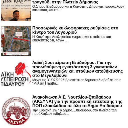
τραγούδι στην Πλατεία Δήμαινας
Ο Δήμος Επιδαύρου και η Κοινότητα Δήμαινας προσκαλούν
κατοίκους και επ...
Προσωρινές κυκλοφοριακές ρυθμίσεις στο
κέντρο του Λυγουριού
Η Κοινότητα Ασκληπιείου ενημερώνει κατοίκους και
επισκέπτες ότι, λόγω ...
Λαϊκή Συσπείρωση Επιδαύρου: Για την
προωθούμενη εγκατάσταση 3 γιγαντιαίων
ανεμογεννητριών και σταθμών αποθήκευσης
στο Μεγαλοβούνι
Μέχρι τις 31/07/2026 βρίσκεται σε δημόσια διαβούλευση η
“Μελέτη Περιβά...
Ανακοίνωση Α.Σ. Ναυπλίου-Επιδαύρου
(ΑΚΣΥΝΑ) για την προοπτική επέκτασης της
ΠΟΠ ελαιολάδου σε όλο το Δήμο Επιδαύρου
Την Κυριακή 19/7 ο Δήμος Επιδαύρου, στο πλαίσιο των
παράλληλων εκδηλώσ...