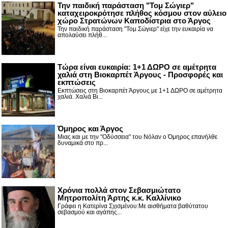
Την παιδική παράσταση "Τομ Σώγιερ"
καταχειροκρότησε πλήθος κόσμου στον αύλειο
χώρο Στρατώνων Καποδίστρια στο Άργος
Την παιδική παράσταση "Τομ Σώγιερ" είχε την ευκαιρία να
απολαύσει πλήθ...
Τώρα είναι ευκαιρία: 1+1 ΔΩΡΟ σε αμέτρητα
χαλιά στη Βιοκαρπέτ Άργους - Προσφορές και
εκπτώσεις
Εκπτώσεις στη Βιοκαρπέτ Άργους με 1+1 ΔΩΡΟ σε αμέτρητα
χαλιά. Χαλιά Βι...
Όμηρος και Άργος
Μιας και με την "Οδύσσεια" του Νόλαν ο Όμηρος επανήλθε
δυναμικά στο πρ...
Χρόνια πολλά στον Σεβασμιώτατο
Μητροπολίτη Άρτης κ.κ. Καλλίνικο
Γράφει η Κατερίνα Σχισμένου:Με αισθήματα βαθύτατου
σεβασμού και αγάπης...