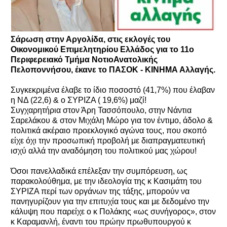
Σάρωση στην Αργολίδα, στις εκλογές του
Οικονομικού Επιμελητηρίου Ελλάδος για το 11ο
Περιφερειακό Τμήμα ΝοτιοΑνατολικής
Πελοποννήσου, έκανε το ΠΑΣΟΚ - ΚΙΝΗΜΑ Αλλαγής.
Συγκεκριμένα έλαβε το ίδιο ποσοστό (41,7%) που έλαβαν
η ΝΔ (22,6) & ο ΣΥΡΙΖΑ ( 19,6%) μαζί!
Συγχαρητήρια στον Άρη Τασσόπουλο, στην Νάντια
Σαρελάκου & στον Μιχάλη Μώρο για τον έντιμο, άδολο &
πολιτικά ακέραιο προεκλογικό αγώνα τους, που σκοπό
είχε όχι την προσωπική προβολή με διαπραγματευτική
ισχύ αλλά την αναδόμηση του πολιτικού μας χώρου!
Όσοι πανελλαδικά επέλεξαν την συμπόρευση, ως
παρακολούθημα, με την ιδεολογία της κ Κασιμάτη του
ΣΥΡΙΖΑ περί των οργάνων της τάξης, μπορούν να
πανηγυρίζουν για την επιτυχία τους και με δεδομένο την
κάλυψη που παρείχε ο κ Πολάκης «ως συνήγορος», στον
κ Καραμανλή, έναντι του πρώην πρωθυπουργού κ