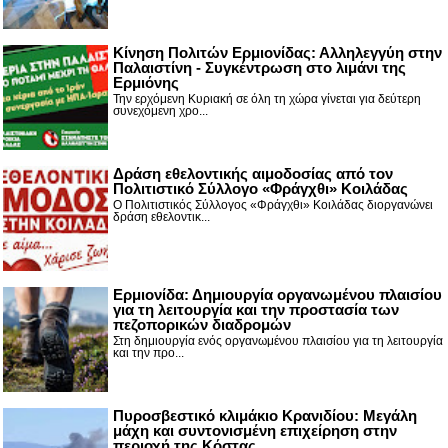
Κίνηση Πολιτών Ερμιονίδας: Αλληλεγγύη στην
Παλαιστίνη - Συγκέντρωση στο λιμάνι της
Ερμιόνης
Την ερχόμενη Κυριακή σε όλη τη χώρα γίνεται για δεύτερη
συνεχόμενη χρο...
Δράση εθελοντικής αιμοδοσίας από τον
Πολιτιστικό Σύλλογο «Φράγχθι» Κοιλάδας
Ο Πολιτιστικός Σύλλογος «Φράγχθι» Κοιλάδας διοργανώνει
δράση εθελοντικ...
Ερμιονίδα: Δημιουργία οργανωμένου πλαισίου
για τη λειτουργία και την προστασία των
πεζοπορικών διαδρομών
Στη δημιουργία ενός οργανωμένου πλαισίου για τη λειτουργία
και την προ...
Πυροσβεστικό κλιμάκιο Κρανιδίου: Μεγάλη
μάχη και συντονισμένη επιχείρηση στην
περιοχή της Κόστας