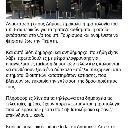
Αναστάτωση στους Δήμους προκαλεί η τροπολογία του
υπ. Εσωτερικών για τα τραπεζοκαθίσματα, η οποία
εντάσσεται στο ν/σ του υπ. Τουρισμού και αναμένεται να
ψηφιστεί έως την Πέμπτη.
Και αυτό διότι δήμαρχοι και αντιδήμαρχοι που ήδη είχαν
λάβει πρωτοβουλίες με μέτρα ελάφρυνσης για
επαγγελματίες (μείωση δημοτικών τελών κτλ), καλούνται
να συνθέσουν ξανά ένα δύσκολο «πάζλ», πιεζόμενοι από
αιτήματα ιδιοκτητών καταστημάτων εστίασης, που
βλέπουν ως ευκαιρία την επέκταση της δραστηριότητάς
τους.
Πληροφορίες λένε ότι τα τηλέφωνα στα δημαρχεία τις
τελευταίες ημέρες έχουν πάρει «φωτιά» και η τροπολογία
που «διέρρευσε» μέσα στο Σαββατοκύριακο εμφανίζει
επικίνδυνα… κενά.
Κυρίως όμως, φέρει «face to face» δημοτικές Αρχές με