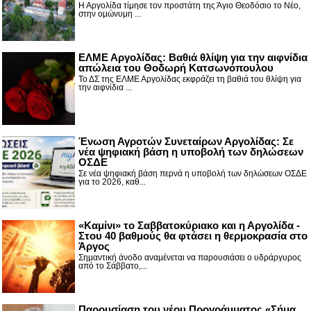
Η Αργολίδα τίμησε τον προστάτη της Άγιο Θεοδόσιο το Νέο,
στην ομώνυμη ...
ΕΛΜΕ Αργολίδας: Βαθιά θλίψη για την αιφνίδια
απώλεια του Θοδωρή Κατσωνόπουλου
Το ΔΣ της ΕΛΜΕ Αργολίδας εκφράζει τη βαθιά του θλίψη για
την αιφνίδια ...
Ένωση Αγροτών Συνεταίρων Αργολίδας: Σε
νέα ψηφιακή βάση η υποβολή των δηλώσεων
ΟΣΔΕ
Σε νέα ψηφιακή βάση περνά η υποβολή των δηλώσεων ΟΣΔΕ
για το 2026, καθ...
«Καμίνι» το Σαββατοκύριακο και η Αργολίδα -
Στου 40 βαθμούς θα φτάσει η θερμοκρασία στο
Άργος
Σημαντική άνοδο αναμένεται να παρουσιάσει ο υδράργυρος
από το Σάββατο,...
Παρουσίαση του νέου Προγράμματος «Σήμα