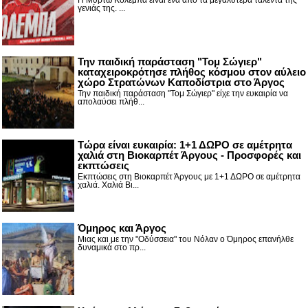
γενιάς της. ...
Την παιδική παράσταση "Τομ Σώγιερ"
καταχειροκρότησε πλήθος κόσμου στον αύλειο
χώρο Στρατώνων Καποδίστρια στο Άργος
Την παιδική παράσταση "Τομ Σώγιερ" είχε την ευκαιρία να
απολαύσει πλήθ...
Τώρα είναι ευκαιρία: 1+1 ΔΩΡΟ σε αμέτρητα
χαλιά στη Βιοκαρπέτ Άργους - Προσφορές και
εκπτώσεις
Εκπτώσεις στη Βιοκαρπέτ Άργους με 1+1 ΔΩΡΟ σε αμέτρητα
χαλιά. Χαλιά Βι...
Όμηρος και Άργος
Μιας και με την "Οδύσσεια" του Νόλαν ο Όμηρος επανήλθε
δυναμικά στο πρ...