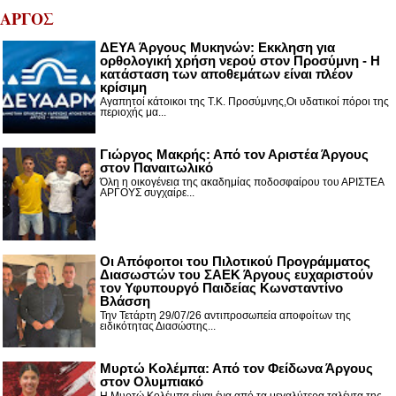
ΑΡΓΟΣ
ΔΕΥΑ Άργους Μυκηνών: Εκκληση για
ορθολογική χρήση νερού στον Προσύμνη - Η
κατάσταση των αποθεμάτων είναι πλέον
κρίσιμη
Αγαπητοί κάτοικοι της Τ.Κ. Προσύμνης,Οι υδατικοί πόροι της
περιοχής μα...
Γιώργος Μακρής: Από τον Αριστέα Άργους
στον Παναιτωλικό
Όλη η οικογένεια της ακαδημίας ποδοσφαίρου του ΑΡΙΣΤΕΑ
ΑΡΓΟΥΣ συγχαίρε...
Οι Απόφοιτοι του Πιλοτικού Προγράμματος
Διασωστών του ΣΑΕΚ Άργους ευχαριστούν
τον Υφυπουργό Παιδείας Κωνσταντίνο
Βλάσση
Την Τετάρτη 29/07/26 αντιπροσωπεία αποφοίτων της
ειδικότητας Διασώστης...
Μυρτώ Κολέμπα: Από τον Φείδωνα Άργους
στον Ολυμπιακό
Η Μυρτώ Κολέμπα είναι ένα από τα μεγαλύτερα ταλέντα της