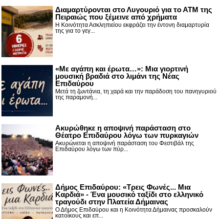
Διαμαρτύρονται στο Λυγουριό για το ΑΤΜ της
Πειραιώς που ξέμεινε από χρήματα
Η Κοινότητα Ασκληπιείου εκφράζει την έντονη διαμαρτυρία
της για το γεγ...
«Με αγάπη και έρωτα…»: Μια γιορτινή
μουσική βραδιά στο λιμάνι της Νέας
Επιδαύρου
Μετά τη ζωντάνια, τη χαρά και την παράδοση του πανηγυριού
της παραμονή...
Ακυρώθηκε η αποψινή παράσταση στο
Θέατρο Επιδαύρου λόγω των πυρκαγιών
Ακυρώνεται η αποψινή παράσταση του Φεστιβάλ της
Επιδαύρου λόγω των πύρ...
Δήμος Επιδαύρου: «Τρεις Φωνές... Μια
Καρδιά» - Ένα μουσικό ταξίδι στο ελληνικό
τραγούδι στην Πλατεία Δήμαινας
Ο Δήμος Επιδαύρου και η Κοινότητα Δήμαινας προσκαλούν
κατοίκους και επ...