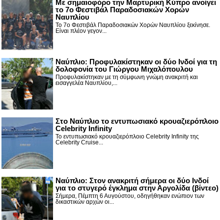
Με σημαιοφόρο την Μαρτυρική Κύπρο ανοίγει
το 7ο Φεστιβάλ Παραδοσιακών Χορών
Ναυπλίου
Το 7ο Φεστιβάλ Παραδοσιακών Χορών Ναυπλίου ξεκίνησε.
Είναι πλέον γεγον...
Ναύπλιο: Προφυλακίστηκαν οι δύο Ινδοί για τη
δολοφονία του Γιώργου Μιχαλόπουλου
Προφυλακίστηκαν με τη σύμφωνη γνώμη ανακριτή και
εισαγγελέα Ναυπλίου,...
Στο Ναύπλιο το εντυπωσιακό κρουαζιερόπλοιο
Celebrity Infinity
Το εντυπωσιακό κρουαζιερόπλοιο Celebrity Infinity της
Celebrity Cruise...
Nαύπλιο: Στον ανακριτή σήμερα οι δύο Ινδοί
για το στυγερό έγκλημα στην Αργολίδα (βίντεο)
Σήμερα, Πέμπτη 6 Αυγούστου, οδηγήθηκαν ενώπιον των
δικαστικών αρχών οι...