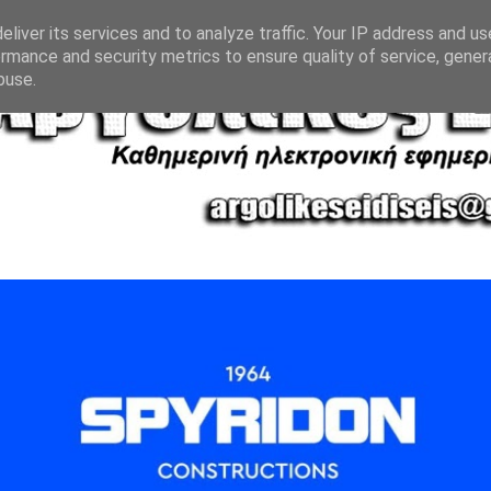
liver its services and to analyze traffic. Your IP address and u
rmance and security metrics to ensure quality of service, gene
buse.