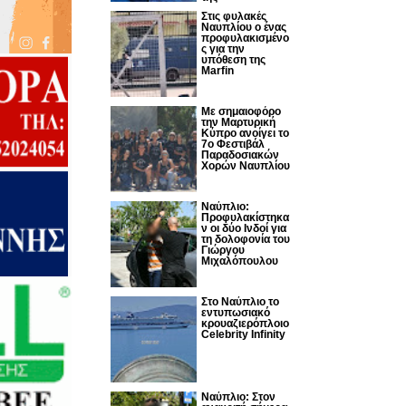
Στις φυλακές
Ναυπλίου ο ένας
προφυλακισμένο
ς για την
υπόθεση της
Marfin
Με σημαιοφόρο
την Μαρτυρική
Κύπρο ανοίγει το
7ο Φεστιβάλ
Παραδοσιακών
Χορών Ναυπλίου
Ναύπλιο:
Προφυλακίστηκα
ν οι δύο Ινδοί για
τη δολοφονία του
Γιώργου
Μιχαλόπουλου
Στο Ναύπλιο το
εντυπωσιακό
κρουαζιερόπλοιο
Celebrity Infinity
Nαύπλιο: Στον