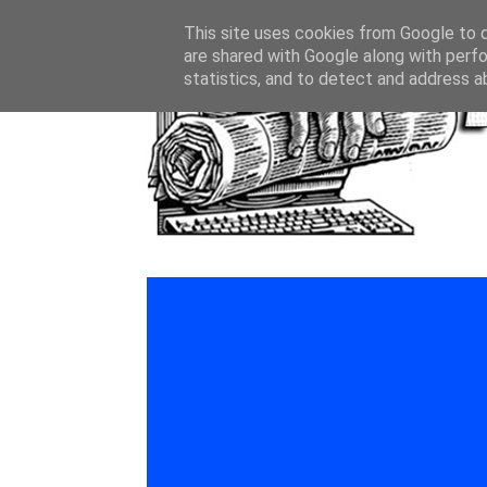
This site uses cookies from Google to de
are shared with Google along with perfo
statistics, and to detect and address a