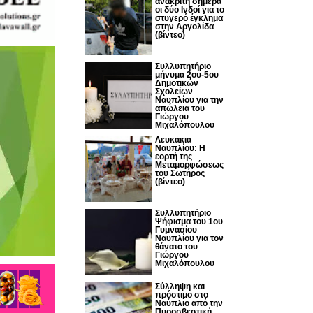
ανακριτή σήμερα
οι δύο Ινδοί για το
στυγερό έγκλημα
στην Αργολίδα
(βίντεο)
Συλλυπητήριο
μήνυμα 2ου-5ου
Δημοτικών
Σχολείων
Ναυπλίου για την
απώλεια του
Γιώργου
Μιχαλόπουλου
Λευκάκια
Ναυπλίου: Η
εορτή της
Μεταμορφώσεως
του Σωτήρος
(βίντεο)
Συλλυπητήριο
Ψήφισμα του 1ου
Γυμνασίου
Ναυπλίου για τον
θάνατο του
Γιώργου
Μιχαλόπουλου
Σύλληψη και
πρόστιμο στο
Ναύπλιο από την
Πυροσβεστική