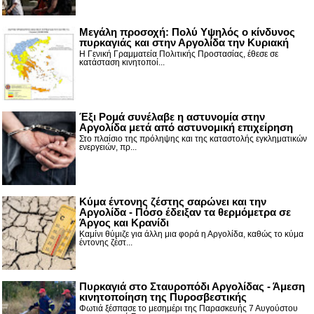
Μεγάλη προσοχή: Πολύ Υψηλός ο κίνδυνος
πυρκαγιάς και στην Αργολίδα την Κυριακή
Η Γενική Γραμματεία Πολιτικής Προστασίας, έθεσε σε
κατάσταση κινητοποί...
Έξι Ρομά συνέλαβε η αστυνομία στην
Αργολίδα μετά από αστυνομική επιχείρηση
Στο πλαίσιο της πρόληψης και της καταστολής εγκληματικών
ενεργειών, πρ...
Κύμα έντονης ζέστης σαρώνει και την
Αργολίδα - Πόσο έδειξαν τα θερμόμετρα σε
Άργος και Κρανίδι
Καμίνι θύμιζε για άλλη μια φορά η Αργολίδα, καθώς το κύμα
έντονης ζέστ...
Πυρκαγιά στο Σταυροπόδι Αργολίδας - Άμεση
κινητοποίηση της Πυροσβεστικής
Φωτιά ξέσπασε το μεσημέρι της Παρασκευής 7 Αυγούστου