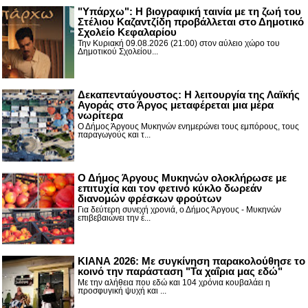
"Υπάρχω": Η βιογραφική ταινία με τη ζωή του
Στέλιου Καζαντζίδη προβάλλεται στο Δημοτικό
Σχολείο Κεφαλαρίου
Την Κυριακή 09.08.2026 (21:00) στον αύλειο χώρο του
Δημοτικού Σχολείου...
Δεκαπενταύγουστος: H λειτουργία της Λαϊκής
Αγοράς στο Άργος μεταφέρεται μια μέρα
νωρίτερα
Ο Δήμος Άργους Μυκηνών ενημερώνει τους εμπόρους, τους
παραγωγούς και τ...
Ο Δήμος Άργους Μυκηνών ολοκλήρωσε με
επιτυχία και τον φετινό κύκλο δωρεάν
διανομών φρέσκων φρούτων
Για δεύτερη συνεχή χρονιά, ο Δήμος Άργους - Μυκηνών
επιβεβαιώνει την έ...
ΚΙΑΝΑ 2026: Με συγκίνηση παρακολούθησε το
κοινό την παράσταση "Τα χαΐρια μας εδώ"
Με την αλήθεια που εδώ και 104 χρόνια κουβαλάει η
προσφυγική ψυχή και ...