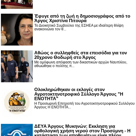
Έφυγε από τη ζωή η δημοσιογράφος από το
Άργος Χριστίνα Πιτουρά
Το Διοικητικό Συμβούλιο της ΕΣΗΕΑ με ιδιαίτερη θλίψη
ανακοινώνει τον θ...
Αθώος ο συλληφθείς στα επεισόδια για τον
20χρονο Θοδωρή στο Άργος
Με ομόφωνη απόφαση των δικαστικών αρχών Ναυπλίου,
αθωώθηκε ο πολίτης π...
Ολοκληρώθηκαν οι εκλογές στον
Αγροτοκτηνοτροφικό Σύλλογο Άργους "Η
ΕΝΟΤΗΤΑ"
Η Προσωρινή Επιτροπή του Αγροτοκτηνοτροφικού Συλλόγου
Άργους Η ΕΝΟΤΗΤΑ...
ΔΕΥΑ Άργους Μυκηνών: Εκκληση για
ορθολογική χρήση νερού στον Προσύμνη - Η
κατάσταση των αποθεμάτων είναι πλέον