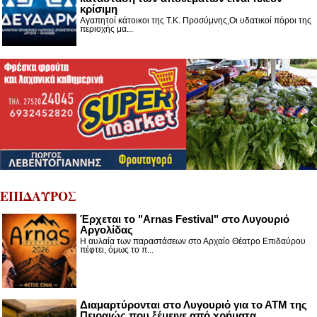
κρίσιμη
Αγαπητοί κάτοικοι της Τ.Κ. Προσύμνης,Οι υδατικοί πόροι της
περιοχής μα...
ΕΠΙΔΑΥΡΟΣ
Έρχεται το "Arnas Festival" στο Λυγουριό
Αργολίδας
Η αυλαία των παραστάσεων στο Αρχαίο Θέατρο Επιδαύρου
πέφτει, όμως το π...
Διαμαρτύρονται στο Λυγουριό για το ΑΤΜ της
Πειραιώς που ξέμεινε από χρήματα