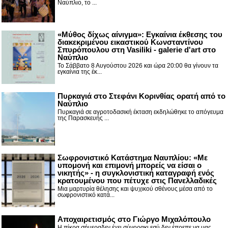
Ναύπλιο, το ...
«Μύθος δίχως αίνιγμα»: Εγκαίνια έκθεσης του
διακεκριμένου εικαστικού Κωνσταντίνου
Σπυρόπουλου στη Vasiliki - galerie d'art στο
Ναύπλιο
Το Σάββατο 8 Αυγούστου 2026 και ώρα 20:00 θα γίνουν τα
εγκαίνια της έκ...
Πυρκαγιά στο Στεφάνι Κορινθίας ορατή από το
Ναύπλιο
Πυρκαγιά σε αγροτοδασική έκταση εκδηλώθηκε το απόγευμα
της Παρασκευής ...
Σωφρονιστικό Κατάστημα Ναυπλίου: «Με
υπομονή και επιμονή μπορείς να είσαι ο
νικητής» - η συγκλονιστική καταγραφή ενός
κρατουμένου που πέτυχε στις Πανελλαδικές
Μια μαρτυρία θέλησης και ψυχικού σθένους μέσα από το
σωφρονιστικό κατά...
Αποχαιρετισμός στο Γιώργο Μιχαλόπουλο
Η πίκρα σήμεραδεν έχει σύνορακι εσύ δεν έπρεπε να μας