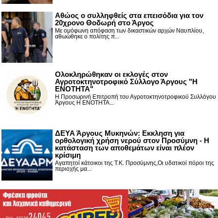
Αθώος ο συλληφθείς στα επεισόδια για τον
20χρονο Θοδωρή στο Άργος
Με ομόφωνη απόφαση των δικαστικών αρχών Ναυπλίου,
αθωώθηκε ο πολίτης π...
Ολοκληρώθηκαν οι εκλογές στον
Αγροτοκτηνοτροφικό Σύλλογο Άργους "Η
ΕΝΟΤΗΤΑ"
Η Προσωρινή Επιτροπή του Αγροτοκτηνοτροφικού Συλλόγου
Άργους Η ΕΝΟΤΗΤΑ...
ΔΕΥΑ Άργους Μυκηνών: Εκκληση για
ορθολογική χρήση νερού στον Προσύμνη - Η
κατάσταση των αποθεμάτων είναι πλέον
κρίσιμη
Αγαπητοί κάτοικοι της Τ.Κ. Προσύμνης,Οι υδατικοί πόροι της
περιοχής μα...