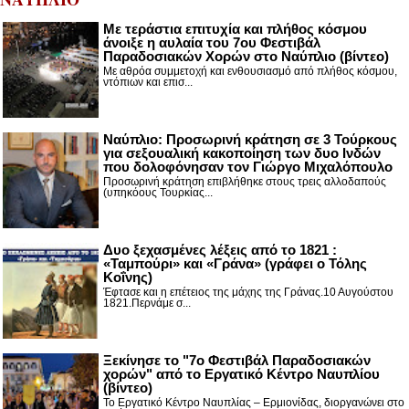
Με τεράστια επιτυχία και πλήθος κόσμου
άνοιξε η αυλαία του 7ου Φεστιβάλ
Παραδοσιακών Χορών στο Ναύπλιο (βίντεο)
Με αθρόα συμμετοχή και ενθουσιασμό από πλήθος κόσμου,
ντόπιων και επισ...
Ναύπλιο: Προσωρινή κράτηση σε 3 Τούρκους
για σεξουαλική κακοποίηση των δυο Ινδών
που δολοφόνησαν τον Γιώργο Μιχαλόπουλο
Προσωρινή κράτηση επιβλήθηκε στους τρεις αλλοδαπούς
(υπηκόους Τουρκίας...
Δυο ξεχασμένες λέξεις από το 1821 :
«Ταμπούρι» και «Γράνα» (γράφει ο Τόλης
Κοΐνης)
Έφτασε και η επέτειος της μάχης της Γράνας.10 Αυγούστου
1821.Περνάμε σ...
Ξεκίνησε το "7ο Φεστιβάλ Παραδοσιακών
χορών" από το Εργατικό Κέντρο Ναυπλίου
(βίντεο)
Το Εργατικό Κέντρο Ναυπλίας – Ερμιονίδας, διοργανώνει στο