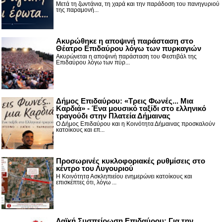
Μετά τη ζωντάνια, τη χαρά και την παράδοση του πανηγυριού
της παραμονή...
Ακυρώθηκε η αποψινή παράσταση στο
Θέατρο Επιδαύρου λόγω των πυρκαγιών
Ακυρώνεται η αποψινή παράσταση του Φεστιβάλ της
Επιδαύρου λόγω των πύρ...
Δήμος Επιδαύρου: «Τρεις Φωνές... Μια
Καρδιά» - Ένα μουσικό ταξίδι στο ελληνικό
τραγούδι στην Πλατεία Δήμαινας
Ο Δήμος Επιδαύρου και η Κοινότητα Δήμαινας προσκαλούν
κατοίκους και επ...
Προσωρινές κυκλοφοριακές ρυθμίσεις στο
κέντρο του Λυγουριού
Η Κοινότητα Ασκληπιείου ενημερώνει κατοίκους και
επισκέπτες ότι, λόγω ...
Λαϊκή Συσπείρωση Επιδαύρου: Για την