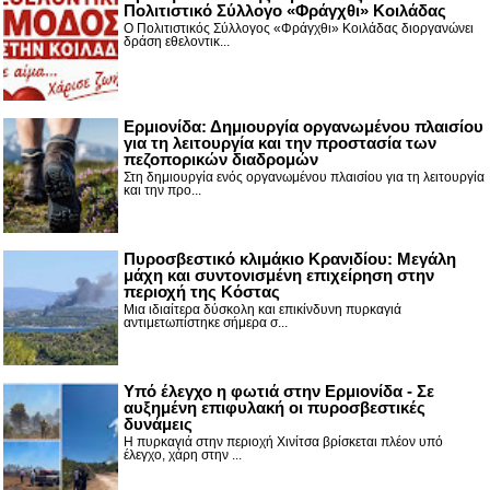
Πολιτιστικό Σύλλογο «Φράγχθι» Κοιλάδας
Ο Πολιτιστικός Σύλλογος «Φράγχθι» Κοιλάδας διοργανώνει
δράση εθελοντικ...
Ερμιονίδα: Δημιουργία οργανωμένου πλαισίου
για τη λειτουργία και την προστασία των
πεζοπορικών διαδρομών
Στη δημιουργία ενός οργανωμένου πλαισίου για τη λειτουργία
και την προ...
Πυροσβεστικό κλιμάκιο Κρανιδίου: Μεγάλη
μάχη και συντονισμένη επιχείρηση στην
περιοχή της Κόστας
Μια ιδιαίτερα δύσκολη και επικίνδυνη πυρκαγιά
αντιμετωπίστηκε σήμερα σ...
Υπό έλεγχο η φωτιά στην Ερμιονίδα - Σε
αυξημένη επιφυλακή οι πυροσβεστικές
δυνάμεις
Η πυρκαγιά στην περιοχή Χινίτσα βρίσκεται πλέον υπό
έλεγχο, χάρη στην ...