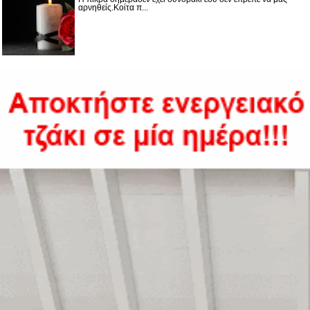
αρνηθείς.Κοίτα π...