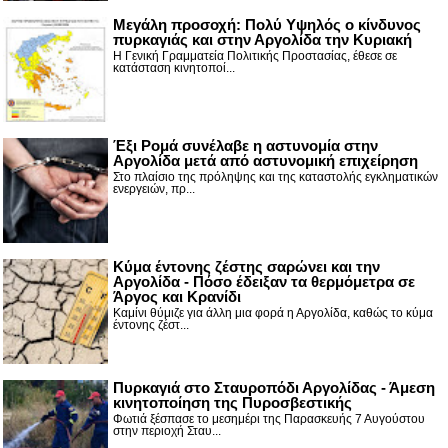
Μεγάλη προσοχή: Πολύ Υψηλός ο κίνδυνος
πυρκαγιάς και στην Αργολίδα την Κυριακή
Η Γενική Γραμματεία Πολιτικής Προστασίας, έθεσε σε
κατάσταση κινητοποί...
Έξι Ρομά συνέλαβε η αστυνομία στην
Αργολίδα μετά από αστυνομική επιχείρηση
Στο πλαίσιο της πρόληψης και της καταστολής εγκληματικών
ενεργειών, πρ...
Κύμα έντονης ζέστης σαρώνει και την
Αργολίδα - Πόσο έδειξαν τα θερμόμετρα σε
Άργος και Κρανίδι
Καμίνι θύμιζε για άλλη μια φορά η Αργολίδα, καθώς το κύμα
έντονης ζέστ...
Πυρκαγιά στο Σταυροπόδι Αργολίδας - Άμεση
κινητοποίηση της Πυροσβεστικής
Φωτιά ξέσπασε το μεσημέρι της Παρασκευής 7 Αυγούστου
στην περιοχή Σταυ...