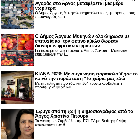
Αγοράς στο Άργος μεταφέρεται μια μέρα
νωρίτερα
Ο Δήμος Άργους Μυκηνών ενημερώνει τους εμπόρους, τους
παραγωγούς και τ...
Ο Δήμος Άργους Μυκηνών ολοκλήρωσε με
επιτυχία και τον φετινό κύκλο δωρεάν
διανομών φρέσκων φρούτων
Για δεύτερη συνεχή χρονιά, ο Δήμος Άργους - Μυκηνών
επιβεβαιώνει την έ...
ΚΙΑΝΑ 2026: Με συγκίνηση παρακολούθησε το
κοινό την παράσταση "Τα χαΐρια μας εδώ"
Με την αλήθεια που εδώ και 104 χρόνια κουβαλάει η
προσφυγική ψυχή και ...
Έφυγε από τη ζωή η δημοσιογράφος από το
Άργος Χριστίνα Πιτουρά
Το Διοικητικό Συμβούλιο της ΕΣΗΕΑ με ιδιαίτερη θλίψη
ανακοινώνει τον θ...