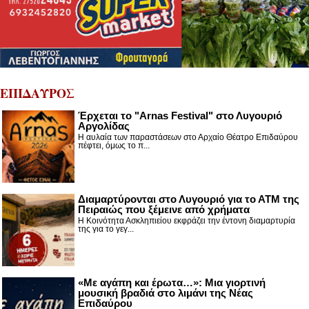
ΕΠΙΔΑΥΡΟΣ
Έρχεται το "Arnas Festival" στο Λυγουριό
Αργολίδας
Η αυλαία των παραστάσεων στο Αρχαίο Θέατρο Επιδαύρου
πέφτει, όμως το π...
Διαμαρτύρονται στο Λυγουριό για το ΑΤΜ της
Πειραιώς που ξέμεινε από χρήματα
Η Κοινότητα Ασκληπιείου εκφράζει την έντονη διαμαρτυρία
της για το γεγ...
«Με αγάπη και έρωτα…»: Μια γιορτινή
μουσική βραδιά στο λιμάνι της Νέας
Επιδαύρου