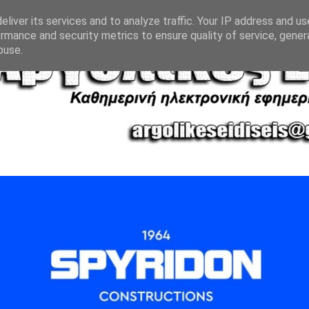
liver its services and to analyze traffic. Your IP address and u
rmance and security metrics to ensure quality of service, gene
buse.