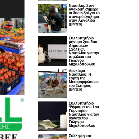
Nαύπλιο: Στον
ανακριτή σήμερα
οι δύο Ινδοί για το
στυγερό έγκλημα
στην Αργολίδα
(βίντεο)
Συλλυπητήριο
μήνυμα 2ου-5ου
Δημοτικών
Σχολείων
Ναυπλίου για την
απώλεια του
Γιώργου
Μιχαλόπουλου
Λευκάκια
Ναυπλίου: Η
εορτή της
Μεταμορφώσεως
του Σωτήρος
(βίντεο)
Συλλυπητήριο
Ψήφισμα του 1ου
Γυμνασίου
Ναυπλίου για τον
θάνατο του
Γιώργου
Μιχαλόπουλου
Σύλληψη και