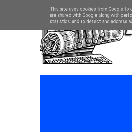
This site uses cookies from Google to de
are shared with Google along with perfo
statistics, and to detect and address a