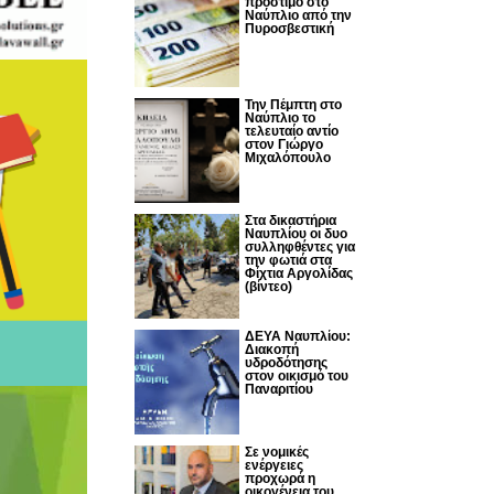
πρόστιμο στο
Ναύπλιο από την
Πυροσβεστική
Την Πέμπτη στο
Ναύπλιο το
τελευταίο αντίο
στον Γιώργο
Μιχαλόπουλο
Στα δικαστήρια
Ναυπλίου οι δυο
συλληφθέντες για
την φωτιά στα
Φίχτια Αργολίδας
(βίντεο)
ΔΕΥΑ Ναυπλίου:
Διακοπή
υδροδότησης
στον οικισμό του
Παναριτίου
Σε νομικές
ενέργειες
προχωρά η
οικογένεια του