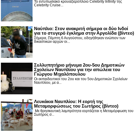
Το εντυπωσιακό κρουαζιερόπλοιο Celebrity Infinity της
Celebrity Cruise...
Nαύπλιο: Στον ανακριτή σήμερα οι δύο Ινδοί
για το στυγερό έγκλημα στην Αργολίδα (βίντεο)
Σήμερα, Πέμπτη 6 Αυγούστου, οδηγήθηκαν ενώπιον των
δικαστικών αρχών οι...
Συλλυπητήριο μήνυμα 2ου-5ου Δημοτικών
Σχολείων Ναυπλίου για την απώλεια του
Γιώργου Μιχαλόπουλου
Οι εκπαιδευτικοί του 2ου και του 5ου Δημοτικών Σχολείων
Ναυπλίου, με α...
Λευκάκια Ναυπλίου: Η εορτή της
Μεταμορφώσεως του Σωτήρος (βίντεο)
Με θρησκευτική λαμπρότητα εορτάζεται η Μεταμόρφωση του
Σωτήρος σ...