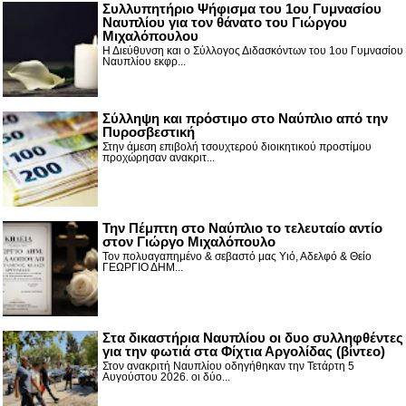
Συλλυπητήριο Ψήφισμα του 1ου Γυμνασίου
Ναυπλίου για τον θάνατο του Γιώργου
Μιχαλόπουλου
Η Διεύθυνση και ο Σύλλογος Διδασκόντων του 1ου Γυμνασίου
Ναυπλίου εκφρ...
Σύλληψη και πρόστιμο στο Ναύπλιο από την
Πυροσβεστική
Στην άμεση επιβολή τσουχτερού διοικητικού προστίμου
προχώρησαν ανακριτ...
Την Πέμπτη στο Ναύπλιο το τελευταίο αντίο
στον Γιώργο Μιχαλόπουλο
Τον πολυαγαπημένο & σεβαστό μας Υιό, Αδελφό & Θείο
ΓΕΩΡΓΙΟ ΔΗΜ...
Στα δικαστήρια Ναυπλίου οι δυο συλληφθέντες
για την φωτιά στα Φίχτια Αργολίδας (βίντεο)
Στον ανακριτή Ναυπλίου οδηγήθηκαν την Τετάρτη 5
Αυγούστου 2026. οι δύο...