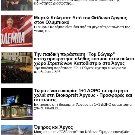
ειδικότητας Διασώστης...
Μυρτώ Κολέμπα: Από τον Φείδωνα Άργους
στον Ολυμπιακό
Η Μυρτώ Κολέμπα είναι ένα από τα μεγαλύτερα ταλέντα της
γενιάς της. ...
Την παιδική παράσταση "Τομ Σώγιερ"
καταχειροκρότησε πλήθος κόσμου στον αύλειο
χώρο Στρατώνων Καποδίστρια στο Άργος
Την παιδική παράσταση "Τομ Σώγιερ" είχε την ευκαιρία να
απολαύσει πλήθ...
Τώρα είναι ευκαιρία: 1+1 ΔΩΡΟ σε αμέτρητα
χαλιά στη Βιοκαρπέτ Άργους - Προσφορές και
εκπτώσεις
Εκπτώσεις στη Βιοκαρπέτ Άργους με 1+1 ΔΩΡΟ σε αμέτρητα
χαλιά. Χαλιά Βι...
Όμηρος και Άργος
Μιας και με την "Οδύσσεια" του Νόλαν ο Όμηρος επανήλθε