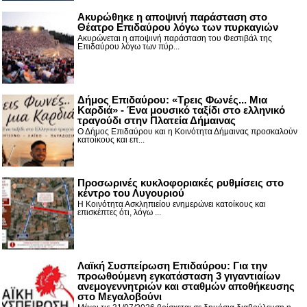
Ακυρώθηκε η αποψινή παράσταση στο
Θέατρο Επιδαύρου λόγω των πυρκαγιών
Ακυρώνεται η αποψινή παράσταση του Φεστιβάλ της
Επιδαύρου λόγω των πύρ...
Δήμος Επιδαύρου: «Τρεις Φωνές... Μια
Καρδιά» - Ένα μουσικό ταξίδι στο ελληνικό
τραγούδι στην Πλατεία Δήμαινας
Ο Δήμος Επιδαύρου και η Κοινότητα Δήμαινας προσκαλούν
κατοίκους και επ...
Προσωρινές κυκλοφοριακές ρυθμίσεις στο
κέντρο του Λυγουριού
Η Κοινότητα Ασκληπιείου ενημερώνει κατοίκους και
επισκέπτες ότι, λόγω ...
Λαϊκή Συσπείρωση Επιδαύρου: Για την
προωθούμενη εγκατάσταση 3 γιγαντιαίων
ανεμογεννητριών και σταθμών αποθήκευσης
στο Μεγαλοβούνι