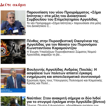
Δείτε ακόμα
Παρουσίαση του νέου Προγράμματος «Σήμα
Ισότητας» στα μέλη του Διοικητικού
Συμβουλίου του Επιμελητηρίου Αργολίδας
Το νέο Πρόγραμμα «Σήμα Ισότητας» παρουσίασε στα μέλη
του Διοικητικού Σ...
Πένθος στην Πυροσβεστική Οικογένεια της
Αργολίδας για τον θάνατο του Πυρονόμου
Κωνσταντίνου Καραμούντζου
Η Ένωση Υπαλλήλων Πυροσβεστικού Σώματος Νομού
Αργολίδας εκφράζει τη βα...
Βουλευτής Αργολίδας Ανδρέας Πουλάς: Η
ασφάλεια των πολιτών απαιτεί έγκαιρη
ενημέρωση και αποτελεσματικό συντονισμό
Ερώτηση προς τους Υπουργούς Πολιτισμού και Κλιματικής
Κρίσης και Πολιτ...
Nαύπλιο: Στον ανακριτή σήμερα οι δύο Ινδοί
για το στυγερό έγκλημα στην Αργολίδα (βίντεο)
Σήμερα, Πέμπτη 6 Αυγούστου, οδηγήθηκαν ενώπιον των