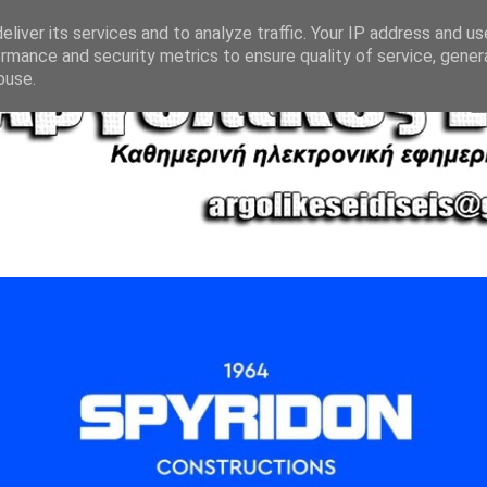
liver its services and to analyze traffic. Your IP address and u
rmance and security metrics to ensure quality of service, gene
buse.