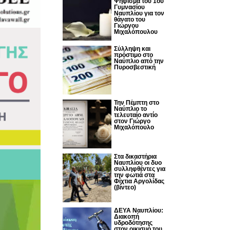
Ψήφισμα του 1ου
Γυμνασίου
Ναυπλίου για τον
θάνατο του
Γιώργου
Μιχαλόπουλου
Σύλληψη και
πρόστιμο στο
Ναύπλιο από την
Πυροσβεστική
Την Πέμπτη στο
Ναύπλιο το
τελευταίο αντίο
στον Γιώργο
Μιχαλόπουλο
Στα δικαστήρια
Ναυπλίου οι δυο
συλληφθέντες για
την φωτιά στα
Φίχτια Αργολίδας
(βίντεο)
ΔΕΥΑ Ναυπλίου:
Διακοπή
υδροδότησης
στον οικισμό του