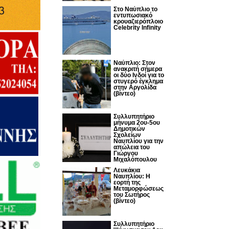
Στο Ναύπλιο το
εντυπωσιακό
κρουαζιερόπλοιο
Celebrity Infinity
Nαύπλιο: Στον
ανακριτή σήμερα
οι δύο Ινδοί για το
στυγερό έγκλημα
στην Αργολίδα
(βίντεο)
Συλλυπητήριο
μήνυμα 2ου-5ου
Δημοτικών
Σχολείων
Ναυπλίου για την
απώλεια του
Γιώργου
Μιχαλόπουλου
Λευκάκια
Ναυπλίου: Η
εορτή της
Μεταμορφώσεως
του Σωτήρος
(βίντεο)
Συλλυπητήριο