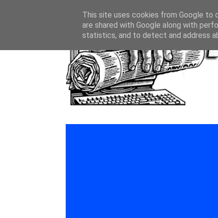
This site uses cookies from Google to de
are shared with Google along with perfo
statistics, and to detect and address a