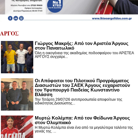
ΑΡΓΟΣ
Γιώργος Μακρής: Από τον Αριστέα Άργους
στον Παναιτωλικό
Όλη η οικογένεια της ακαδημίας ποδοσφαίρου του ΑΡΙΣΤΕΑ
ΑΡΓΟΥΣ συγχαίρε...
Οι Απόφοιτοι του Πιλοτικού Προγράμματος
Διασωστών του ΣΑΕΚ Άργους ευχαριστούν
τον Υφυπουργό Παιδείας Κωνσταντίνο
Βλάσση
Την Τετάρτη 29/07/26 αντιπροσωπεία αποφοίτων της
ειδικότητας Διασώστης...
Μυρτώ Κολέμπα: Από τον Φείδωνα Άργους
στον Ολυμπιακό
Η Μυρτώ Κολέμπα είναι ένα από τα μεγαλύτερα ταλέντα της
γενιάς της. ...