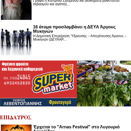
Γράφει η Κατερίνα Σχισμένου:Με αισθήματα βαθύτατου
σεβασμού και αγάπης...
16 άτομα προσλαμβάνει η ΔΕΥΑ Άργους
Μυκηνών
Η Δημοτική Επιχείρηση Ύδρευσης – Αποχέτευσης Άργους –
Μυκηνών (ΔΕΥΑΑΡ....
ΕΠΙΔΑΥΡΟΣ
Έρχεται το "Arnas Festival" στο Λυγουριό