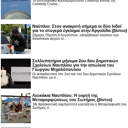
Το εντυπωσιακό κρουαζιερόπλοιο Celebrity Infinity της
Celebrity Cruise...
Nαύπλιο: Στον ανακριτή σήμερα οι δύο Ινδοί
για το στυγερό έγκλημα στην Αργολίδα (βίντεο)
Σήμερα, Πέμπτη 6 Αυγούστου, οδηγήθηκαν ενώπιον των
δικαστικών αρχών οι...
Συλλυπητήριο μήνυμα 2ου-5ου Δημοτικών
Σχολείων Ναυπλίου για την απώλεια του
Γιώργου Μιχαλόπουλου
Οι εκπαιδευτικοί του 2ου και του 5ου Δημοτικών Σχολείων
Ναυπλίου, με α...
Λευκάκια Ναυπλίου: Η εορτή της
Μεταμορφώσεως του Σωτήρος (βίντεο)
Με θρησκευτική λαμπρότητα εορτάζεται η Μεταμόρφωση του
Σωτήρος σ...