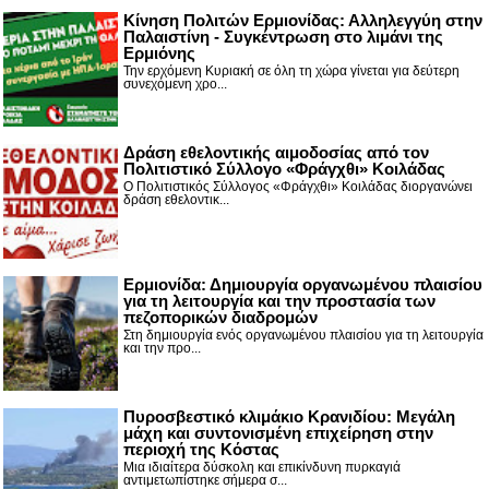
Κίνηση Πολιτών Ερμιονίδας: Αλληλεγγύη στην
Παλαιστίνη - Συγκέντρωση στο λιμάνι της
Ερμιόνης
Την ερχόμενη Κυριακή σε όλη τη χώρα γίνεται για δεύτερη
συνεχόμενη χρο...
Δράση εθελοντικής αιμοδοσίας από τον
Πολιτιστικό Σύλλογο «Φράγχθι» Κοιλάδας
Ο Πολιτιστικός Σύλλογος «Φράγχθι» Κοιλάδας διοργανώνει
δράση εθελοντικ...
Ερμιονίδα: Δημιουργία οργανωμένου πλαισίου
για τη λειτουργία και την προστασία των
πεζοπορικών διαδρομών
Στη δημιουργία ενός οργανωμένου πλαισίου για τη λειτουργία
και την προ...
Πυροσβεστικό κλιμάκιο Κρανιδίου: Μεγάλη
μάχη και συντονισμένη επιχείρηση στην
περιοχή της Κόστας
Μια ιδιαίτερα δύσκολη και επικίνδυνη πυρκαγιά
αντιμετωπίστηκε σήμερα σ...