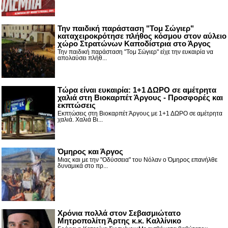
Την παιδική παράσταση "Τομ Σώγιερ"
καταχειροκρότησε πλήθος κόσμου στον αύλειο
χώρο Στρατώνων Καποδίστρια στο Άργος
Την παιδική παράσταση "Τομ Σώγιερ" είχε την ευκαιρία να
απολαύσει πλήθ...
Τώρα είναι ευκαιρία: 1+1 ΔΩΡΟ σε αμέτρητα
χαλιά στη Βιοκαρπέτ Άργους - Προσφορές και
εκπτώσεις
Εκπτώσεις στη Βιοκαρπέτ Άργους με 1+1 ΔΩΡΟ σε αμέτρητα
χαλιά. Χαλιά Βι...
Όμηρος και Άργος
Μιας και με την "Οδύσσεια" του Νόλαν ο Όμηρος επανήλθε
δυναμικά στο πρ...
Χρόνια πολλά στον Σεβασμιώτατο
Μητροπολίτη Άρτης κ.κ. Καλλίνικο