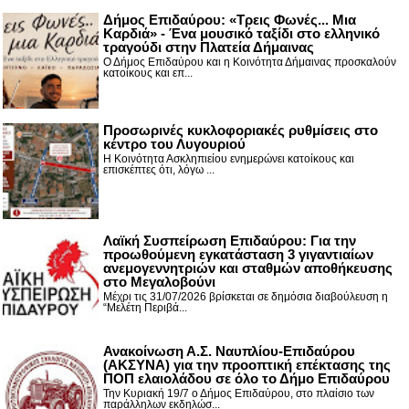
Δήμος Επιδαύρου: «Τρεις Φωνές... Μια
Καρδιά» - Ένα μουσικό ταξίδι στο ελληνικό
τραγούδι στην Πλατεία Δήμαινας
Ο Δήμος Επιδαύρου και η Κοινότητα Δήμαινας προσκαλούν
κατοίκους και επ...
Προσωρινές κυκλοφοριακές ρυθμίσεις στο
κέντρο του Λυγουριού
Η Κοινότητα Ασκληπιείου ενημερώνει κατοίκους και
επισκέπτες ότι, λόγω ...
Λαϊκή Συσπείρωση Επιδαύρου: Για την
προωθούμενη εγκατάσταση 3 γιγαντιαίων
ανεμογεννητριών και σταθμών αποθήκευσης
στο Μεγαλοβούνι
Μέχρι τις 31/07/2026 βρίσκεται σε δημόσια διαβούλευση η
“Μελέτη Περιβά...
Ανακοίνωση Α.Σ. Ναυπλίου-Επιδαύρου
(ΑΚΣΥΝΑ) για την προοπτική επέκτασης της
ΠΟΠ ελαιολάδου σε όλο το Δήμο Επιδαύρου
Την Κυριακή 19/7 ο Δήμος Επιδαύρου, στο πλαίσιο των
παράλληλων εκδηλώσ...