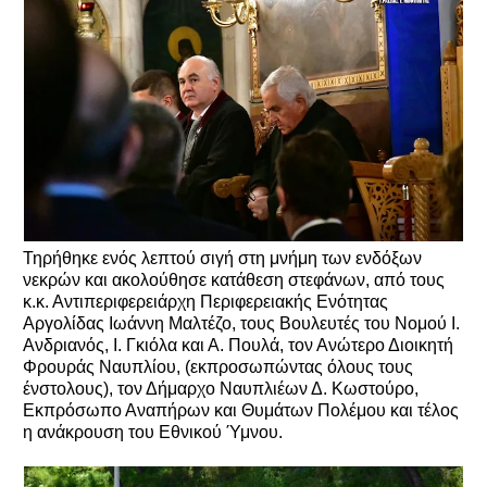
Τηρήθηκε ενός λεπτού σιγή στη μνήμη των ενδόξων
νεκρών και ακολούθησε κατάθεση στεφάνων, από τους
κ.κ. Αντιπεριφερειάρχη Περιφερειακής Ενότητας
Αργολίδας Ιωάννη Μαλτέζο, τους Βουλευτές του Νομού Ι.
Ανδριανός, Ι. Γκιόλα και Α. Πουλά, τον Ανώτερο Διοικητή
Φρουράς Ναυπλίου, (εκπροσωπώντας όλους τους
ένστολους), τον Δήμαρχο Ναυπλιέων Δ. Κωστούρο,
Εκπρόσωπο Αναπήρων και Θυμάτων Πολέμου και τέλος
η ανάκρουση του Εθνικού Ύμνου.