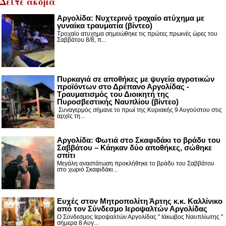
Δείτε ακόμα
Αργολίδα: Νυχτερινό τροχαίο ατύχημα με
γυναίκα τραυματία (βίντεο)
Τροχαίο ατυχημα σημειώθηκε τις πρώτες πρωινές ώρες του
Σαββάτου 8/8, π...
Πυρκαγιά σε αποθήκες με ψυγεία αγροτικών
προϊόντων στο Δρέπανο Αργολίδας -
Τραυματισμός του Διοικητή της
Πυροσβεστικής Ναυπλίου (βίντεο)
Συναγερμός σήμανε το πρωί της Κυριακής 9 Αυγούστου στις
αρχές τη...
Αργολίδα: Φωτιά στο Σκαφιδάκι το βράδυ του
Σαββάτου – Κάηκαν δύο αποθήκες, σώθηκε
σπίτι
Μεγάλη αναστάτωση προκλήθηκε το βράδυ του Σαββάτου
στο χωριό Σκαφιδάκι...
Ευχές στον Μητροπολίτη Άρτης κ.κ. Καλλίνικο
από τον Σύνδεσμο Ιεροψαλτών Αργολίδας
Ο Σύνδεσμος Ιεροψαλτών Αργολίδας '' Ιάκωβος Ναυπλίωτης ''
σήμερα 8 Αυγ...