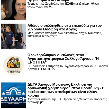
Το Διοικητικό Συμβούλιο της ΕΣΗΕΑ με ιδιαίτερη θλίψη
ανακοινώνει τον θ...
Αθώος ο συλληφθείς στα επεισόδια για τον
20χρονο Θοδωρή στο Άργος
Με ομόφωνη απόφαση των δικαστικών αρχών Ναυπλίου,
αθωώθηκε ο πολίτης π...
Ολοκληρώθηκαν οι εκλογές στον
Αγροτοκτηνοτροφικό Σύλλογο Άργους "Η
ΕΝΟΤΗΤΑ"
Η Προσωρινή Επιτροπή του Αγροτοκτηνοτροφικού Συλλόγου
Άργους Η ΕΝΟΤΗΤΑ...
ΔΕΥΑ Άργους Μυκηνών: Εκκληση για
ορθολογική χρήση νερού στον Προσύμνη - Η
κατάσταση των αποθεμάτων είναι πλέον
κρίσιμη
Αγαπητοί κάτοικοι της Τ.Κ. Προσύμνης,Οι υδατικοί πόροι της
περιοχής μα...