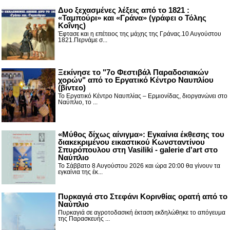
Δυο ξεχασμένες λέξεις από το 1821 :
«Ταμπούρι» και «Γράνα» (γράφει ο Τόλης
Κοΐνης)
Έφτασε και η επέτειος της μάχης της Γράνας.10 Αυγούστου
1821.Περνάμε σ...
Ξεκίνησε το "7ο Φεστιβάλ Παραδοσιακών
χορών" από το Εργατικό Κέντρο Ναυπλίου
(βίντεο)
Το Εργατικό Κέντρο Ναυπλίας – Ερμιονίδας, διοργανώνει στο
Ναύπλιο, το ...
«Μύθος δίχως αίνιγμα»: Εγκαίνια έκθεσης του
διακεκριμένου εικαστικού Κωνσταντίνου
Σπυρόπουλου στη Vasiliki - galerie d'art στο
Ναύπλιο
Το Σάββατο 8 Αυγούστου 2026 και ώρα 20:00 θα γίνουν τα
εγκαίνια της έκ...
Πυρκαγιά στο Στεφάνι Κορινθίας ορατή από το
Ναύπλιο
Πυρκαγιά σε αγροτοδασική έκταση εκδηλώθηκε το απόγευμα
της Παρασκευής ...