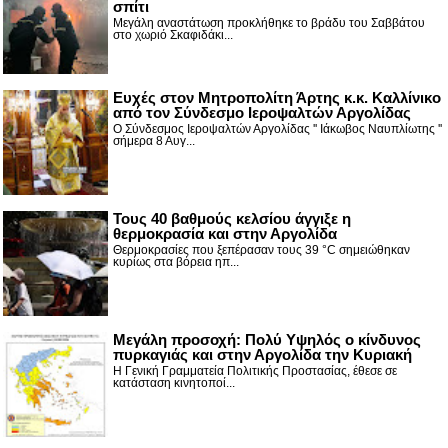
σπίτι
Μεγάλη αναστάτωση προκλήθηκε το βράδυ του Σαββάτου
στο χωριό Σκαφιδάκι...
Ευχές στον Μητροπολίτη Άρτης κ.κ. Καλλίνικο
από τον Σύνδεσμο Ιεροψαλτών Αργολίδας
Ο Σύνδεσμος Ιεροψαλτών Αργολίδας '' Ιάκωβος Ναυπλίωτης ''
σήμερα 8 Αυγ...
Τους 40 βαθμούς κελσίου άγγιξε η
θερμοκρασία και στην Αργολίδα
Θερμοκρασίες που ξεπέρασαν τους 39 °C σημειώθηκαν
κυρίως στα βόρεια ηπ...
Μεγάλη προσοχή: Πολύ Υψηλός ο κίνδυνος
πυρκαγιάς και στην Αργολίδα την Κυριακή
Η Γενική Γραμματεία Πολιτικής Προστασίας, έθεσε σε
κατάσταση κινητοποί...