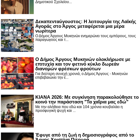
Δημοτικού Σχολείου...
Δεκαπενταύγουστος: H λειτουργία της Λαϊκής
Αγοράς στο Άργος μεταφέρεται μια μέρα
νωρίτερα
Ο Δήμος Άργους Μυκηνών ενημερώνει τους εμπόρους, τους
παραγωγούς και τ...
Ο Δήμος Άργους Μυκηνών ολοκλήρωσε με
επιτυχία και τον φετινό κύκλο δωρεάν
διανομών φρέσκων φρούτων
Για δεύτερη συνεχή χρονιά, ο Δήμος Άργους - Μυκηνών
επιβεβαιώνει την έ...
ΚΙΑΝΑ 2026: Με συγκίνηση παρακολούθησε το
κοινό την παράσταση "Τα χαΐρια μας εδώ"
Με την αλήθεια που εδώ και 104 χρόνια κουβαλάει η
προσφυγική ψυχή και ...
Έφυγε από τη ζωή η δημοσιογράφος από το
Άργος Χριστίνα Πιτουρά