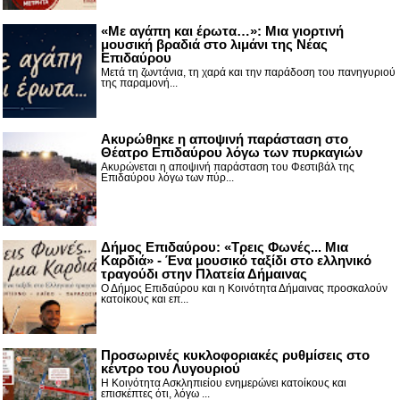
«Με αγάπη και έρωτα…»: Μια γιορτινή
μουσική βραδιά στο λιμάνι της Νέας
Επιδαύρου
Μετά τη ζωντάνια, τη χαρά και την παράδοση του πανηγυριού
της παραμονή...
Ακυρώθηκε η αποψινή παράσταση στο
Θέατρο Επιδαύρου λόγω των πυρκαγιών
Ακυρώνεται η αποψινή παράσταση του Φεστιβάλ της
Επιδαύρου λόγω των πύρ...
Δήμος Επιδαύρου: «Τρεις Φωνές... Μια
Καρδιά» - Ένα μουσικό ταξίδι στο ελληνικό
τραγούδι στην Πλατεία Δήμαινας
Ο Δήμος Επιδαύρου και η Κοινότητα Δήμαινας προσκαλούν
κατοίκους και επ...
Προσωρινές κυκλοφοριακές ρυθμίσεις στο
κέντρο του Λυγουριού
Η Κοινότητα Ασκληπιείου ενημερώνει κατοίκους και
επισκέπτες ότι, λόγω ...