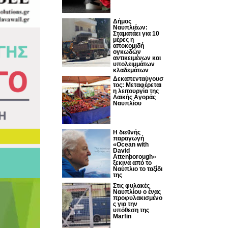
Δήμος
Ναυπλιέων:
Σταματάει για 10
μέρες η
αποκομιδή
ογκωδών
αντικειμένων και
υπολειμμάτων
κλαδεμάτων
Δεκαπενταύγουσ
τος: Μεταφέρεται
η λειτουργία της
Λαϊκής Αγοράς
Ναυπλίου
Η διεθνής
παραγωγή
«Ocean with
David
Attenborough»
ξεκινά από το
Ναύπλιο το ταξίδι
της
Στις φυλακές
Ναυπλίου ο ένας
προφυλακισμένο
ς για την
υπόθεση της
Marfin