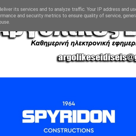
liver its services and to analyze traffic. Your IP address and u
rmance and security metrics to ensure quality of service, gene
buse.