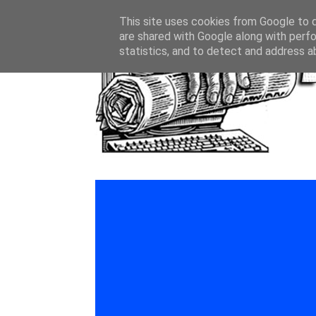
This site uses cookies from Google to de
are shared with Google along with perfo
statistics, and to detect and address a