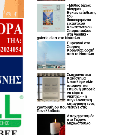
«Μύθος δίχως
αίνιγμα»:
Εγκαίνια έκθεσης
του
διακεκριμένου
εικαστικού
Κωνσταντίνου
Σπυρόπουλου
στη Vasiliki -
galerie d'art στο Ναύπλιο
Πυρκαγιά στο
Στεφάνι
Κορινθίας ορατή
από το Ναύπλιο
Σωφρονιστικό
Κατάστημα
Ναυπλίου: «Με
υπομονή και
επιμονή μπορείς
να είσαι ο
νικητής» - η
συγκλονιστική
καταγραφή ενός
κρατουμένου που πέτυχε στις
Πανελλαδικές
Αποχαιρετισμός
στο Γιώργο
Μιχαλόπουλο