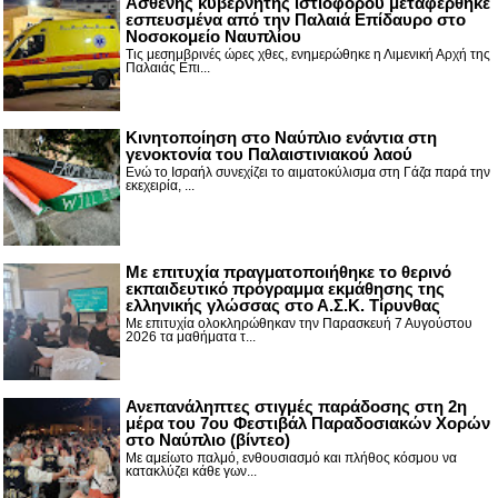
Ασθενής κυβερνήτης ιστιοφόρου μεταφέρθηκε
εσπευσμένα από την Παλαιά Επίδαυρο στο
Νοσοκομείο Ναυπλίου
Τις μεσημβρινές ώρες χθες, ενημερώθηκε η Λιμενική Αρχή της
Παλαιάς Επι...
Κινητοποίηση στο Ναύπλιο ενάντια στη
γενοκτονία του Παλαιστινιακού λαού
Ενώ το Ισραήλ συνεχίζει το αιματοκύλισμα στη Γάζα παρά την
εκεχειρία, ...
Με επιτυχία πραγματοποιήθηκε το θερινό
εκπαιδευτικό πρόγραμμα εκμάθησης της
ελληνικής γλώσσας στο Α.Σ.Κ. Τίρυνθας
Με επιτυχία ολοκληρώθηκαν την Παρασκευή 7 Αυγούστου
2026 τα μαθήματα τ...
Ανεπανάληπτες στιγμές παράδοσης στη 2η
μέρα του 7ου Φεστιβάλ Παραδοσιακών Χορών
στο Ναύπλιο (βίντεο)
Με αμείωτο παλμό, ενθουσιασμό και πλήθος κόσμου να
κατακλύζει κάθε γων...