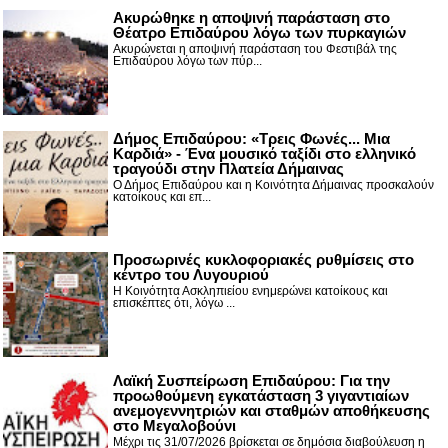
Ακυρώθηκε η αποψινή παράσταση στο
Θέατρο Επιδαύρου λόγω των πυρκαγιών
Ακυρώνεται η αποψινή παράσταση του Φεστιβάλ της
Επιδαύρου λόγω των πύρ...
Δήμος Επιδαύρου: «Τρεις Φωνές... Μια
Καρδιά» - Ένα μουσικό ταξίδι στο ελληνικό
τραγούδι στην Πλατεία Δήμαινας
Ο Δήμος Επιδαύρου και η Κοινότητα Δήμαινας προσκαλούν
κατοίκους και επ...
Προσωρινές κυκλοφοριακές ρυθμίσεις στο
κέντρο του Λυγουριού
Η Κοινότητα Ασκληπιείου ενημερώνει κατοίκους και
επισκέπτες ότι, λόγω ...
Λαϊκή Συσπείρωση Επιδαύρου: Για την
προωθούμενη εγκατάσταση 3 γιγαντιαίων
ανεμογεννητριών και σταθμών αποθήκευσης
στο Μεγαλοβούνι
Μέχρι τις 31/07/2026 βρίσκεται σε δημόσια διαβούλευση η