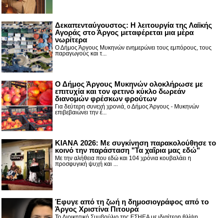
Δεκαπενταύγουστος: H λειτουργία της Λαϊκής
Αγοράς στο Άργος μεταφέρεται μια μέρα
νωρίτερα
Ο Δήμος Άργους Μυκηνών ενημερώνει τους εμπόρους, τους
παραγωγούς και τ...
Ο Δήμος Άργους Μυκηνών ολοκλήρωσε με
επιτυχία και τον φετινό κύκλο δωρεάν
διανομών φρέσκων φρούτων
Για δεύτερη συνεχή χρονιά, ο Δήμος Άργους - Μυκηνών
επιβεβαιώνει την έ...
ΚΙΑΝΑ 2026: Με συγκίνηση παρακολούθησε το
κοινό την παράσταση "Τα χαΐρια μας εδώ"
Με την αλήθεια που εδώ και 104 χρόνια κουβαλάει η
προσφυγική ψυχή και ...
Έφυγε από τη ζωή η δημοσιογράφος από το
Άργος Χριστίνα Πιτουρά
Το Διοικητικό Συμβούλιο της ΕΣΗΕΑ με ιδιαίτερη θλίψη