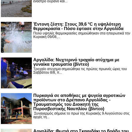
έναστρο ουρανό και...
Έντονη ζέστη: Στους 39,6 °C η υψηλότερη
θερμοκρασία - Πόσο έφτασε στην Αργολίδα
Πολύ υψηλές θερμοκρασίες σημειώθηκαν στα ηπειρωτικά την
Κυριακή 09/08,...
Αργολίδα: Νυχτερινό τροχαίο ατύχημα με
γυναίκα τραυματία (βίντεο)
Τροχαίο ατυχημα σημειώθηκε τις πρώτες πρωινές ώρες του
Σαββάτου 8/8, π...
Πυρκαγιά σε αποθήκες με ψυγεία αγροτικών
προϊόντων στο Δρέπανο Αργολίδας -
Τραυματισμός του Διοικητή της
Πυροσβεστικής Ναυπλίου (βίντεο)
Συναγερμός σήμανε το πρωί της Κυριακής 9 Αυγούστου στις
αρχές τη...
Αργολίδα: Φωτιά στο Σκαφιδάκι το βράδυ του