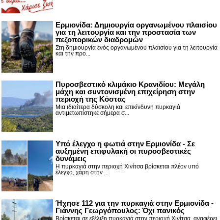
Ερμιονίδα: Δημιουργία οργανωμένου πλαισίου
για τη λειτουργία και την προστασία των
πεζοπορικών διαδρομών
Στη δημιουργία ενός οργανωμένου πλαισίου για τη λειτουργία
και την προ...
Πυροσβεστικό κλιμάκιο Κρανιδίου: Μεγάλη
μάχη και συντονισμένη επιχείρηση στην
περιοχή της Κόστας
Μια ιδιαίτερα δύσκολη και επικίνδυνη πυρκαγιά
αντιμετωπίστηκε σήμερα σ...
Υπό έλεγχο η φωτιά στην Ερμιονίδα - Σε
αυξημένη επιφυλακή οι πυροσβεστικές
δυνάμεις
Η πυρκαγιά στην περιοχή Χινίτσα βρίσκεται πλέον υπό
έλεγχο, χάρη στην ...
Ήχησε 112 για την πυρκαγιά στην Ερμιονίδα -
Γιάννης Γεωργόπουλος: Όχι πανικός
Βρίσκεται σε εξέλιξη πυρκαγιά στην περιοχή Χινίτσα, αναφέρει