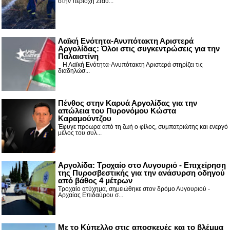
στην περιοχή Σταυ...
Λαϊκή Ενότητα-Ανυπότακτη Αριστερά
Αργολίδας: Όλοι στις συγκεντρώσεις για την
Παλαιστίνη
Η Λαϊκή Ενότητα-Ανυπότακτη Αριστερά στηρίζει τις
διαδηλώσ...
Πένθος στην Καρυά Αργολίδας για την
απώλεια του Πυρονόμου Κώστα
Καραμούντζου
Έφυγε πρόωρα από τη ζωή ο φίλος, συμπατριώτης και ενεργό
μέλος του συλ...
Αργολίδα: Τροχαίο στο Λυγουριό - Επιχείρηση
της Πυροσβεστικής για την ανάσυρση οδηγού
από βάθος 4 μέτρων
Τροχαίο ατύχημα, σημειώθηκε στον δρόμο Λυγουριού -
Αρχαίας Επιδαύρου σ...
Με το Κύπελλο στις αποσκευές και το βλέμμα