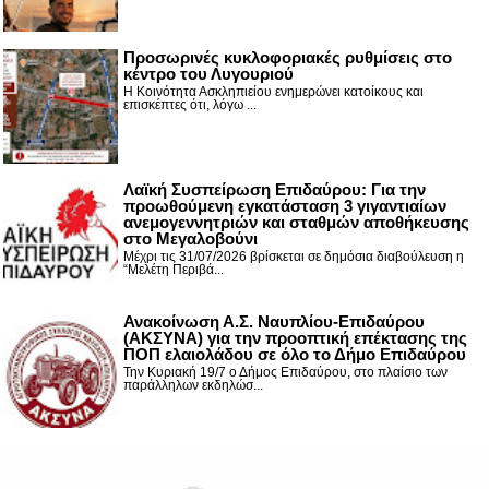
Προσωρινές κυκλοφοριακές ρυθμίσεις στο
κέντρο του Λυγουριού
Η Κοινότητα Ασκληπιείου ενημερώνει κατοίκους και
επισκέπτες ότι, λόγω ...
Λαϊκή Συσπείρωση Επιδαύρου: Για την
προωθούμενη εγκατάσταση 3 γιγαντιαίων
ανεμογεννητριών και σταθμών αποθήκευσης
στο Μεγαλοβούνι
Μέχρι τις 31/07/2026 βρίσκεται σε δημόσια διαβούλευση η
“Μελέτη Περιβά...
Ανακοίνωση Α.Σ. Ναυπλίου-Επιδαύρου
(ΑΚΣΥΝΑ) για την προοπτική επέκτασης της
ΠΟΠ ελαιολάδου σε όλο το Δήμο Επιδαύρου
Την Κυριακή 19/7 ο Δήμος Επιδαύρου, στο πλαίσιο των
παράλληλων εκδηλώσ...