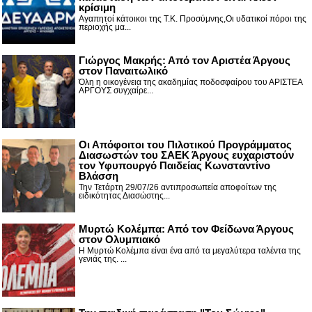
κρίσιμη
Αγαπητοί κάτοικοι της Τ.Κ. Προσύμνης,Οι υδατικοί πόροι της
περιοχής μα...
Γιώργος Μακρής: Από τον Αριστέα Άργους
στον Παναιτωλικό
Όλη η οικογένεια της ακαδημίας ποδοσφαίρου του ΑΡΙΣΤΕΑ
ΑΡΓΟΥΣ συγχαίρε...
Οι Απόφοιτοι του Πιλοτικού Προγράμματος
Διασωστών του ΣΑΕΚ Άργους ευχαριστούν
τον Υφυπουργό Παιδείας Κωνσταντίνο
Βλάσση
Την Τετάρτη 29/07/26 αντιπροσωπεία αποφοίτων της
ειδικότητας Διασώστης...
Μυρτώ Κολέμπα: Από τον Φείδωνα Άργους
στον Ολυμπιακό
Η Μυρτώ Κολέμπα είναι ένα από τα μεγαλύτερα ταλέντα της
γενιάς της. ...