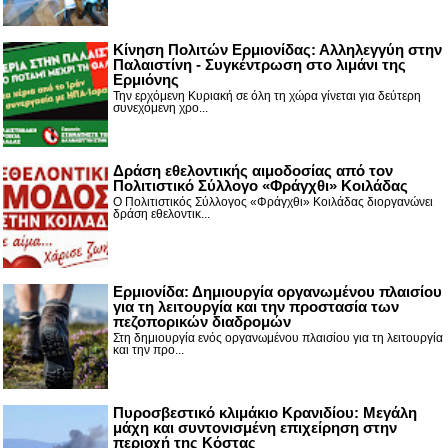
Κίνηση Πολιτών Ερμιονίδας: Αλληλεγγύη στην
Παλαιστίνη - Συγκέντρωση στο λιμάνι της
Ερμιόνης
Την ερχόμενη Κυριακή σε όλη τη χώρα γίνεται για δεύτερη
συνεχόμενη χρο...
Δράση εθελοντικής αιμοδοσίας από τον
Πολιτιστικό Σύλλογο «Φράγχθι» Κοιλάδας
Ο Πολιτιστικός Σύλλογος «Φράγχθι» Κοιλάδας διοργανώνει
δράση εθελοντικ...
Ερμιονίδα: Δημιουργία οργανωμένου πλαισίου
για τη λειτουργία και την προστασία των
πεζοπορικών διαδρομών
Στη δημιουργία ενός οργανωμένου πλαισίου για τη λειτουργία
και την προ...
Πυροσβεστικό κλιμάκιο Κρανιδίου: Μεγάλη
μάχη και συντονισμένη επιχείρηση στην
περιοχή της Κόστας