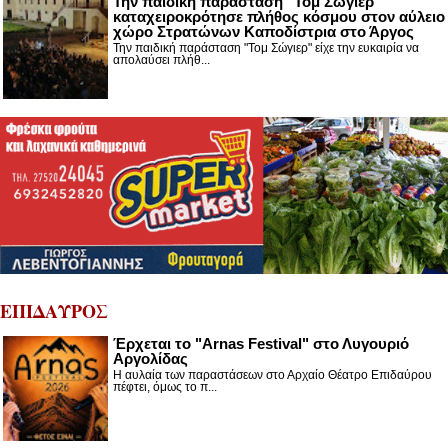
Την παιδική παράσταση "Τομ Σώγιερ"
καταχειροκρότησε πλήθος κόσμου στον αύλειο
χώρο Στρατώνων Καποδίστρια στο Άργος
Την παιδική παράσταση "Τομ Σώγιερ" είχε την ευκαιρία να
απολαύσει πλήθ...
ΕΠΙΔΑΥΡΟΣ
Έρχεται το "Arnas Festival" στο Λυγουριό
Αργολίδας
Η αυλαία των παραστάσεων στο Αρχαίο Θέατρο Επιδαύρου
πέφτει, όμως το π...