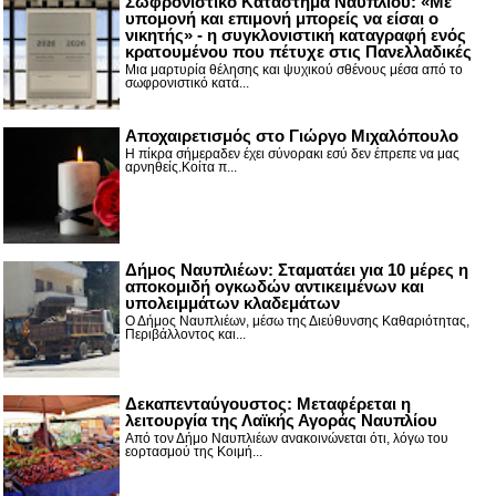
Σωφρονιστικό Κατάστημα Ναυπλίου: «Με
υπομονή και επιμονή μπορείς να είσαι ο
νικητής» - η συγκλονιστική καταγραφή ενός
κρατουμένου που πέτυχε στις Πανελλαδικές
Μια μαρτυρία θέλησης και ψυχικού σθένους μέσα από το
σωφρονιστικό κατά...
Αποχαιρετισμός στο Γιώργο Μιχαλόπουλο
Η πίκρα σήμεραδεν έχει σύνορακι εσύ δεν έπρεπε να μας
αρνηθείς.Κοίτα π...
Δήμος Ναυπλιέων: Σταματάει για 10 μέρες η
αποκομιδή ογκωδών αντικειμένων και
υπολειμμάτων κλαδεμάτων
Ο Δήμος Ναυπλιέων, μέσω της Διεύθυνσης Καθαριότητας,
Περιβάλλοντος και...
Δεκαπενταύγουστος: Μεταφέρεται η
λειτουργία της Λαϊκής Αγοράς Ναυπλίου
Από τον Δήμο Ναυπλιέων ανακοινώνεται ότι, λόγω του
εορτασμού της Κοιμή...