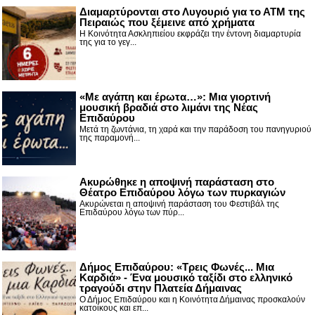
Διαμαρτύρονται στο Λυγουριό για το ΑΤΜ της
Πειραιώς που ξέμεινε από χρήματα
Η Κοινότητα Ασκληπιείου εκφράζει την έντονη διαμαρτυρία
της για το γεγ...
«Με αγάπη και έρωτα…»: Μια γιορτινή
μουσική βραδιά στο λιμάνι της Νέας
Επιδαύρου
Μετά τη ζωντάνια, τη χαρά και την παράδοση του πανηγυριού
της παραμονή...
Ακυρώθηκε η αποψινή παράσταση στο
Θέατρο Επιδαύρου λόγω των πυρκαγιών
Ακυρώνεται η αποψινή παράσταση του Φεστιβάλ της
Επιδαύρου λόγω των πύρ...
Δήμος Επιδαύρου: «Τρεις Φωνές... Μια
Καρδιά» - Ένα μουσικό ταξίδι στο ελληνικό
τραγούδι στην Πλατεία Δήμαινας
Ο Δήμος Επιδαύρου και η Κοινότητα Δήμαινας προσκαλούν
κατοίκους και επ...