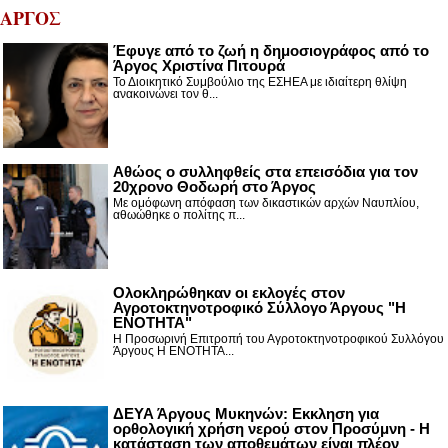
ΑΡΓΟΣ
Έφυγε από το ζωή η δημοσιογράφος από το
Άργος Χριστίνα Πιτουρά
Το Διοικητικό Συμβούλιο της ΕΣΗΕΑ με ιδιαίτερη θλίψη
ανακοινώνει τον θ...
Αθώος ο συλληφθείς στα επεισόδια για τον
20χρονο Θοδωρή στο Άργος
Με ομόφωνη απόφαση των δικαστικών αρχών Ναυπλίου,
αθωώθηκε ο πολίτης π...
Ολοκληρώθηκαν οι εκλογές στον
Αγροτοκτηνοτροφικό Σύλλογο Άργους "Η
ΕΝΟΤΗΤΑ"
Η Προσωρινή Επιτροπή του Αγροτοκτηνοτροφικού Συλλόγου
Άργους Η ΕΝΟΤΗΤΑ...
ΔΕΥΑ Άργους Μυκηνών: Εκκληση για
ορθολογική χρήση νερού στον Προσύμνη - Η
κατάσταση των αποθεμάτων είναι πλέον