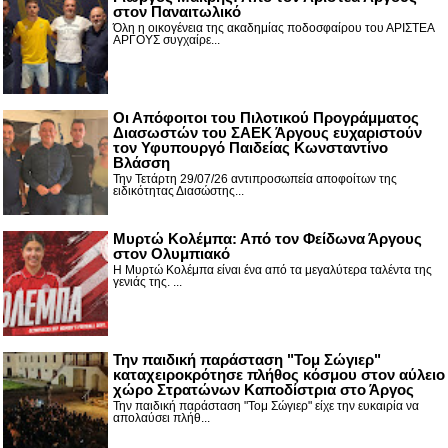
στον Παναιτωλικό
Όλη η οικογένεια της ακαδημίας ποδοσφαίρου του ΑΡΙΣΤΕΑ
ΑΡΓΟΥΣ συγχαίρε...
Οι Απόφοιτοι του Πιλοτικού Προγράμματος
Διασωστών του ΣΑΕΚ Άργους ευχαριστούν
τον Υφυπουργό Παιδείας Κωνσταντίνο
Βλάσση
Την Τετάρτη 29/07/26 αντιπροσωπεία αποφοίτων της
ειδικότητας Διασώστης...
Μυρτώ Κολέμπα: Από τον Φείδωνα Άργους
στον Ολυμπιακό
Η Μυρτώ Κολέμπα είναι ένα από τα μεγαλύτερα ταλέντα της
γενιάς της. ...
Την παιδική παράσταση "Τομ Σώγιερ"
καταχειροκρότησε πλήθος κόσμου στον αύλειο
χώρο Στρατώνων Καποδίστρια στο Άργος
Την παιδική παράσταση "Τομ Σώγιερ" είχε την ευκαιρία να
απολαύσει πλήθ...