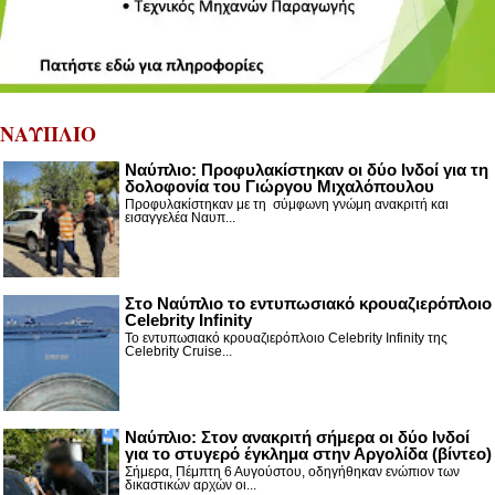
ΝΑΥΠΛΙΟ
Ναύπλιο: Προφυλακίστηκαν οι δύο Ινδοί για τη
δολοφονία του Γιώργου Μιχαλόπουλου
Προφυλακίστηκαν με τη σύμφωνη γνώμη ανακριτή και
εισαγγελέα Ναυπ...
Στο Ναύπλιο το εντυπωσιακό κρουαζιερόπλοιο
Celebrity Infinity
Το εντυπωσιακό κρουαζιερόπλοιο Celebrity Infinity της
Celebrity Cruise...
Nαύπλιο: Στον ανακριτή σήμερα οι δύο Ινδοί
για το στυγερό έγκλημα στην Αργολίδα (βίντεο)
Σήμερα, Πέμπτη 6 Αυγούστου, οδηγήθηκαν ενώπιον των
δικαστικών αρχών οι...