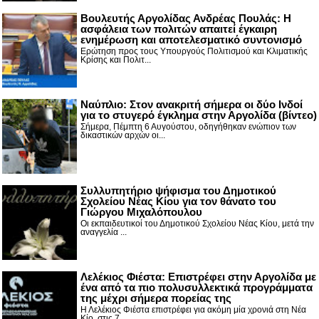
Βουλευτής Αργολίδας Ανδρέας Πουλάς: Η
ασφάλεια των πολιτών απαιτεί έγκαιρη
ενημέρωση και αποτελεσματικό συντονισμό
Ερώτηση προς τους Υπουργούς Πολιτισμού και Κλιματικής
Κρίσης και Πολιτ...
Nαύπλιο: Στον ανακριτή σήμερα οι δύο Ινδοί
για το στυγερό έγκλημα στην Αργολίδα (βίντεο)
Σήμερα, Πέμπτη 6 Αυγούστου, οδηγήθηκαν ενώπιον των
δικαστικών αρχών οι...
Συλλυπητήριο ψήφισμα του Δημοτικού
Σχολείου Νέας Κίου για τον θάνατο του
Γιώργου Μιχαλόπουλου
Οι εκπαιδευτικοί του Δημοτικού Σχολείου Νέας Κίου, μετά την
αναγγελία ...
Λελέκιος Φιέστα: Επιστρέφει στην Αργολίδα με
ένα από τα πιο πολυσυλλεκτικά προγράμματα
της μέχρι σήμερα πορείας της
Η Λελέκιος Φιέστα επιστρέφει για ακόμη μία χρονιά στη Νέα
Κίο, στις 7 ...