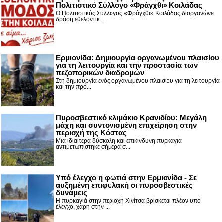
Πολιτιστικό Σύλλογο «Φράγχθι» Κοιλάδας
Ο Πολιτιστικός Σύλλογος «Φράγχθι» Κοιλάδας διοργανώνει
δράση εθελοντικ...
Ερμιονίδα: Δημιουργία οργανωμένου πλαισίου
για τη λειτουργία και την προστασία των
πεζοπορικών διαδρομών
Στη δημιουργία ενός οργανωμένου πλαισίου για τη λειτουργία
και την προ...
Πυροσβεστικό κλιμάκιο Κρανιδίου: Μεγάλη
μάχη και συντονισμένη επιχείρηση στην
περιοχή της Κόστας
Μια ιδιαίτερα δύσκολη και επικίνδυνη πυρκαγιά
αντιμετωπίστηκε σήμερα σ...
Υπό έλεγχο η φωτιά στην Ερμιονίδα - Σε
αυξημένη επιφυλακή οι πυροσβεστικές
δυνάμεις
Η πυρκαγιά στην περιοχή Χινίτσα βρίσκεται πλέον υπό
έλεγχο, χάρη στην ...