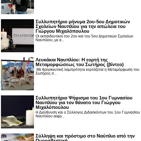
Συλλυπητήριο μήνυμα 2ου-5ου Δημοτικών
Σχολείων Ναυπλίου για την απώλεια του
Γιώργου Μιχαλόπουλου
Οι εκπαιδευτικοί του 2ου και του 5ου Δημοτικών Σχολείων
Ναυπλίου, με α...
Λευκάκια Ναυπλίου: Η εορτή της
Μεταμορφώσεως του Σωτήρος (βίντεο)
Με θρησκευτική λαμπρότητα εορτάζεται η Μεταμόρφωση του
Σωτήρος σ...
Συλλυπητήριο Ψήφισμα του 1ου Γυμνασίου
Ναυπλίου για τον θάνατο του Γιώργου
Μιχαλόπουλου
Η Διεύθυνση και ο Σύλλογος Διδασκόντων του 1ου Γυμνασίου
Ναυπλίου εκφρ...
Σύλληψη και πρόστιμο στο Ναύπλιο από την
Πυροσβεστική