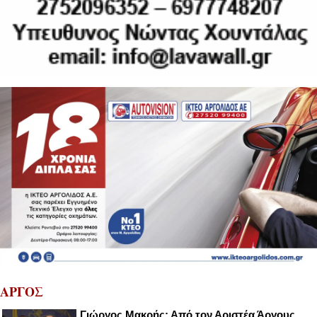
ΑΡΓΟΣ
Γιώργος Μακρής: Από τον Αριστέα Άργους