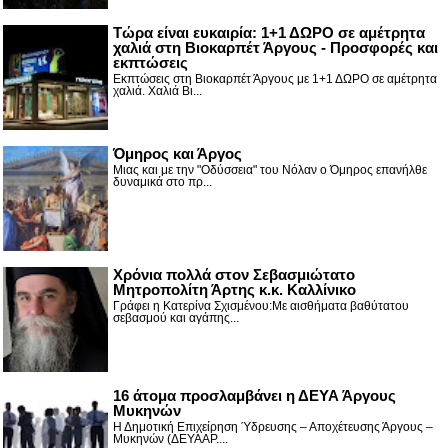
Τώρα είναι ευκαιρία: 1+1 ΔΩΡΟ σε αμέτρητα
χαλιά στη Βιοκαρπέτ Άργους - Προσφορές και
εκπτώσεις
Εκπτώσεις στη Βιοκαρπέτ Άργους με 1+1 ΔΩΡΟ σε αμέτρητα
χαλιά. Χαλιά Βι...
Όμηρος και Άργος
Μιας και με την "Οδύσσεια" του Νόλαν ο Όμηρος επανήλθε
δυναμικά στο πρ...
Χρόνια πολλά στον Σεβασμιώτατο
Μητροπολίτη Άρτης κ.κ. Καλλίνικο
Γράφει η Κατερίνα Σχισμένου:Με αισθήματα βαθύτατου
σεβασμού και αγάπης...
16 άτομα προσλαμβάνει η ΔΕΥΑ Άργους
Μυκηνών
Η Δημοτική Επιχείρηση Ύδρευσης – Αποχέτευσης Άργους –
Μυκηνών (ΔΕΥΑΑΡ....