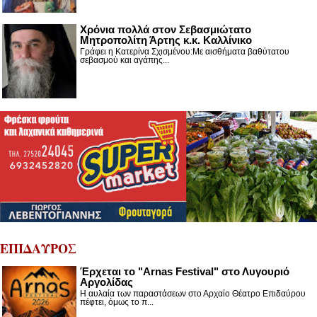
Χρόνια πολλά στον Σεβασμιώτατο
Μητροπολίτη Άρτης κ.κ. Καλλίνικο
Γράφει η Κατερίνα Σχισμένου:Με αισθήματα βαθύτατου
σεβασμού και αγάπης...
ΕΠΙΔΑΥΡΟΣ
Έρχεται το "Arnas Festival" στο Λυγουριό
Αργολίδας
Η αυλαία των παραστάσεων στο Αρχαίο Θέατρο Επιδαύρου
πέφτει, όμως το π...