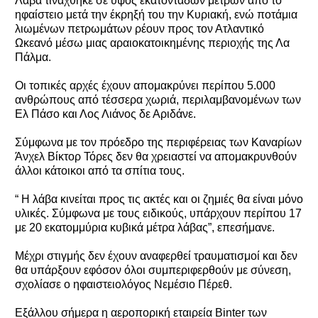
Λάβα τινάχθηκε σε ύψος εκατοντάδων μέτρων από το
ηφαίστειο μετά την έκρηξή του την Κυριακή, ενώ ποτάμια
λιωμένων πετρωμάτων ρέουν προς τον Ατλαντικό
Ωκεανό μέσω μιας αραιοκατοικημένης περιοχής της Λα
Πάλμα.
Οι τοπικές αρχές έχουν απομακρύνει περίπου 5.000
ανθρώπους από τέσσερα χωριά, περιλαμβανομένων των
Ελ Πάσο και Λος Λιάνος δε Αριδάνε.
Σύμφωνα με τον πρόεδρο της περιφέρειας των Καναρίων
Άνχελ Βίκτορ Τόρες δεν θα χρειαστεί να απομακρυνθούν
άλλοι κάτοικοι από τα σπίτια τους.
“ Η λάβα κινείται προς τις ακτές και οι ζημιές θα είναι μόνο
υλικές. Σύμφωνα με τους ειδικούς, υπάρχουν περίπου 17
με 20 εκατομμύρια κυβικά μέτρα λάβας”, επεσήμανε.
Μέχρι στιγμής δεν έχουν αναφερθεί τραυματισμοί και δεν
θα υπάρξουν εφόσον όλοι συμπεριφερθούν με σύνεση,
σχολίασε ο ηφαιστειολόγος Νεμέσιο Πέρεθ.
Εξάλλου σήμερα η αεροπορική εταιρεία Binter των