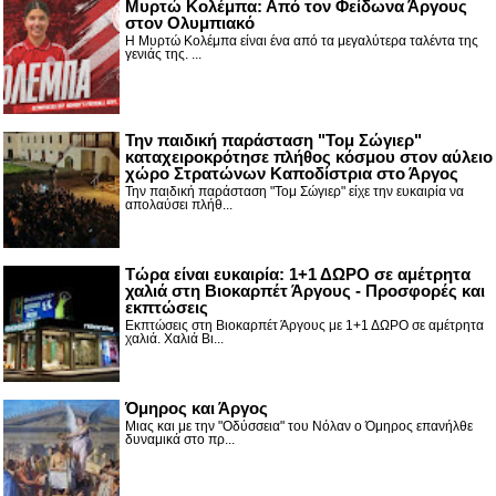
Μυρτώ Κολέμπα: Από τον Φείδωνα Άργους
στον Ολυμπιακό
Η Μυρτώ Κολέμπα είναι ένα από τα μεγαλύτερα ταλέντα της
γενιάς της. ...
Την παιδική παράσταση "Τομ Σώγιερ"
καταχειροκρότησε πλήθος κόσμου στον αύλειο
χώρο Στρατώνων Καποδίστρια στο Άργος
Την παιδική παράσταση "Τομ Σώγιερ" είχε την ευκαιρία να
απολαύσει πλήθ...
Τώρα είναι ευκαιρία: 1+1 ΔΩΡΟ σε αμέτρητα
χαλιά στη Βιοκαρπέτ Άργους - Προσφορές και
εκπτώσεις
Εκπτώσεις στη Βιοκαρπέτ Άργους με 1+1 ΔΩΡΟ σε αμέτρητα
χαλιά. Χαλιά Βι...
Όμηρος και Άργος
Μιας και με την "Οδύσσεια" του Νόλαν ο Όμηρος επανήλθε
δυναμικά στο πρ...