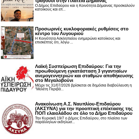
τραγούδι στην Πλατεία Δήμαινας
Ο Δήμος Επιδαύρου και η Κοινότητα Δήμαινας προσκαλούν
κατοίκους και επ...
Προσωρινές κυκλοφοριακές ρυθμίσεις στο
κέντρο του Λυγουριού
Η Κοινότητα Ασκληπιείου ενημερώνει κατοίκους και
επισκέπτες ότι, λόγω ...
Λαϊκή Συσπείρωση Επιδαύρου: Για την
προωθούμενη εγκατάσταση 3 γιγαντιαίων
ανεμογεννητριών και σταθμών αποθήκευσης
στο Μεγαλοβούνι
Μέχρι τις 31/07/2026 βρίσκεται σε δημόσια διαβούλευση η
“Μελέτη Περιβά...
Ανακοίνωση Α.Σ. Ναυπλίου-Επιδαύρου
(ΑΚΣΥΝΑ) για την προοπτική επέκτασης της
ΠΟΠ ελαιολάδου σε όλο το Δήμο Επιδαύρου
Την Κυριακή 19/7 ο Δήμος Επιδαύρου, στο πλαίσιο των
παράλληλων εκδηλώσ...