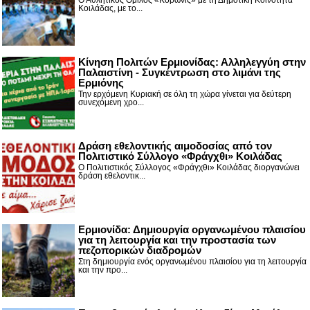
Ο Αθλητικός Όμιλος «Κορωνίς» με τη Δημοτική Κοινότητα
Κοιλάδας, με το...
Κίνηση Πολιτών Ερμιονίδας: Αλληλεγγύη στην
Παλαιστίνη - Συγκέντρωση στο λιμάνι της
Ερμιόνης
Την ερχόμενη Κυριακή σε όλη τη χώρα γίνεται για δεύτερη
συνεχόμενη χρο...
Δράση εθελοντικής αιμοδοσίας από τον
Πολιτιστικό Σύλλογο «Φράγχθι» Κοιλάδας
Ο Πολιτιστικός Σύλλογος «Φράγχθι» Κοιλάδας διοργανώνει
δράση εθελοντικ...
Ερμιονίδα: Δημιουργία οργανωμένου πλαισίου
για τη λειτουργία και την προστασία των
πεζοπορικών διαδρομών
Στη δημιουργία ενός οργανωμένου πλαισίου για τη λειτουργία
και την προ...