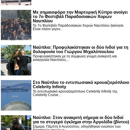
Με σημαιοφόρο την Μαρτυρική Κύπρο ανοίγει
το 7ο Φεστιβάλ Παραδοσιακών Χορών
Ναυπλίου
Το 7ο Φεστιβάλ Παραδοσιακών Χορών Ναυπλίου ξεκίνησε.
Είναι πλέον γεγον...
Ναύπλιο: Προφυλακίστηκαν οι δύο Ινδοί για τη
δολοφονία του Γιώργου Μιχαλόπουλου
Προφυλακίστηκαν με τη σύμφωνη γνώμη ανακριτή και
εισαγγελέα Ναυπλίου,...
Στο Ναύπλιο το εντυπωσιακό κρουαζιερόπλοιο
Celebrity Infinity
Το εντυπωσιακό κρουαζιερόπλοιο Celebrity Infinity της
Celebrity Cruise...
Nαύπλιο: Στον ανακριτή σήμερα οι δύο Ινδοί
για το στυγερό έγκλημα στην Αργολίδα (βίντεο)
Σήμερα, Πέμπτη 6 Αυγούστου, οδηγήθηκαν ενώπιον των