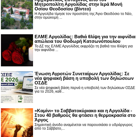
Μητροπολίτη Αργολίδας στην Ιερά Μονή
Οσίου Θεοδοσίου (βίντεο)
Η Αργολίδα τίμησε τον προστάτη της Άγιο Θεοδόσιο το Νέο,
στην ομώνυμη ...
ΕΛΜΕ Αργολίδας: Βαθιά θλίψη για την αιφνίδια
απώλεια του Θοδωρή Κατσωνόπουλου
Το ΔΣ της ΕΛΜΕ Αργολίδας εκφράζει τη βαθιά του θλίψη για
την αιφνίδια ...
Ένωση Αγροτών Συνεταίρων Αργολίδας: Σε
νέα ψηφιακή βάση η υποβολή των δηλώσεων
ΟΣΔΕ
Σε νέα ψηφιακή βάση περνά η υποβολή των δηλώσεων ΟΣΔΕ
για το 2026, καθ...
«Καμίνι» το Σαββατοκύριακο και η Αργολίδα -
Στου 40 βαθμούς θα φτάσει η θερμοκρασία στο
Άργος
Σημαντική άνοδο αναμένεται να παρουσιάσει ο υδράργυρος
από το Σάββατο,...