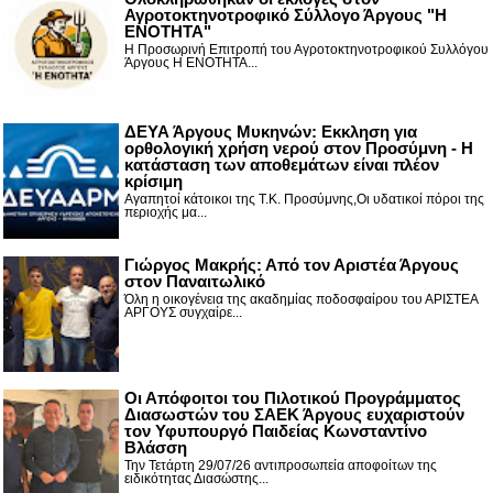
Αγροτοκτηνοτροφικό Σύλλογο Άργους "Η
ΕΝΟΤΗΤΑ"
Η Προσωρινή Επιτροπή του Αγροτοκτηνοτροφικού Συλλόγου
Άργους Η ΕΝΟΤΗΤΑ...
ΔΕΥΑ Άργους Μυκηνών: Εκκληση για
ορθολογική χρήση νερού στον Προσύμνη - Η
κατάσταση των αποθεμάτων είναι πλέον
κρίσιμη
Αγαπητοί κάτοικοι της Τ.Κ. Προσύμνης,Οι υδατικοί πόροι της
περιοχής μα...
Γιώργος Μακρής: Από τον Αριστέα Άργους
στον Παναιτωλικό
Όλη η οικογένεια της ακαδημίας ποδοσφαίρου του ΑΡΙΣΤΕΑ
ΑΡΓΟΥΣ συγχαίρε...
Οι Απόφοιτοι του Πιλοτικού Προγράμματος
Διασωστών του ΣΑΕΚ Άργους ευχαριστούν
τον Υφυπουργό Παιδείας Κωνσταντίνο
Βλάσση
Την Τετάρτη 29/07/26 αντιπροσωπεία αποφοίτων της
ειδικότητας Διασώστης...