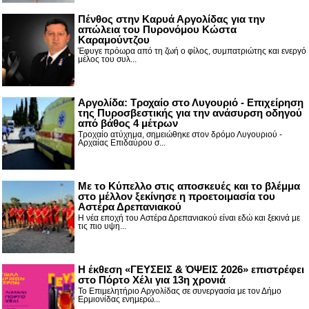
Πένθος στην Καρυά Αργολίδας για την
απώλεια του Πυρονόμου Κώστα
Καραμούντζου
Έφυγε πρόωρα από τη ζωή ο φίλος, συμπατριώτης και ενεργό
μέλος του συλ...
Αργολίδα: Τροχαίο στο Λυγουριό - Επιχείρηση
της Πυροσβεστικής για την ανάσυρση οδηγού
από βάθος 4 μέτρων
Τροχαίο ατύχημα, σημειώθηκε στον δρόμο Λυγουριού -
Αρχαίας Επιδαύρου σ...
Με το Κύπελλο στις αποσκευές και το βλέμμα
στο μέλλον ξεκίνησε η προετοιμασία του
Αστέρα Δρεπανιακού
Η νέα εποχή του Αστέρα Δρεπανιακού είναι εδώ και ξεκινά με
τις πιο υψη...
Η έκθεση «ΓΕΥΣΕΙΣ & ΌΨΕΙΣ 2026» επιστρέφει
στο Πόρτο Χέλι για 13η χρονιά
Το Επιμελητήριο Αργολίδας σε συνεργασία με τον Δήμο
Ερμιονίδας ενημερώ...