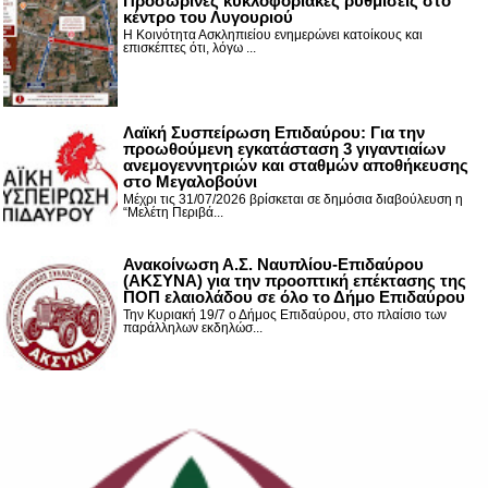
Προσωρινές κυκλοφοριακές ρυθμίσεις στο
κέντρο του Λυγουριού
Η Κοινότητα Ασκληπιείου ενημερώνει κατοίκους και
επισκέπτες ότι, λόγω ...
Λαϊκή Συσπείρωση Επιδαύρου: Για την
προωθούμενη εγκατάσταση 3 γιγαντιαίων
ανεμογεννητριών και σταθμών αποθήκευσης
στο Μεγαλοβούνι
Μέχρι τις 31/07/2026 βρίσκεται σε δημόσια διαβούλευση η
“Μελέτη Περιβά...
Ανακοίνωση Α.Σ. Ναυπλίου-Επιδαύρου
(ΑΚΣΥΝΑ) για την προοπτική επέκτασης της
ΠΟΠ ελαιολάδου σε όλο το Δήμο Επιδαύρου
Την Κυριακή 19/7 ο Δήμος Επιδαύρου, στο πλαίσιο των
παράλληλων εκδηλώσ...