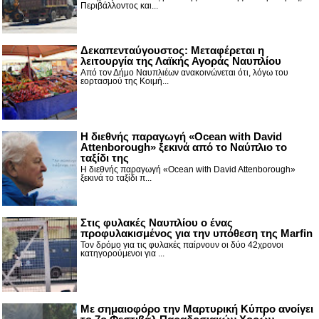
Περιβάλλοντος και...
Δεκαπενταύγουστος: Μεταφέρεται η
λειτουργία της Λαϊκής Αγοράς Ναυπλίου
Από τον Δήμο Ναυπλιέων ανακοινώνεται ότι, λόγω του
εορτασμού της Κοιμή...
Η διεθνής παραγωγή «Ocean with David
Attenborough» ξεκινά από το Ναύπλιο το
ταξίδι της
Η διεθνής παραγωγή «Ocean with David Attenborough»
ξεκινά το ταξίδι π...
Στις φυλακές Ναυπλίου ο ένας
προφυλακισμένος για την υπόθεση της Marfin
Τον δρόμο για τις φυλακές παίρνουν οι δύο 42χρονοι
κατηγορούμενοι για ...
Με σημαιοφόρο την Μαρτυρική Κύπρο ανοίγει