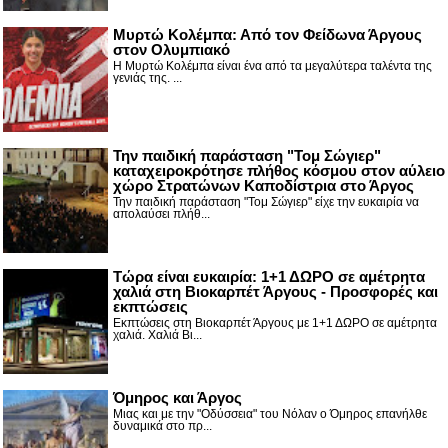
Μυρτώ Κολέμπα: Από τον Φείδωνα Άργους
στον Ολυμπιακό
Η Μυρτώ Κολέμπα είναι ένα από τα μεγαλύτερα ταλέντα της
γενιάς της. ...
Την παιδική παράσταση "Τομ Σώγιερ"
καταχειροκρότησε πλήθος κόσμου στον αύλειο
χώρο Στρατώνων Καποδίστρια στο Άργος
Την παιδική παράσταση "Τομ Σώγιερ" είχε την ευκαιρία να
απολαύσει πλήθ...
Τώρα είναι ευκαιρία: 1+1 ΔΩΡΟ σε αμέτρητα
χαλιά στη Βιοκαρπέτ Άργους - Προσφορές και
εκπτώσεις
Εκπτώσεις στη Βιοκαρπέτ Άργους με 1+1 ΔΩΡΟ σε αμέτρητα
χαλιά. Χαλιά Βι...
Όμηρος και Άργος
Μιας και με την "Οδύσσεια" του Νόλαν ο Όμηρος επανήλθε
δυναμικά στο πρ...