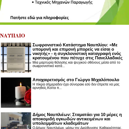
ΝΑΥΠΛΙΟ
Σωφρονιστικό Κατάστημα Ναυπλίου: «Με
υπομονή και επιμονή μπορείς να είσαι ο
νικητής» - η συγκλονιστική καταγραφή ενός
κρατουμένου που πέτυχε στις Πανελλαδικές
Μια μαρτυρία θέλησης και ψυχικού σθένους μέσα από το
σωφρονιστικό κατά...
Αποχαιρετισμός στο Γιώργο Μιχαλόπουλο
Η πίκρα σήμεραδεν έχει σύνορακι εσύ δεν έπρεπε να μας
αρνηθείς.Κοίτα π...
Δήμος Ναυπλιέων: Σταματάει για 10 μέρες η
αποκομιδή ογκωδών αντικειμένων και
υπολειμμάτων κλαδεμάτων
Ο Δήμος Ναυπλιέων, μέσω της Διεύθυνσης Καθαριότητας,