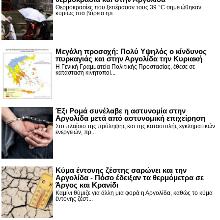
Θερμοκρασίες που ξεπέρασαν τους 39 °C σημειώθηκαν
κυρίως στα βόρεια ηπ...
Μεγάλη προσοχή: Πολύ Υψηλός ο κίνδυνος
πυρκαγιάς και στην Αργολίδα την Κυριακή
Η Γενική Γραμματεία Πολιτικής Προστασίας, έθεσε σε
κατάσταση κινητοποί...
Έξι Ρομά συνέλαβε η αστυνομία στην
Αργολίδα μετά από αστυνομική επιχείρηση
Στο πλαίσιο της πρόληψης και της καταστολής εγκληματικών
ενεργειών, πρ...
Κύμα έντονης ζέστης σαρώνει και την
Αργολίδα - Πόσο έδειξαν τα θερμόμετρα σε
Άργος και Κρανίδι
Καμίνι θύμιζε για άλλη μια φορά η Αργολίδα, καθώς το κύμα
έντονης ζέστ...