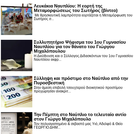
Λευκάκια Ναυπλίου: Η εορτή της
Μεταμορφώσεως του Σωτήρος (βίντεο)
Με θρησκευτική λαμπρότητα εορτάζεται η Μεταμόρφωση του
Σωτήρος σ...
Συλλυπητήριο Ψήφισμα του 1ου Γυμνασίου
Ναυπλίου για τον θάνατο του Γιώργου
Μιχαλόπουλου
Η Διεύθυνση και ο Σύλλογος Διδασκόντων του 1ου Γυμνασίου
Ναυπλίου εκφρ...
Σύλληψη και πρόστιμο στο Ναύπλιο από την
Πυροσβεστική
Στην άμεση επιβολή τσουχτερού διοικητικού προστίμου
προχώρησαν ανακριτ...
Την Πέμπτη στο Ναύπλιο το τελευταίο αντίο
στον Γιώργο Μιχαλόπουλο
Τον πολυαγαπημένο & σεβαστό μας Υιό, Αδελφό & Θείο
ΓΕΩΡΓΙΟ ΔΗΜ...