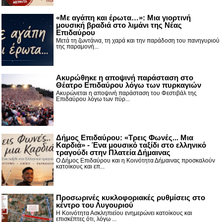
«Με αγάπη και έρωτα…»: Μια γιορτινή
μουσική βραδιά στο λιμάνι της Νέας
Επιδαύρου
Μετά τη ζωντάνια, τη χαρά και την παράδοση του πανηγυριού
της παραμονή...
Ακυρώθηκε η αποψινή παράσταση στο
Θέατρο Επιδαύρου λόγω των πυρκαγιών
Ακυρώνεται η αποψινή παράσταση του Φεστιβάλ της
Επιδαύρου λόγω των πύρ...
Δήμος Επιδαύρου: «Τρεις Φωνές... Μια
Καρδιά» - Ένα μουσικό ταξίδι στο ελληνικό
τραγούδι στην Πλατεία Δήμαινας
Ο Δήμος Επιδαύρου και η Κοινότητα Δήμαινας προσκαλούν
κατοίκους και επ...
Προσωρινές κυκλοφοριακές ρυθμίσεις στο
κέντρο του Λυγουριού
Η Κοινότητα Ασκληπιείου ενημερώνει κατοίκους και
επισκέπτες ότι, λόγω ...