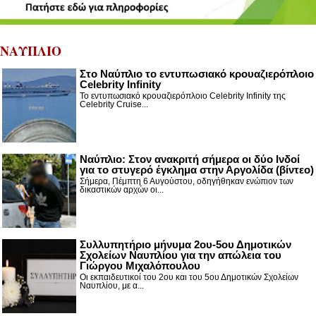
ΝΑΥΠΛΙΟ
Στο Ναύπλιο το εντυπωσιακό κρουαζιερόπλοιο
Celebrity Infinity
Το εντυπωσιακό κρουαζιερόπλοιο Celebrity Infinity της
Celebrity Cruise...
Nαύπλιο: Στον ανακριτή σήμερα οι δύο Ινδοί
για το στυγερό έγκλημα στην Αργολίδα (βίντεο)
Σήμερα, Πέμπτη 6 Αυγούστου, οδηγήθηκαν ενώπιον των
δικαστικών αρχών οι...
Συλλυπητήριο μήνυμα 2ου-5ου Δημοτικών
Σχολείων Ναυπλίου για την απώλεια του
Γιώργου Μιχαλόπουλου
Οι εκπαιδευτικοί του 2ου και του 5ου Δημοτικών Σχολείων
Ναυπλίου, με α...