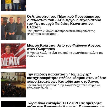
Οι Απόφοιτοι του Πιλοτικού Προγράμματος
Διασωστών του ΣΑΕΚ Άργους ευχαριστούν
τον Υφυπουργό Παιδείας Κωνσταντίνο
Βλάσση
Την Τετάρτη 29/07/26 αντιπροσωπεία αποφοίτων της
ειδικότητας Διασώστης...
Μυρτώ Κολέμπα: Από τον Φείδωνα Άργους
στον Ολυμπιακό
Η Μυρτώ Κολέμπα είναι ένα από τα μεγαλύτερα ταλέντα της
γενιάς της. ...
Την παιδική παράσταση "Τομ Σώγιερ"
καταχειροκρότησε πλήθος κόσμου στον αύλειο
χώρο Στρατώνων Καποδίστρια στο Άργος
Την παιδική παράσταση "Τομ Σώγιερ" είχε την ευκαιρία να
απολαύσει πλήθ...
Τώρα είναι ευκαιρία: 1+1 ΔΩΡΟ σε αμέτρητα
χαλιά στη Βιοκαρπέτ Άργους - Προσφορές και