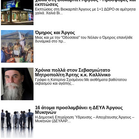
εκπτώσεις
Εκπτώσεις στη Βιοκαρπέτ Άργους με 1+1 ΔΩΡΟ σε αμέτρητα
χαλιά. Χαλιά Βι...
Όμηρος και Άργος
Μιας και με την "Οδύσσεια" του Νόλαν ο Όμηρος επανήλθε
δυναμικά στο πρ...
Χρόνια πολλά στον Σεβασμιώτατο
Μητροπολίτη Άρτης κ.κ. Καλλίνικο
Γράφει η Κατερίνα Σχισμένου:Με αισθήματα βαθύτατου
σεβασμού και αγάπης...
16 άτομα προσλαμβάνει η ΔΕΥΑ Άργους
Μυκηνών
Η Δημοτική Επιχείρηση Ύδρευσης – Αποχέτευσης Άργους –
Μυκηνών (ΔΕΥΑΑΡ....