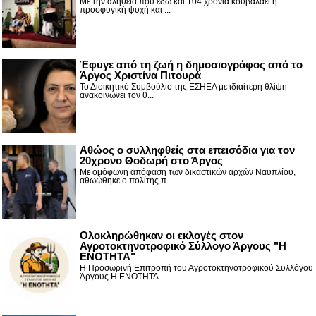
Με την αλήθεια που εδώ και 104 χρόνια κουβαλάει η
προσφυγική ψυχή και ...
Έφυγε από τη ζωή η δημοσιογράφος από το
Άργος Χριστίνα Πιτουρά
Το Διοικητικό Συμβούλιο της ΕΣΗΕΑ με ιδιαίτερη θλίψη
ανακοινώνει τον θ...
Αθώος ο συλληφθείς στα επεισόδια για τον
20χρονο Θοδωρή στο Άργος
Με ομόφωνη απόφαση των δικαστικών αρχών Ναυπλίου,
αθωώθηκε ο πολίτης π...
Ολοκληρώθηκαν οι εκλογές στον
Αγροτοκτηνοτροφικό Σύλλογο Άργους "Η
ΕΝΟΤΗΤΑ"
Η Προσωρινή Επιτροπή του Αγροτοκτηνοτροφικού Συλλόγου
Άργους Η ΕΝΟΤΗΤΑ...