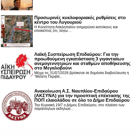
Προσωρινές κυκλοφοριακές ρυθμίσεις στο
κέντρο του Λυγουριού
Η Κοινότητα Ασκληπιείου ενημερώνει κατοίκους και
επισκέπτες ότι, λόγω ...
Λαϊκή Συσπείρωση Επιδαύρου: Για την
προωθούμενη εγκατάσταση 3 γιγαντιαίων
ανεμογεννητριών και σταθμών αποθήκευσης
στο Μεγαλοβούνι
Μέχρι τις 31/07/2026 βρίσκεται σε δημόσια διαβούλευση η
“Μελέτη Περιβά...
Ανακοίνωση Α.Σ. Ναυπλίου-Επιδαύρου
(ΑΚΣΥΝΑ) για την προοπτική επέκτασης της
ΠΟΠ ελαιολάδου σε όλο το Δήμο Επιδαύρου
Την Κυριακή 19/7 ο Δήμος Επιδαύρου, στο πλαίσιο των
παράλληλων εκδηλώσ...