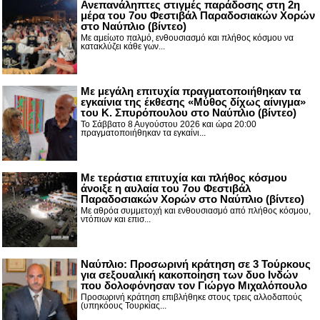
Ανεπανάληπτες στιγμές παράδοσης στη 2η
μέρα του 7ου Φεστιβάλ Παραδοσιακών Χορών
στο Ναύπλιο (βίντεο)
Με αμείωτο παλμό, ενθουσιασμό και πλήθος κόσμου να
κατακλύζει κάθε γων...
Με μεγάλη επιτυχία πραγματοποιήθηκαν τα
εγκαίνια της έκθεσης «Μύθος δίχως αίνιγμα»
του Κ. Σπυρόπουλου στο Ναύπλιο (βίντεο)
Το Σάββατο 8 Αυγούστου 2026 και ώρα 20:00
πραγματοποιήθηκαν τα εγκαίνι...
Με τεράστια επιτυχία και πλήθος κόσμου
άνοιξε η αυλαία του 7ου Φεστιβάλ
Παραδοσιακών Χορών στο Ναύπλιο (βίντεο)
Με αθρόα συμμετοχή και ενθουσιασμό από πλήθος κόσμου,
ντόπιων και επισ...
Ναύπλιο: Προσωρινή κράτηση σε 3 Τούρκους
για σεξουαλική κακοποίηση των δυο Ινδών
που δολοφόνησαν τον Γιώργο Μιχαλόπουλο
Προσωρινή κράτηση επιβλήθηκε στους τρεις αλλοδαπούς
(υπηκόους Τουρκίας...