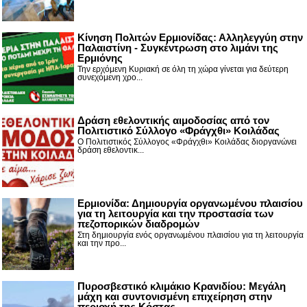
Κίνηση Πολιτών Ερμιονίδας: Αλληλεγγύη στην
Παλαιστίνη - Συγκέντρωση στο λιμάνι της
Ερμιόνης
Την ερχόμενη Κυριακή σε όλη τη χώρα γίνεται για δεύτερη
συνεχόμενη χρο...
Δράση εθελοντικής αιμοδοσίας από τον
Πολιτιστικό Σύλλογο «Φράγχθι» Κοιλάδας
Ο Πολιτιστικός Σύλλογος «Φράγχθι» Κοιλάδας διοργανώνει
δράση εθελοντικ...
Ερμιονίδα: Δημιουργία οργανωμένου πλαισίου
για τη λειτουργία και την προστασία των
πεζοπορικών διαδρομών
Στη δημιουργία ενός οργανωμένου πλαισίου για τη λειτουργία
και την προ...
Πυροσβεστικό κλιμάκιο Κρανιδίου: Μεγάλη
μάχη και συντονισμένη επιχείρηση στην
περιοχή της Κόστας