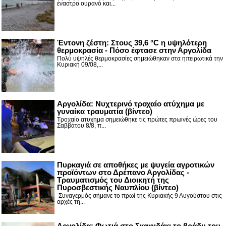
έναστρο ουρανό και...
Έντονη ζέστη: Στους 39,6 °C η υψηλότερη
θερμοκρασία - Πόσο έφτασε στην Αργολίδα
Πολύ υψηλές θερμοκρασίες σημειώθηκαν στα ηπειρωτικά την
Κυριακή 09/08,...
Αργολίδα: Νυχτερινό τροχαίο ατύχημα με
γυναίκα τραυματία (βίντεο)
Τροχαίο ατυχημα σημειώθηκε τις πρώτες πρωινές ώρες του
Σαββάτου 8/8, π...
Πυρκαγιά σε αποθήκες με ψυγεία αγροτικών
προϊόντων στο Δρέπανο Αργολίδας -
Τραυματισμός του Διοικητή της
Πυροσβεστικής Ναυπλίου (βίντεο)
Συναγερμός σήμανε το πρωί της Κυριακής 9 Αυγούστου στις
αρχές τη...
Αργολίδα: Φωτιά στο Σκαφιδάκι το βράδυ του