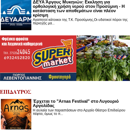
ΔΕΥΑ Άργους Μυκηνών: Εκκληση για
ορθολογική χρήση νερού στον Προσύμνη - Η
κατάσταση των αποθεμάτων είναι πλέον
κρίσιμη
Αγαπητοί κάτοικοι της Τ.Κ. Προσύμνης,Οι υδατικοί πόροι της
περιοχής μα...
ΕΠΙΔΑΥΡΟΣ
Έρχεται το "Arnas Festival" στο Λυγουριό
Αργολίδας
Η αυλαία των παραστάσεων στο Αρχαίο Θέατρο Επιδαύρου
πέφτει, όμως το π...