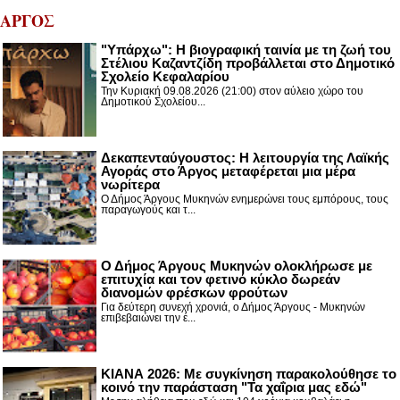
ΑΡΓΟΣ
"Υπάρχω": Η βιογραφική ταινία με τη ζωή του
Στέλιου Καζαντζίδη προβάλλεται στο Δημοτικό
Σχολείο Κεφαλαρίου
Την Κυριακή 09.08.2026 (21:00) στον αύλειο χώρο του
Δημοτικού Σχολείου...
Δεκαπενταύγουστος: H λειτουργία της Λαϊκής
Αγοράς στο Άργος μεταφέρεται μια μέρα
νωρίτερα
Ο Δήμος Άργους Μυκηνών ενημερώνει τους εμπόρους, τους
παραγωγούς και τ...
Ο Δήμος Άργους Μυκηνών ολοκλήρωσε με
επιτυχία και τον φετινό κύκλο δωρεάν
διανομών φρέσκων φρούτων
Για δεύτερη συνεχή χρονιά, ο Δήμος Άργους - Μυκηνών
επιβεβαιώνει την έ...
ΚΙΑΝΑ 2026: Με συγκίνηση παρακολούθησε το
κοινό την παράσταση "Τα χαΐρια μας εδώ"