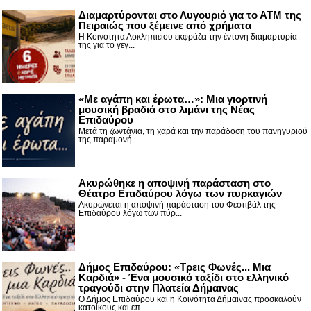
Διαμαρτύρονται στο Λυγουριό για το ΑΤΜ της
Πειραιώς που ξέμεινε από χρήματα
Η Κοινότητα Ασκληπιείου εκφράζει την έντονη διαμαρτυρία
της για το γεγ...
«Με αγάπη και έρωτα…»: Μια γιορτινή
μουσική βραδιά στο λιμάνι της Νέας
Επιδαύρου
Μετά τη ζωντάνια, τη χαρά και την παράδοση του πανηγυριού
της παραμονή...
Ακυρώθηκε η αποψινή παράσταση στο
Θέατρο Επιδαύρου λόγω των πυρκαγιών
Ακυρώνεται η αποψινή παράσταση του Φεστιβάλ της
Επιδαύρου λόγω των πύρ...
Δήμος Επιδαύρου: «Τρεις Φωνές... Μια
Καρδιά» - Ένα μουσικό ταξίδι στο ελληνικό
τραγούδι στην Πλατεία Δήμαινας
Ο Δήμος Επιδαύρου και η Κοινότητα Δήμαινας προσκαλούν
κατοίκους και επ...