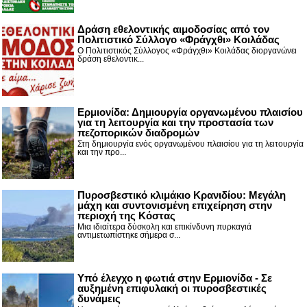
Δράση εθελοντικής αιμοδοσίας από τον
Πολιτιστικό Σύλλογο «Φράγχθι» Κοιλάδας
Ο Πολιτιστικός Σύλλογος «Φράγχθι» Κοιλάδας διοργανώνει
δράση εθελοντικ...
Ερμιονίδα: Δημιουργία οργανωμένου πλαισίου
για τη λειτουργία και την προστασία των
πεζοπορικών διαδρομών
Στη δημιουργία ενός οργανωμένου πλαισίου για τη λειτουργία
και την προ...
Πυροσβεστικό κλιμάκιο Κρανιδίου: Μεγάλη
μάχη και συντονισμένη επιχείρηση στην
περιοχή της Κόστας
Μια ιδιαίτερα δύσκολη και επικίνδυνη πυρκαγιά
αντιμετωπίστηκε σήμερα σ...
Υπό έλεγχο η φωτιά στην Ερμιονίδα - Σε
αυξημένη επιφυλακή οι πυροσβεστικές
δυνάμεις