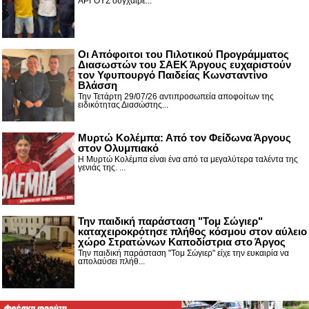
ΑΡΓΟΥΣ συγχαίρε...
Οι Απόφοιτοι του Πιλοτικού Προγράμματος
Διασωστών του ΣΑΕΚ Άργους ευχαριστούν
τον Υφυπουργό Παιδείας Κωνσταντίνο
Βλάσση
Την Τετάρτη 29/07/26 αντιπροσωπεία αποφοίτων της
ειδικότητας Διασώστης...
Μυρτώ Κολέμπα: Από τον Φείδωνα Άργους
στον Ολυμπιακό
Η Μυρτώ Κολέμπα είναι ένα από τα μεγαλύτερα ταλέντα της
γενιάς της. ...
Την παιδική παράσταση "Τομ Σώγιερ"
καταχειροκρότησε πλήθος κόσμου στον αύλειο
χώρο Στρατώνων Καποδίστρια στο Άργος
Την παιδική παράσταση "Τομ Σώγιερ" είχε την ευκαιρία να
απολαύσει πλήθ...