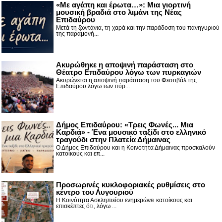
«Με αγάπη και έρωτα…»: Μια γιορτινή
μουσική βραδιά στο λιμάνι της Νέας
Επιδαύρου
Μετά τη ζωντάνια, τη χαρά και την παράδοση του πανηγυριού
της παραμονή...
Ακυρώθηκε η αποψινή παράσταση στο
Θέατρο Επιδαύρου λόγω των πυρκαγιών
Ακυρώνεται η αποψινή παράσταση του Φεστιβάλ της
Επιδαύρου λόγω των πύρ...
Δήμος Επιδαύρου: «Τρεις Φωνές... Μια
Καρδιά» - Ένα μουσικό ταξίδι στο ελληνικό
τραγούδι στην Πλατεία Δήμαινας
Ο Δήμος Επιδαύρου και η Κοινότητα Δήμαινας προσκαλούν
κατοίκους και επ...
Προσωρινές κυκλοφοριακές ρυθμίσεις στο
κέντρο του Λυγουριού
Η Κοινότητα Ασκληπιείου ενημερώνει κατοίκους και
επισκέπτες ότι, λόγω ...