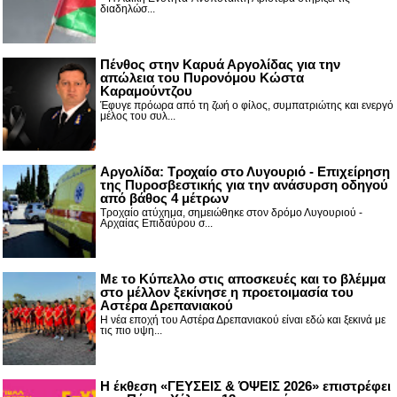
διαδηλώσ...
Πένθος στην Καρυά Αργολίδας για την
απώλεια του Πυρονόμου Κώστα
Καραμούντζου
Έφυγε πρόωρα από τη ζωή ο φίλος, συμπατριώτης και ενεργό
μέλος του συλ...
Αργολίδα: Τροχαίο στο Λυγουριό - Επιχείρηση
της Πυροσβεστικής για την ανάσυρση οδηγού
από βάθος 4 μέτρων
Τροχαίο ατύχημα, σημειώθηκε στον δρόμο Λυγουριού -
Αρχαίας Επιδαύρου σ...
Με το Κύπελλο στις αποσκευές και το βλέμμα
στο μέλλον ξεκίνησε η προετοιμασία του
Αστέρα Δρεπανιακού
Η νέα εποχή του Αστέρα Δρεπανιακού είναι εδώ και ξεκινά με
τις πιο υψη...
Η έκθεση «ΓΕΥΣΕΙΣ & ΌΨΕΙΣ 2026» επιστρέφει