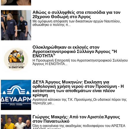
Αθώος ο συλληφθείς στα επεισόδια για τον
20χρονο Θοδωρή στο Άργος
Με ομόφωνη απόφαση των δικαστικών αρχών Ναυπλίου,
αθωώθηκε ο πολίτης π...
Ολοκληρώθηκαν οι εκλογές στον
Αγροτοκτηνοτροφικό Σύλλογο Άργους "Η
ΕΝΟΤΗΤΑ"
Η Προσωρινή Επιτροπή του Αγροτοκτηνοτροφικού Συλλόγου
Άργους Η ΕΝΟΤΗΤΑ...
ΔΕΥΑ Άργους Μυκηνών: Εκκληση για
ορθολογική χρήση νερού στον Προσύμνη - Η
κατάσταση των αποθεμάτων είναι πλέον
κρίσιμη
Αγαπητοί κάτοικοι της Τ.Κ. Προσύμνης,Οι υδατικοί πόροι της
περιοχής μα...
Γιώργος Μακρής: Από τον Αριστέα Άργους
στον Παναιτωλικό
Όλη η οικογένεια της ακαδημίας ποδοσφαίρου του ΑΡΙΣΤΕΑ