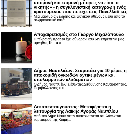
υπομονή και επιμονή μπορείς να είσαι ο
νικητής» - η συγκλονιστική καταγραφή ενός
κρατουμένου που πέτυχε στις Πανελλαδικές
Μια μαρτυρία θέλησης και ψυχικού σθένους μέσα από το
σωφρονιστικό κατά...
Αποχαιρετισμός στο Γιώργο Μιχαλόπουλο
Η πίκρα σήμεραδεν έχει σύνορακι εσύ δεν έπρεπε να μας
αρνηθείς.Κοίτα π...
Δήμος Ναυπλιέων: Σταματάει για 10 μέρες η
αποκομιδή ογκωδών αντικειμένων και
υπολειμμάτων κλαδεμάτων
Ο Δήμος Ναυπλιέων, μέσω της Διεύθυνσης Καθαριότητας,
Περιβάλλοντος και...
Δεκαπενταύγουστος: Μεταφέρεται η
λειτουργία της Λαϊκής Αγοράς Ναυπλίου
Από τον Δήμο Ναυπλιέων ανακοινώνεται ότι, λόγω του
εορτασμού της Κοιμή...