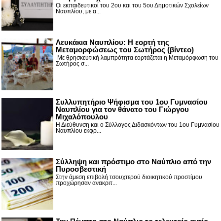
Οι εκπαιδευτικοί του 2ου και του 5ου Δημοτικών Σχολείων
Ναυπλίου, με α...
Λευκάκια Ναυπλίου: Η εορτή της
Μεταμορφώσεως του Σωτήρος (βίντεο)
Με θρησκευτική λαμπρότητα εορτάζεται η Μεταμόρφωση του
Σωτήρος σ...
Συλλυπητήριο Ψήφισμα του 1ου Γυμνασίου
Ναυπλίου για τον θάνατο του Γιώργου
Μιχαλόπουλου
Η Διεύθυνση και ο Σύλλογος Διδασκόντων του 1ου Γυμνασίου
Ναυπλίου εκφρ...
Σύλληψη και πρόστιμο στο Ναύπλιο από την
Πυροσβεστική
Στην άμεση επιβολή τσουχτερού διοικητικού προστίμου
προχώρησαν ανακριτ...