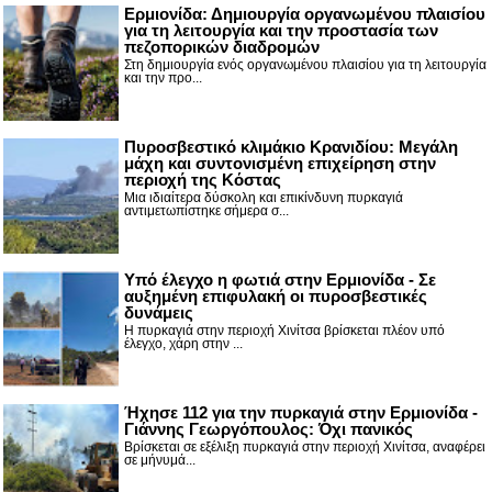
Ερμιονίδα: Δημιουργία οργανωμένου πλαισίου
για τη λειτουργία και την προστασία των
πεζοπορικών διαδρομών
Στη δημιουργία ενός οργανωμένου πλαισίου για τη λειτουργία
και την προ...
Πυροσβεστικό κλιμάκιο Κρανιδίου: Μεγάλη
μάχη και συντονισμένη επιχείρηση στην
περιοχή της Κόστας
Μια ιδιαίτερα δύσκολη και επικίνδυνη πυρκαγιά
αντιμετωπίστηκε σήμερα σ...
Υπό έλεγχο η φωτιά στην Ερμιονίδα - Σε
αυξημένη επιφυλακή οι πυροσβεστικές
δυνάμεις
Η πυρκαγιά στην περιοχή Χινίτσα βρίσκεται πλέον υπό
έλεγχο, χάρη στην ...
Ήχησε 112 για την πυρκαγιά στην Ερμιονίδα -
Γιάννης Γεωργόπουλος: Όχι πανικός
Βρίσκεται σε εξέλιξη πυρκαγιά στην περιοχή Χινίτσα, αναφέρει
σε μήνυμά...