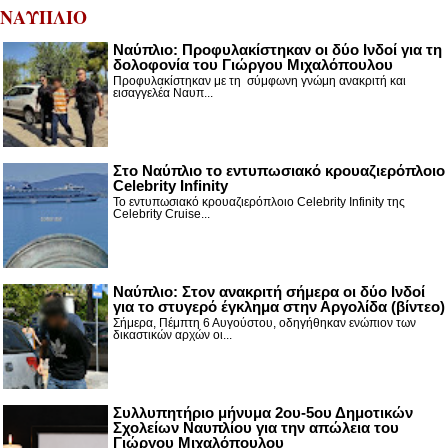
ΝΑΥΠΛΙΟ
Ναύπλιο: Προφυλακίστηκαν οι δύο Ινδοί για τη
δολοφονία του Γιώργου Μιχαλόπουλου
Προφυλακίστηκαν με τη σύμφωνη γνώμη ανακριτή και
εισαγγελέα Ναυπ...
Στο Ναύπλιο το εντυπωσιακό κρουαζιερόπλοιο
Celebrity Infinity
Το εντυπωσιακό κρουαζιερόπλοιο Celebrity Infinity της
Celebrity Cruise...
Nαύπλιο: Στον ανακριτή σήμερα οι δύο Ινδοί
για το στυγερό έγκλημα στην Αργολίδα (βίντεο)
Σήμερα, Πέμπτη 6 Αυγούστου, οδηγήθηκαν ενώπιον των
δικαστικών αρχών οι...
Συλλυπητήριο μήνυμα 2ου-5ου Δημοτικών
Σχολείων Ναυπλίου για την απώλεια του
Γιώργου Μιχαλόπουλου