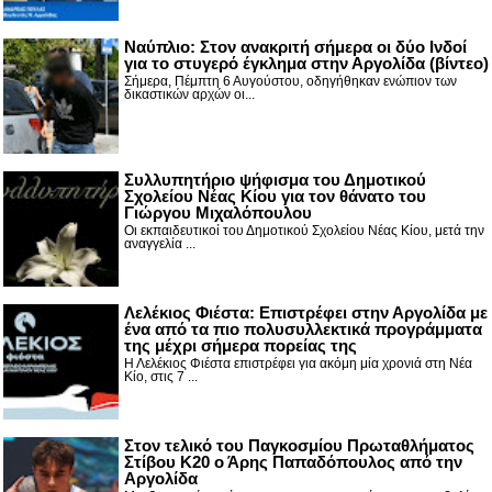
Nαύπλιο: Στον ανακριτή σήμερα οι δύο Ινδοί
για το στυγερό έγκλημα στην Αργολίδα (βίντεο)
Σήμερα, Πέμπτη 6 Αυγούστου, οδηγήθηκαν ενώπιον των
δικαστικών αρχών οι...
Συλλυπητήριο ψήφισμα του Δημοτικού
Σχολείου Νέας Κίου για τον θάνατο του
Γιώργου Μιχαλόπουλου
Οι εκπαιδευτικοί του Δημοτικού Σχολείου Νέας Κίου, μετά την
αναγγελία ...
Λελέκιος Φιέστα: Επιστρέφει στην Αργολίδα με
ένα από τα πιο πολυσυλλεκτικά προγράμματα
της μέχρι σήμερα πορείας της
Η Λελέκιος Φιέστα επιστρέφει για ακόμη μία χρονιά στη Νέα
Κίο, στις 7 ...
Στον τελικό του Παγκοσμίου Πρωταθλήματος
Στίβου Κ20 ο Άρης Παπαδόπουλος από την
Αργολίδα