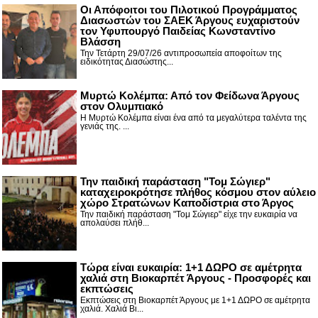
Οι Απόφοιτοι του Πιλοτικού Προγράμματος
Διασωστών του ΣΑΕΚ Άργους ευχαριστούν
τον Υφυπουργό Παιδείας Κωνσταντίνο
Βλάσση
Την Τετάρτη 29/07/26 αντιπροσωπεία αποφοίτων της
ειδικότητας Διασώστης...
Μυρτώ Κολέμπα: Από τον Φείδωνα Άργους
στον Ολυμπιακό
Η Μυρτώ Κολέμπα είναι ένα από τα μεγαλύτερα ταλέντα της
γενιάς της. ...
Την παιδική παράσταση "Τομ Σώγιερ"
καταχειροκρότησε πλήθος κόσμου στον αύλειο
χώρο Στρατώνων Καποδίστρια στο Άργος
Την παιδική παράσταση "Τομ Σώγιερ" είχε την ευκαιρία να
απολαύσει πλήθ...
Τώρα είναι ευκαιρία: 1+1 ΔΩΡΟ σε αμέτρητα
χαλιά στη Βιοκαρπέτ Άργους - Προσφορές και
εκπτώσεις
Εκπτώσεις στη Βιοκαρπέτ Άργους με 1+1 ΔΩΡΟ σε αμέτρητα
χαλιά. Χαλιά Βι...