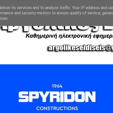
liver its services and to analyze traffic. Your IP address and u
rmance and security metrics to ensure quality of service, gene
buse.