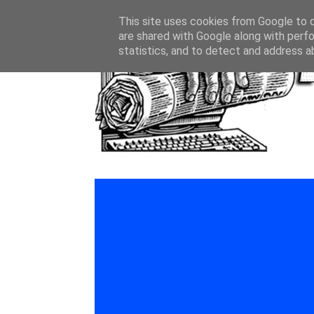
This site uses cookies from Google to de
are shared with Google along with perfo
statistics, and to detect and address a