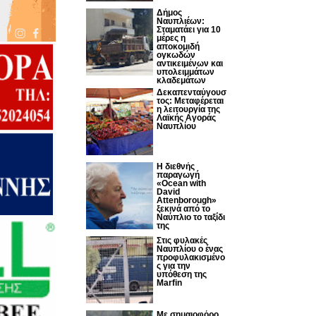
Δήμος
Ναυπλιέων:
Σταματάει για 10
μέρες η
αποκομιδή
ογκωδών
αντικειμένων και
υπολειμμάτων
κλαδεμάτων
Δεκαπενταύγουσ
τος: Μεταφέρεται
η λειτουργία της
Λαϊκής Αγοράς
Ναυπλίου
Η διεθνής
παραγωγή
«Ocean with
David
Attenborough»
ξεκινά από το
Ναύπλιο το ταξίδι
της
Στις φυλακές
Ναυπλίου ο ένας
προφυλακισμένο
ς για την
υπόθεση της
Marfin
Με σημαιοφόρο