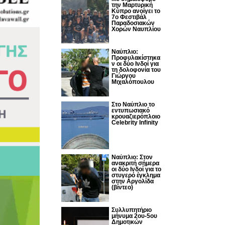
την Μαρτυρική
Κύπρο ανοίγει το
7ο Φεστιβάλ
Παραδοσιακών
Χορών Ναυπλίου
Ναύπλιο:
Προφυλακίστηκα
ν οι δύο Ινδοί για
τη δολοφονία του
Γιώργου
Μιχαλόπουλου
Στο Ναύπλιο το
εντυπωσιακό
κρουαζιερόπλοιο
Celebrity Infinity
Nαύπλιο: Στον
ανακριτή σήμερα
οι δύο Ινδοί για το
στυγερό έγκλημα
στην Αργολίδα
(βίντεο)
Συλλυπητήριο
μήνυμα 2ου-5ου
Δημοτικών