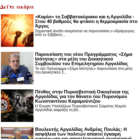
Δείτε ακόμα
«Καμίνι» το Σαββατοκύριακο και η Αργολίδα -
Στου 40 βαθμούς θα φτάσει η θερμοκρασία στο
Άργος
Σημαντική άνοδο αναμένεται να παρουσιάσει ο υδράργυρος
από το Σάββατο,...
Παρουσίαση του νέου Προγράμματος «Σήμα
Ισότητας» στα μέλη του Διοικητικού
Συμβουλίου του Επιμελητηρίου Αργολίδας
Το νέο Πρόγραμμα «Σήμα Ισότητας» παρουσίασε στα μέλη
του Διοικητικού Σ...
Πένθος στην Πυροσβεστική Οικογένεια της
Αργολίδας για τον θάνατο του Πυρονόμου
Κωνσταντίνου Καραμούντζου
Η Ένωση Υπαλλήλων Πυροσβεστικού Σώματος Νομού
Αργολίδας εκφράζει τη βα...
Βουλευτής Αργολίδας Ανδρέας Πουλάς: Η
ασφάλεια των πολιτών απαιτεί έγκαιρη
ενημέρωση και αποτελεσματικό συντονισμό