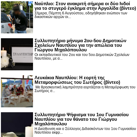
Nαύπλιο: Στον ανακριτή σήμερα οι δύο Ινδοί
για το στυγερό έγκλημα στην Αργολίδα (βίντεο)
Σήμερα, Πέμπτη 6 Αυγούστου, οδηγήθηκαν ενώπιον των
δικαστικών αρχών οι...
Συλλυπητήριο μήνυμα 2ου-5ου Δημοτικών
Σχολείων Ναυπλίου για την απώλεια του
Γιώργου Μιχαλόπουλου
Οι εκπαιδευτικοί του 2ου και του 5ου Δημοτικών Σχολείων
Ναυπλίου, με α...
Λευκάκια Ναυπλίου: Η εορτή της
Μεταμορφώσεως του Σωτήρος (βίντεο)
Με θρησκευτική λαμπρότητα εορτάζεται η Μεταμόρφωση του
Σωτήρος σ...
Συλλυπητήριο Ψήφισμα του 1ου Γυμνασίου
Ναυπλίου για τον θάνατο του Γιώργου
Μιχαλόπουλου
Η Διεύθυνση και ο Σύλλογος Διδασκόντων του 1ου Γυμνασίου
Ναυπλίου εκφρ...