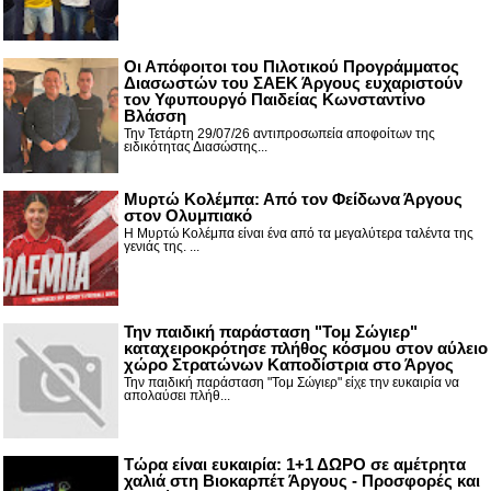
Οι Απόφοιτοι του Πιλοτικού Προγράμματος
Διασωστών του ΣΑΕΚ Άργους ευχαριστούν
τον Υφυπουργό Παιδείας Κωνσταντίνο
Βλάσση
Την Τετάρτη 29/07/26 αντιπροσωπεία αποφοίτων της
ειδικότητας Διασώστης...
Μυρτώ Κολέμπα: Από τον Φείδωνα Άργους
στον Ολυμπιακό
Η Μυρτώ Κολέμπα είναι ένα από τα μεγαλύτερα ταλέντα της
γενιάς της. ...
Την παιδική παράσταση "Τομ Σώγιερ"
καταχειροκρότησε πλήθος κόσμου στον αύλειο
χώρο Στρατώνων Καποδίστρια στο Άργος
Την παιδική παράσταση "Τομ Σώγιερ" είχε την ευκαιρία να
απολαύσει πλήθ...
Τώρα είναι ευκαιρία: 1+1 ΔΩΡΟ σε αμέτρητα
χαλιά στη Βιοκαρπέτ Άργους - Προσφορές και