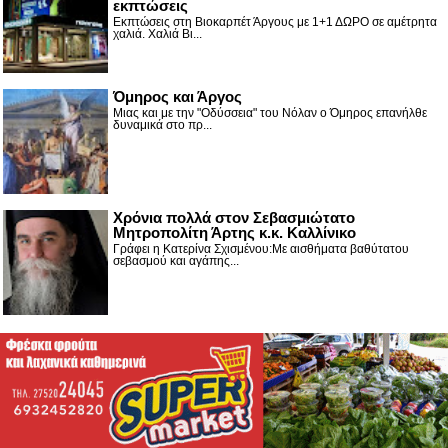
εκπτώσεις
Εκπτώσεις στη Βιοκαρπέτ Άργους με 1+1 ΔΩΡΟ σε αμέτρητα
χαλιά. Χαλιά Βι...
Όμηρος και Άργος
Μιας και με την "Οδύσσεια" του Νόλαν ο Όμηρος επανήλθε
δυναμικά στο πρ...
Χρόνια πολλά στον Σεβασμιώτατο
Μητροπολίτη Άρτης κ.κ. Καλλίνικο
Γράφει η Κατερίνα Σχισμένου:Με αισθήματα βαθύτατου
σεβασμού και αγάπης...