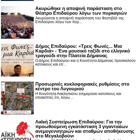
Ακυρώθηκε η αποψινή παράσταση στο
Θέατρο Επιδαύρου λόγω των πυρκαγιών
Ακυρώνεται η αποψινή παράσταση του Φεστιβάλ της
Επιδαύρου λόγω των πύρ...
Δήμος Επιδαύρου: «Τρεις Φωνές... Μια
Καρδιά» - Ένα μουσικό ταξίδι στο ελληνικό
τραγούδι στην Πλατεία Δήμαινας
Ο Δήμος Επιδαύρου και η Κοινότητα Δήμαινας προσκαλούν
κατοίκους και επ...
Προσωρινές κυκλοφοριακές ρυθμίσεις στο
κέντρο του Λυγουριού
Η Κοινότητα Ασκληπιείου ενημερώνει κατοίκους και
επισκέπτες ότι, λόγω ...
Λαϊκή Συσπείρωση Επιδαύρου: Για την
προωθούμενη εγκατάσταση 3 γιγαντιαίων
ανεμογεννητριών και σταθμών αποθήκευσης
στο Μεγαλοβούνι