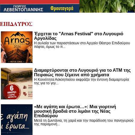
ΕΠΙΔΑΥΡΟΣ
Έρχεται το "Arnas Festival" στο Λυγουριό
Αργολίδας
Η αυλαία των παραστάσεων στο Αρχαίο Θέατρο Επιδαύρου
πέφτει, όμως το π...
Διαμαρτύρονται στο Λυγουριό για το ΑΤΜ της
Πειραιώς που ξέμεινε από χρήματα
Η Κοινότητα Ασκληπιείου εκφράζει την έντονη διαμαρτυρία
της για το γεγ...
«Με αγάπη και έρωτα…»: Μια γιορτινή
μουσική βραδιά στο λιμάνι της Νέας
Επιδαύρου
Μετά τη ζωντάνια, τη χαρά και την παράδοση του πανηγυριού
της παραμονή...