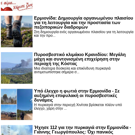
Ερμιονίδα: Δημιουργία οργανωμένου πλαισίου
για τη λειτουργία και την προστασία των
πεζοπορικών διαδρομών
Στη δημιουργία ενός οργανωμένου πλαισίου για τη λειτουργία
και την προ...
Πυροσβεστικό κλιμάκιο Κρανιδίου: Μεγάλη
μάχη και συντονισμένη επιχείρηση στην
περιοχή της Κόστας
Μια ιδιαίτερα δύσκολη και επικίνδυνη πυρκαγιά
αντιμετωπίστηκε σήμερα σ...
Υπό έλεγχο η φωτιά στην Ερμιονίδα - Σε
αυξημένη επιφυλακή οι πυροσβεστικές
δυνάμεις
Η πυρκαγιά στην περιοχή Χινίτσα βρίσκεται πλέον υπό
έλεγχο, χάρη στην ...
Ήχησε 112 για την πυρκαγιά στην Ερμιονίδα -
Γιάννης Γεωργόπουλος: Όχι πανικός