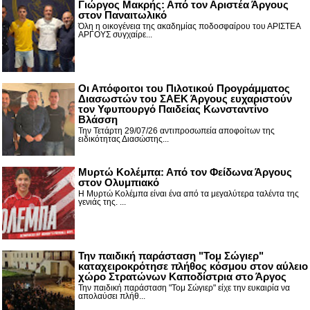
Γιώργος Μακρής: Από τον Αριστέα Άργους
στον Παναιτωλικό
Όλη η οικογένεια της ακαδημίας ποδοσφαίρου του ΑΡΙΣΤΕΑ
ΑΡΓΟΥΣ συγχαίρε...
Οι Απόφοιτοι του Πιλοτικού Προγράμματος
Διασωστών του ΣΑΕΚ Άργους ευχαριστούν
τον Υφυπουργό Παιδείας Κωνσταντίνο
Βλάσση
Την Τετάρτη 29/07/26 αντιπροσωπεία αποφοίτων της
ειδικότητας Διασώστης...
Μυρτώ Κολέμπα: Από τον Φείδωνα Άργους
στον Ολυμπιακό
Η Μυρτώ Κολέμπα είναι ένα από τα μεγαλύτερα ταλέντα της
γενιάς της. ...
Την παιδική παράσταση "Τομ Σώγιερ"
καταχειροκρότησε πλήθος κόσμου στον αύλειο
χώρο Στρατώνων Καποδίστρια στο Άργος
Την παιδική παράσταση "Τομ Σώγιερ" είχε την ευκαιρία να
απολαύσει πλήθ...