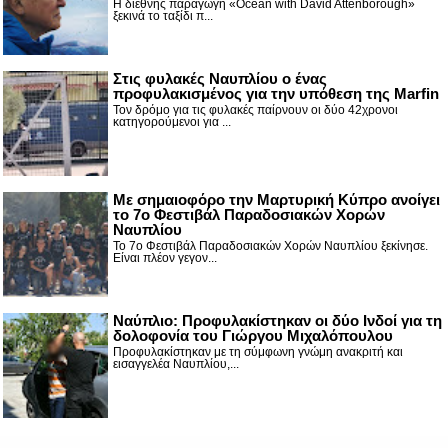
Η διεθνής παραγωγή «Ocean with David Attenborough»
ξεκινά το ταξίδι π...
Στις φυλακές Ναυπλίου ο ένας
προφυλακισμένος για την υπόθεση της Marfin
Τον δρόμο για τις φυλακές παίρνουν οι δύο 42χρονοι
κατηγορούμενοι για ...
Με σημαιοφόρο την Μαρτυρική Κύπρο ανοίγει
το 7ο Φεστιβάλ Παραδοσιακών Χορών
Ναυπλίου
Το 7ο Φεστιβάλ Παραδοσιακών Χορών Ναυπλίου ξεκίνησε.
Είναι πλέον γεγον...
Ναύπλιο: Προφυλακίστηκαν οι δύο Ινδοί για τη
δολοφονία του Γιώργου Μιχαλόπουλου
Προφυλακίστηκαν με τη σύμφωνη γνώμη ανακριτή και
εισαγγελέα Ναυπλίου,...