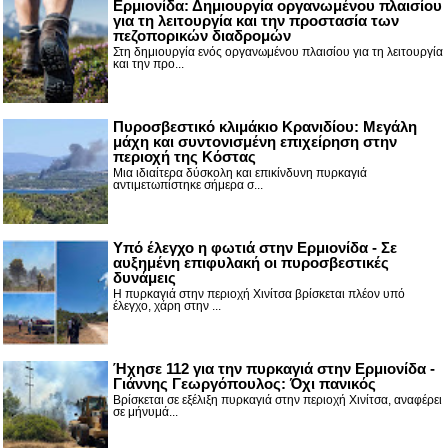
Ερμιονίδα: Δημιουργία οργανωμένου πλαισίου
για τη λειτουργία και την προστασία των
πεζοπορικών διαδρομών
Στη δημιουργία ενός οργανωμένου πλαισίου για τη λειτουργία
και την προ...
Πυροσβεστικό κλιμάκιο Κρανιδίου: Μεγάλη
μάχη και συντονισμένη επιχείρηση στην
περιοχή της Κόστας
Μια ιδιαίτερα δύσκολη και επικίνδυνη πυρκαγιά
αντιμετωπίστηκε σήμερα σ...
Υπό έλεγχο η φωτιά στην Ερμιονίδα - Σε
αυξημένη επιφυλακή οι πυροσβεστικές
δυνάμεις
Η πυρκαγιά στην περιοχή Χινίτσα βρίσκεται πλέον υπό
έλεγχο, χάρη στην ...
Ήχησε 112 για την πυρκαγιά στην Ερμιονίδα -
Γιάννης Γεωργόπουλος: Όχι πανικός
Βρίσκεται σε εξέλιξη πυρκαγιά στην περιοχή Χινίτσα, αναφέρει
σε μήνυμά...