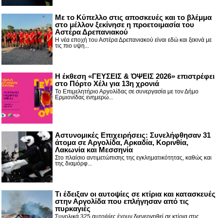
Με το Κύπελλο στις αποσκευές και το βλέμμα
στο μέλλον ξεκίνησε η προετοιμασία του
Αστέρα Δρεπανιακού
Η νέα εποχή του Αστέρα Δρεπανιακού είναι εδώ και ξεκινά με
τις πιο υψη...
Η έκθεση «ΓΕΥΣΕΙΣ & ΌΨΕΙΣ 2026» επιστρέφει
στο Πόρτο Χέλι για 13η χρονιά
Το Επιμελητήριο Αργολίδας σε συνεργασία με τον Δήμο
Ερμιονίδας ενημερώ...
Αστυνομικές Επιχειρήσεις: Συνελήφθησαν 31
άτομα σε Αργολίδα, Αρκαδία, Κορινθία,
Λακωνία και Μεσσηνία
Στο πλαίσιο αντιμετώπισης της εγκληματικότητας, καθώς και
της διαμόρφ...
Τι έδειξαν οι αυτοψίες σε κτίρια και κατασκευές
στην Αργολίδα που επλήγησαν από τις
πυρκαγιές
Συνολικά 325 αυτοψίες έχουν διενεργηθεί σε κτίρια στις