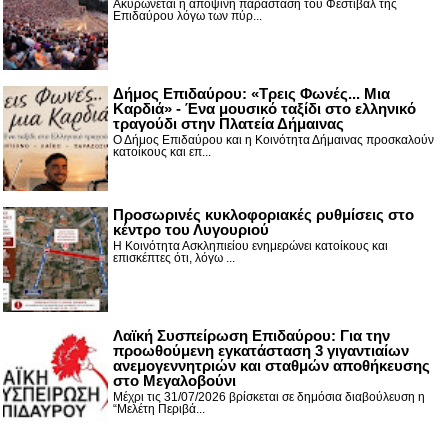
Ακυρώνεται η αποψινή παράσταση του Φεστιβάλ της
Επιδαύρου λόγω των πύρ...
Δήμος Επιδαύρου: «Τρεις Φωνές... Μια
Καρδιά» - Ένα μουσικό ταξίδι στο ελληνικό
τραγούδι στην Πλατεία Δήμαινας
Ο Δήμος Επιδαύρου και η Κοινότητα Δήμαινας προσκαλούν
κατοίκους και επ...
Προσωρινές κυκλοφοριακές ρυθμίσεις στο
κέντρο του Λυγουριού
Η Κοινότητα Ασκληπιείου ενημερώνει κατοίκους και
επισκέπτες ότι, λόγω ...
Λαϊκή Συσπείρωση Επιδαύρου: Για την
προωθούμενη εγκατάσταση 3 γιγαντιαίων
ανεμογεννητριών και σταθμών αποθήκευσης
στο Μεγαλοβούνι
Μέχρι τις 31/07/2026 βρίσκεται σε δημόσια διαβούλευση η
“Μελέτη Περιβά...