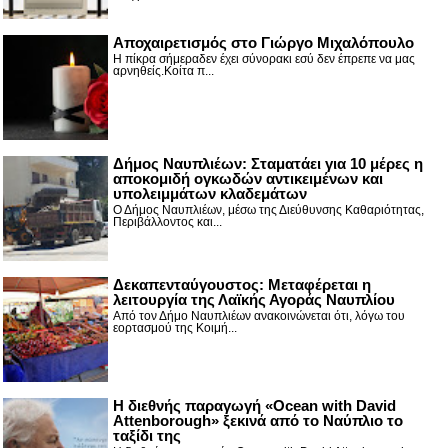
Αποχαιρετισμός στο Γιώργο Μιχαλόπουλο
Η πίκρα σήμεραδεν έχει σύνορακι εσύ δεν έπρεπε να μας
αρνηθείς.Κοίτα π...
Δήμος Ναυπλιέων: Σταματάει για 10 μέρες η
αποκομιδή ογκωδών αντικειμένων και
υπολειμμάτων κλαδεμάτων
Ο Δήμος Ναυπλιέων, μέσω της Διεύθυνσης Καθαριότητας,
Περιβάλλοντος και...
Δεκαπενταύγουστος: Μεταφέρεται η
λειτουργία της Λαϊκής Αγοράς Ναυπλίου
Από τον Δήμο Ναυπλιέων ανακοινώνεται ότι, λόγω του
εορτασμού της Κοιμή...
Η διεθνής παραγωγή «Ocean with David
Attenborough» ξεκινά από το Ναύπλιο το
ταξίδι της