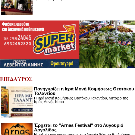
ΕΠΙΔΑΥΡΟΣ
Πανηγυρίζει η Ιερά Μονή Κοιμήσεως Θεοτόκου
Ταλαντίου
Η Ιερά Μονή Κοιμήσεως Θεοτόκου Ταλαντίου, Μετόχιο της
Ιεράς Μονής Καρα...
Έρχεται το "Arnas Festival" στο Λυγουριό
Αργολίδας
Η αυλαία των παραστάσεων στο Αρχαίο Θέατρο Επιδαύρου