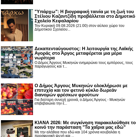
"Υπάρχω": Η βιογραφική ταινία με τη ζωή του
Στέλιου Καζαντζίδη προβάλλεται στο Δημοτικό
Σχολείο Κεφαλαρίου
Την Κυριακή 09.08.2026 (21:00) στον αύλειο χώρο του
Δημοτικού Σχολείου...
Δεκαπενταύγουστος: H λειτουργία της Λαϊκής
Αγοράς στο Άργος μεταφέρεται μια μέρα
νωρίτερα
Ο Δήμος Άργους Μυκηνών ενημερώνει τους εμπόρους, τους
παραγωγούς και τ...
Ο Δήμος Άργους Μυκηνών ολοκλήρωσε με
επιτυχία και τον φετινό κύκλο δωρεάν
διανομών φρέσκων φρούτων
Για δεύτερη συνεχή χρονιά, ο Δήμος Άργους - Μυκηνών
επιβεβαιώνει την έ...
ΚΙΑΝΑ 2026: Με συγκίνηση παρακολούθησε το
κοινό την παράσταση "Τα χαΐρια μας εδώ"
Με την αλήθεια που εδώ και 104 χρόνια κουβαλάει η
προσφυγική ψυχή και ...