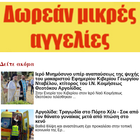
Δείτε ακόμα
Ιερό Μνημόσυνο υπέρ αναπαύσεως της ψυχής
του μακαριστού Εφημερίου Κιβερίου Γεωργίου
Νταβέλου, κτίτορος του Ι.Ν. Κοιμήσεως
Θεοτόκου Αργολίδας
Στην Ενορία του Κιβερίου στον Ιερό Ναό Κοιμήσεως
Θεοτόκου τελέσθηκαν ...
Αργολίδα: Τραγωδία στο Πόρτο Χέλι - Σοκ από
τον θάνατο γυναίκας μετά από πτώση στο
κενό
Βαθιά θλίψη και αναστάτωση έχει προκαλέσει στην τοπική
κοινωνία της Ερ...