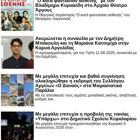
"Ο κατά φαντασίαν ασθενής" με τον
Βλαδίμηρο Κυριακίδη στο Αρχαίο Θέατρο
Άργους
Η Θεατρική παράσταση "Ο κατά φαντασίαν ασθενής" του
Μολιέρου παρουσιάζ...
Ακυρώνεται η συναυλία με τον Δημήτρη
Μπάκουλη και τη Μαριάνα Κατσιμίχα στην
Καρυά Αργολίδας
Η προγραμματισμένη, για την Τρίτη 11.08.2026, συναυλία με
τον Δημήτρη...
Με μεγάλη επιτυχία και βαθιά συγκίνηση
ολοκληρώθηκε η εκδρομή του Συλλόγου
Αργείων «Ο Δαναός» στα Μικρασιατικά
Παράλια
Με τις αποσκευές τους γεμάτες μοναδικές εικόνες, ανεξίτηλες
μνήμες και...
Με μεγάλη επιτυχία η προβολή της ταινίας
«Υπάρχω» στο Δημοτικό Σχολείο Κεφαλαρίου
Με μεγάλη επιτυχία πραγματοποιήθηκε την Κυριακή 9
Αυγούστου 2026 στον ...