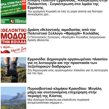
Κίνηση Πολιτών Ερμιονίδας: Αλληλεγγύη στην
Παλαιστίνη - Συγκέντρωση στο λιμάνι της
Ερμιόνης
Την ερχόμενη Κυριακή σε όλη τη χώρα γίνεται για δεύτερη
συνεχόμενη χρο...
Δράση εθελοντικής αιμοδοσίας από τον
Πολιτιστικό Σύλλογο «Φράγχθι» Κοιλάδας
Ο Πολιτιστικός Σύλλογος «Φράγχθι» Κοιλάδας διοργανώνει
δράση εθελοντικ...
Ερμιονίδα: Δημιουργία οργανωμένου πλαισίου
για τη λειτουργία και την προστασία των
πεζοπορικών διαδρομών
Στη δημιουργία ενός οργανωμένου πλαισίου για τη λειτουργία
και την προ...
Πυροσβεστικό κλιμάκιο Κρανιδίου: Μεγάλη
μάχη και συντονισμένη επιχείρηση στην
περιοχή της Κόστας
Μια ιδιαίτερα δύσκολη και επικίνδυνη πυρκαγιά
αντιμετωπίστηκε σήμερα σ...