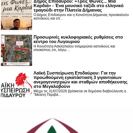
Δήμος Επιδαύρου: «Τρεις Φωνές... Μια
Καρδιά» - Ένα μουσικό ταξίδι στο ελληνικό
τραγούδι στην Πλατεία Δήμαινας
Ο Δήμος Επιδαύρου και η Κοινότητα Δήμαινας προσκαλούν
κατοίκους και επ...
Προσωρινές κυκλοφοριακές ρυθμίσεις στο
κέντρο του Λυγουριού
Η Κοινότητα Ασκληπιείου ενημερώνει κατοίκους και
επισκέπτες ότι, λόγω ...
Λαϊκή Συσπείρωση Επιδαύρου: Για την
προωθούμενη εγκατάσταση 3 γιγαντιαίων
ανεμογεννητριών και σταθμών αποθήκευσης
στο Μεγαλοβούνι
Μέχρι τις 31/07/2026 βρίσκεται σε δημόσια διαβούλευση η
“Μελέτη Περιβά...